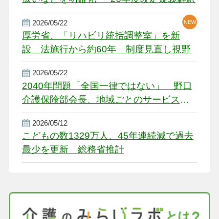
2026/05/22
NEW
厚労省、「リハビリ統括調整室」を新
設 法施行から約60年 制度見直し視野
2026/05/22
2040年問題「全国一律ではない」 野口
介護保険部会長、地域ごとのサービス基
盤整備を促す
2026/05/12
こどもの数1329万人、45年連続減で過去
最少を更新 総務省推計