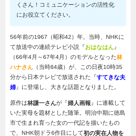
くさん！コミュニケーションの活性化
にお役立てください。
56年前の1967（昭和42）年。当時、NHKに
て放送中の連続テレビ小説『
』
おはなはん
（66年4月～67年4月）のモデルとなった
林
（当時84歳）が、この日夜10時35
ハナさん
分から日本テレビで放送された『
すてきな夫
』に登場し、大きな話題となりました。
婦
原作は
が『
』に連載して
林謙一さん
婦人画報
いた実母を題材とした随筆。明治中期に徳島
市で生まれ育った女の一代記を描いたもの
で、NHK朝ドラ6作目にして
初の実在人物を