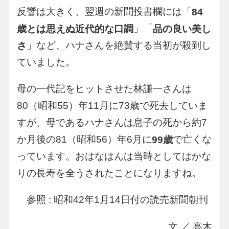
反響は大きく、翌週の新聞投書欄には「
84
」「
歳とは思えぬ近代的な口調
品の良い美し
」など、ハナさんを絶賛する当初が殺到し
さ
ていました。
母の一代記をヒットさせた林謙一さんは
80（昭和55）年11月に73歳で死去していま
すが、母であるハナさんは息子の死から約7
か月後の81（昭和56）年6月に
で亡くな
99歳
っています。おはなはんは当時としてはかな
りの長寿を全うされたことになりますね。
参照 : 昭和42年1月14日付の読売新聞朝刊
文 ／ 高木