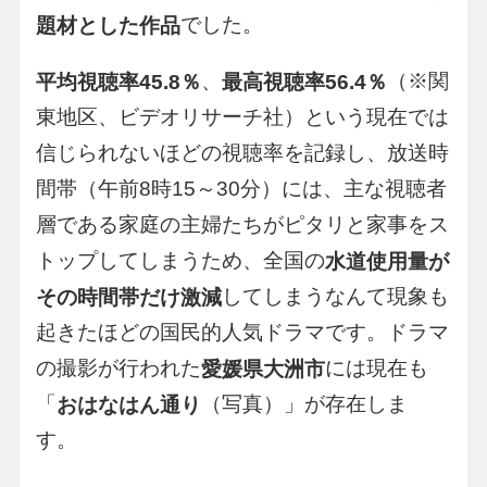
でした。
題材とした作品
、
（※関
平均視聴率45.8％
最高視聴率56.4％
東地区、ビデオリサーチ社）という現在では
信じられないほどの視聴率を記録し、放送時
間帯（午前8時15～30分）には、主な視聴者
層である家庭の主婦たちがピタリと家事をス
トップしてしまうため、全国の
水道使用量が
してしまうなんて現象も
その時間帯だけ激減
起きたほどの国民的人気ドラマです。ドラマ
の撮影が行われた
には現在も
愛媛県大洲市
「
（写真）」が存在しま
おはなはん通り
す。