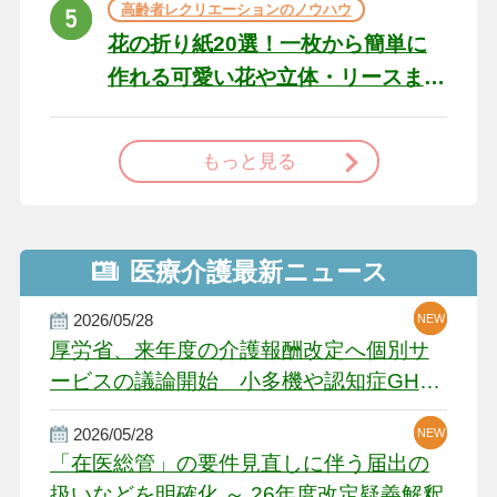
高齢者レクリエーションのノウハウ
花の折り紙20選！一枚から簡単に
作れる可愛い花や立体・リースま
で
もっと見る
医療介護最新ニュース
2026/05/28
NEW
NEW
NEW
厚労省、来年度の介護報酬改定へ個別サ
ービスの議論開始 小多機や認知症GH、
厳しい経営環境に危機感
2026/05/28
NEW
NEW
「在医総管」の要件見直しに伴う届出の
扱いなどを明確化 ～ 26年度改定疑義解釈