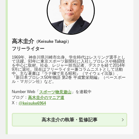
高木圭介
（Keisuke Takagi）
フリーライター
1969年、神奈川県川崎市出身。学生時代はレスリング選手とし
て活躍。93年に東京スポーツ新聞社に入社しプロレスや格闘技
を中心に取材。社会、レジャー担当記者、デスクを経て2014年
9月に退社。現在はフリーライター兼コラムニストとして活動
中。主な著書は『ラテ欄で見る昭和』（マイウェイ出版）、
『新日本プロレス50年物語 第2巻 平成繁栄期編』（ベースボー
ル・マガジン社）など。
Number Web「
」を連載中
スポーツ物見遊山
ブログ：
高木圭介のマニア道
X：
@keisuke6964
高木圭介の執筆・監修記事