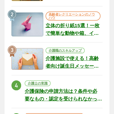
のコツ10選｜認知症ケア
の現場から（22）
高齢者レクリエーションのノウ
ハウ
立体の折り紙15選！一枚
で簡単な動物や箱、イン
テリアになる作品まで
介護職のスキルアップ
介護施設で使える！高齢
者向け誕生日メッセージ
の例文と書き方のポイン
ト
介護士の常識
介護保険の申請方法は？条件や必
要なもの・認定を受けられなかっ
た場合の対処法