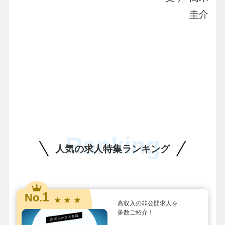
圭介
Ranking
人気の求人特集ランキング
1
No.
★ ★ ★
高収入の非公開求人を
多数ご紹介！