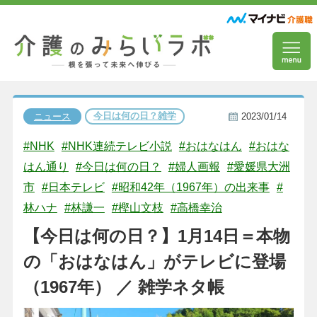
今日は何の日？雑学
ニュース
2023/01/14
#NHK
#NHK連続テレビ小説
#おはなはん
#おはな
はん通り
#今日は何の日？
#婦人画報
#愛媛県大洲
市
#日本テレビ
#昭和42年（1967年）の出来事
#
林ハナ
#林謙一
#樫山文枝
#高橋幸治
【今日は何の日？】1月14日＝本物
の「おはなはん」がテレビに登場
（1967年） ／ 雑学ネタ帳