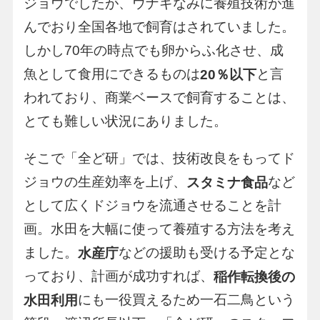
ジョウでしたが、ウナギなみに養殖技術が進
んでおり全国各地で飼育はされていました。
しかし70年の時点でも卵からふ化させ、成
魚として食用にできるものは
と言
20％以下
われており、商業ベースで飼育することは、
とても難しい状況にありました。
そこで「全ど研」では、技術改良をもってド
ジョウの生産効率を上げ、
など
スタミナ食品
として広くドジョウを流通させることを計
画。水田を大幅に使って養殖する方法を考え
ました。
などの援助も受ける予定とな
水産庁
っており、計画が成功すれば、
稲作転換後の
にも一役買えるため一石二鳥という
水田利用