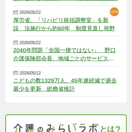
2026/05/22
NEW
厚労省、「リハビリ統括調整室」を新
設 法施行から約60年 制度見直し視野
2026/05/22
2040年問題「全国一律ではない」 野口
介護保険部会長、地域ごとのサービス基
盤整備を促す
2026/05/12
こどもの数1329万人、45年連続減で過去
最少を更新 総務省推計