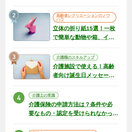
のコツ10選｜認知症ケア
の現場から（22）
高齢者レクリエーションのノウ
ハウ
立体の折り紙15選！一枚
で簡単な動物や箱、イン
テリアになる作品まで
介護職のスキルアップ
介護施設で使える！高齢
者向け誕生日メッセージ
の例文と書き方のポイン
ト
介護士の常識
介護保険の申請方法は？条件や必
要なもの・認定を受けられなかっ
た場合の対処法