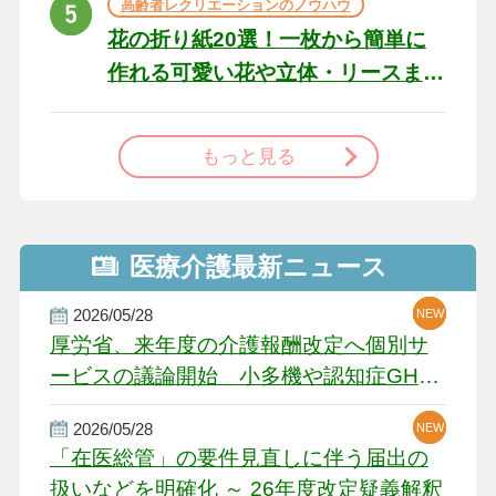
高齢者レクリエーションのノウハウ
花の折り紙20選！一枚から簡単に
作れる可愛い花や立体・リースま
で
もっと見る
医療介護最新ニュース
2026/05/28
NEW
NEW
NEW
厚労省、来年度の介護報酬改定へ個別サ
ービスの議論開始 小多機や認知症GH、
厳しい経営環境に危機感
2026/05/28
NEW
NEW
「在医総管」の要件見直しに伴う届出の
扱いなどを明確化 ～ 26年度改定疑義解釈