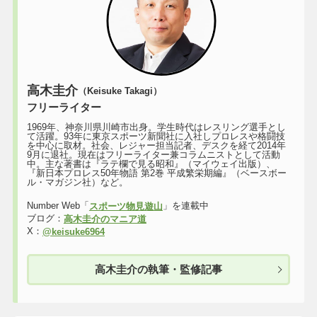
高木圭介
（Keisuke Takagi）
フリーライター
1969年、神奈川県川崎市出身。学生時代はレスリング選手とし
て活躍。93年に東京スポーツ新聞社に入社しプロレスや格闘技
を中心に取材。社会、レジャー担当記者、デスクを経て2014年
9月に退社。現在はフリーライター兼コラムニストとして活動
中。主な著書は『ラテ欄で見る昭和』（マイウェイ出版）、
『新日本プロレス50年物語 第2巻 平成繁栄期編』（ベースボー
ル・マガジン社）など。
Number Web「
」を連載中
スポーツ物見遊山
ブログ：
高木圭介のマニア道
X：
@keisuke6964
高木圭介の執筆・監修記事