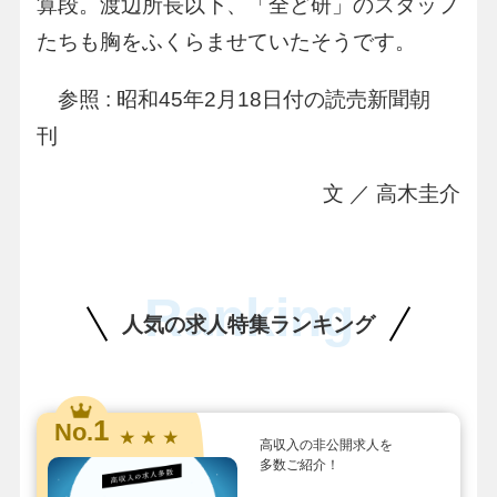
算段。渡辺所長以下、「全ど研」のスタッフ
たちも胸をふくらませていたそうです。
参照 : 昭和45年2月18日付の読売新聞朝
刊
文 ／ 高木圭介
Ranking
人気の求人特集ランキング
1
No.
★ ★ ★
高収入の非公開求人を
多数ご紹介！