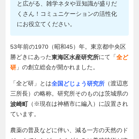
と広がる、雑学ネタや豆知識が盛りだ
くさん！コミュニケーションの活性化
にお役立てください。
53年前の1970（昭和45）年。東京都中央区
勝どきにあった
にて「
東海区水産研究所
全ど
」の創立総会が開かれました。
研
「全ど研」とは
（渡辺恵
全国どじょう研究所
三所長）の略称。研究所そのものは茨城県の
（※現在は神栖市に編入）に設置され
波崎町
ています。
農薬の普及などに伴い、減る一方の天然のド