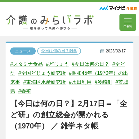
今日は何の日？雑学
ニュース
2023/02/17
#スタミナ食品
#どじょう
#今日は何の日？
#全ど
研
#全国どじょう研究所
#昭和45年（1970年）の出
来事
#東海区水産研究所
#水田利用
#波崎町
#茨城
県
#養殖
【今日は何の日？】2月17日＝「全
ど研」の創立総会が開かれる
（1970年） ／ 雑学ネタ帳