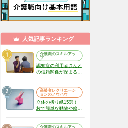
人気記事ランキング
介護職のスキルアッ
プ
認知症の利用者さんと
の信頼関係が深まる声
かけのコツ10選｜認知
症ケアの現場から
高齢者レクリエーシ
（22）
ョンのノウハウ
立体の折り紙15選！一
枚で簡単な動物や箱、
インテリアになる作品
まで
介護職のスキルアッ