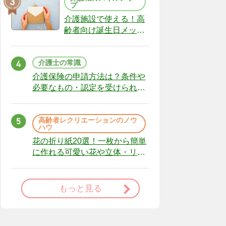
プ
介護施設で使える！高
齢者向け誕生日メッセ
ージの例文と書き方の
ポイント
介護士の常識
介護保険の申請方法は？条件や
必要なもの・認定を受けられな
かった場合の対処法
高齢者レクリエーションのノウ
ハウ
花の折り紙20選！一枚から簡単
に作れる可愛い花や立体・リー
スまで
もっと見る