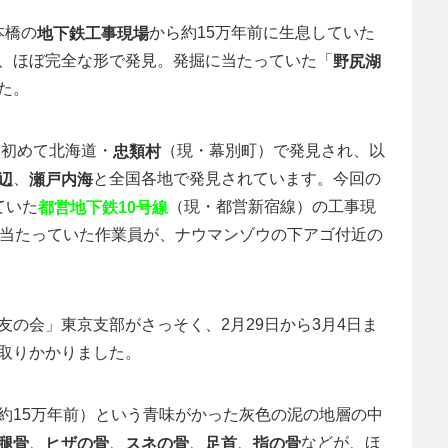
本橋の
から約15万年前に生息していた
地下鉄工事現場
、ほぼ完全な形で発見。発掘に当たっていた「
野尻湖
た。
に初めて北海道・
（現・幕別町）で発見され、以
忠類村
、
と全国各地で発見されています。今回の
辺
瀬戸内海
ていた
（現・都営新宿線）の工事現
都営地下鉄10号線
に当たっていた作業員が、ナウマンゾウの下アゴ付近の
の会」東京支部がさっそく、2月29日から3月4日ま
取りかかりました。
約15万年前）という青味がかった灰色の泥の地層の中
、
、
、
、
などが、ほ
腿骨
ヒザの骨
スネの骨
足首
指の骨