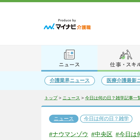
介護業界ニュース
医療介護最新
トップ
>
ニュース
>
今日は何の日？雑学記事一覧
ニュース
今日は何の日？雑学
#ナウマンゾウ
#中央区
#今日は