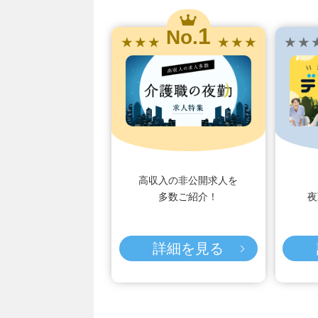
1
No.
★ ★ ★
★ ★ ★
★ ★ 
高収入の非公開求人を
多数ご紹介！
夜
詳細を見る