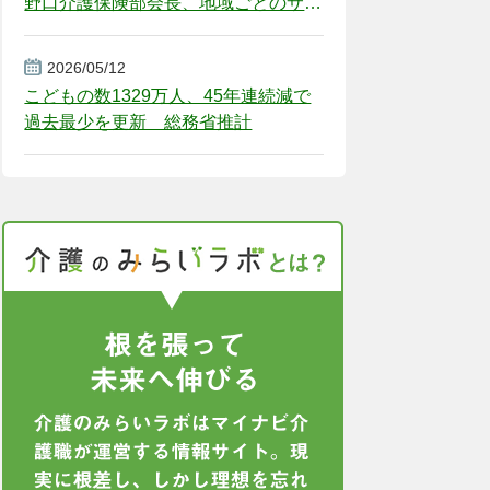
野口介護保険部会長、地域ごとのサー
ビス基盤整備を促す
2026/05/12
こどもの数1329万人、45年連続減で
過去最少を更新 総務省推計