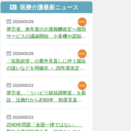
医療介護最新ニュース
2026/05/28
NEW
NEW
NEW
厚労省、来年度の介護報酬改定へ個別
サービスの議論開始 小多機や認知症
GH、厳しい経営環境に危機感
2026/05/28
NEW
NEW
「在医総管」の要件見直しに伴う届出
の扱いなどを明確化 ～ 26年度改定疑
義解釈
2026/05/22
NEW
厚労省、「リハビリ統括調整室」を新
設 法施行から約60年 制度見直し
視野
2026/05/22
2040年問題「全国一律ではない」