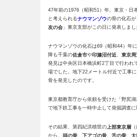
47年前の1976（昭和51）年。東京・日
と考えられる
の骨の化石が
ナウマンゾウ
」東京支部がこの日に発表しまし
友の会
ナウマンゾウの化石は69（昭和44）年
降も千葉の
や
、
佐倉市
印旛沼付近
東京周
発見は中央区日本橋浜町2丁目で行われ
場でした。地下22メートル付近で工事
骨を発見したのです。
東京都教育庁から依頼を受けた「野尻湖友
で地下鉄工事を一時中止して発掘調査に
その結果、第四紀洪積世の
（
上部東京層
から、
、
、
、
頭の骨
下アゴの骨
舌の骨
大