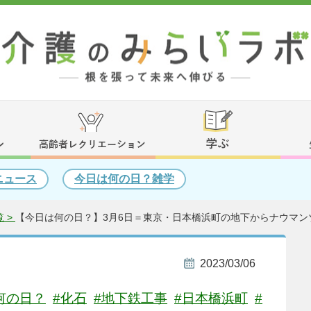
ニュース
今日は何の日？雑学
 >
【今日は何の日？】3月6日＝東京・日本橋浜町の地下からナウマンゾ
2023/03/06
何の日？
#化石
#地下鉄工事
#日本橋浜町
#