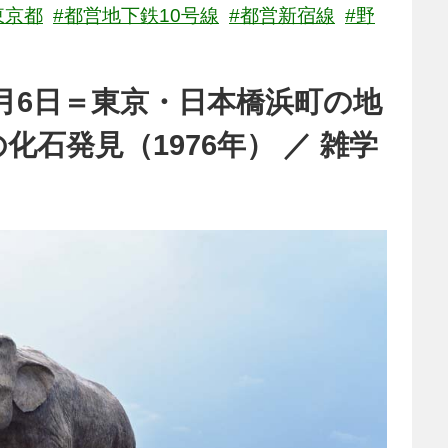
東京都
#都営地下鉄10号線
#都営新宿線
#野
月6日＝東京・日本橋浜町の地
石発見（1976年） ／ 雑学