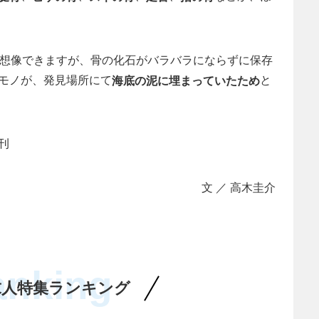
は想像できますが、骨の化石がバラバラにならずに保存
モノが、発見場所にて
と
海底の泥に埋まっていたため
刊
文 ／ 高木圭介
anking
求人特集ランキング