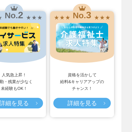
2
3
No.
No.
★
★ ★ ★
★ ★ ★
★ ★ ★
人気急上昇！
資格を活かして
勤・残業が少なく
給料&キャリアアップの
未経験もOK！
チャンス！
詳細を見る
詳細を見る