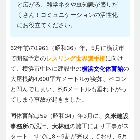
と広がる、雑学ネタや豆知識が盛りだ
くさん！コミュニケーションの活性化
にお役立てください。
62年前の1961（昭和36）年。5月に横浜市
で開催予定の
に向け
レスリング世界選手権
て、横浜市中区に建設中の
の
横浜文化体育館
大屋根約4,600平方メートルが突如、ペコン
と凹んでしまい、約5メートルも垂れ下がっ
てしまう事故が起きました。
同体育館は59（昭和34）年3月に、
久米建設
の設計、
の施工により工事がス
事務所
大林組
タート。すでに8～9割が完成しており、5月