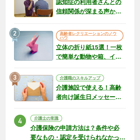
認知症の利用者さんとの
信頼関係が深まる声かけ
のコツ10選｜認知症ケア
の現場から（22）
高齢者レクリエーションのノウ
ハウ
立体の折り紙15選！一枚
で簡単な動物や箱、イン
テリアになる作品まで
介護職のスキルアップ
介護施設で使える！高齢
者向け誕生日メッセージ
の例文と書き方のポイン
ト
介護士の常識
介護保険の申請方法は？条件や必
要なもの・認定を受けられなかっ