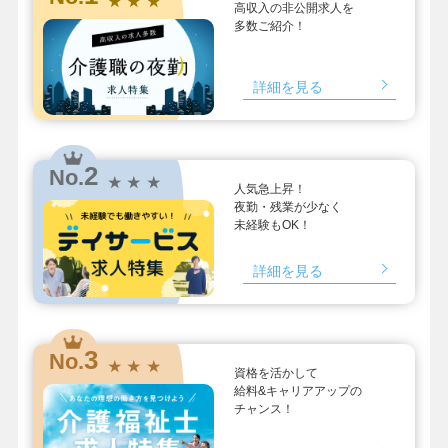
★ ★ ★
高収入の非公開求人を
多数ご紹介！
詳細を見る
2
No.
★ ★ ★
人気急上昇！
夜勤・残業が少なく
未経験もOK！
詳細を見る
3
No.
★ ★ ★
資格を活かして
給料&キャリアアップの
チャンス！