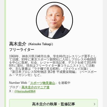
高木圭介
（Keisuke Takagi）
フリーライター
1969年、神奈川県川崎市出身。学生時代はレスリング選手とし
て活躍。93年に東京スポーツ新聞社に入社しプロレスや格闘技
を中心に取材。社会、レジャー担当記者、デスクを経て2014年
9月に退社。現在はフリーライター兼コラムニストとして活動
中。主な著書は『ラテ欄で見る昭和』（マイウェイ出版）、
『新日本プロレス50年物語 第2巻 平成繁栄期編』（ベースボー
ル・マガジン社）など。
Number Web「
」を連載中
スポーツ物見遊山
ブログ：
高木圭介のマニア道
X：
@keisuke6964
高木圭介の執筆・監修記事