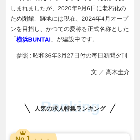
しまれましたが、2020年9月6日に老朽化の
ため閉館。跡地には現在、2024年4月オープ
ンを目指し、かつての愛称を正式名称とした
「
」が建設中です。
横浜BUNTAI
参照 : 昭和36年3月27日付の毎日新聞夕刊
文 ／ 高木圭介
Ranking
人気の求人特集ランキング
1
No.