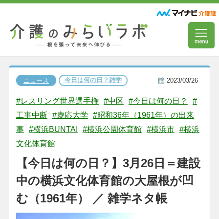
今日は何の日？雑学
ニュース
2023/03/26
#レスリング世界選手権
#中区
#今日は何の日？
#
工事中断
#慶応大学
#昭和36年（1961年）の出来
事
#横浜BUNTAI
#横浜公園体育館
#横浜市
#横浜
文化体育館
【今日は何の日？】3月26日＝建設
中の横浜文化体育館の大屋根が凹
む（1961年） ／ 雑学ネタ帳