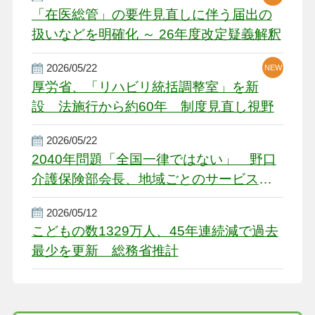
「在医総管」の要件見直しに伴う届出の
扱いなどを明確化 ～ 26年度改定疑義解釈
2026/05/22
NEW
厚労省、「リハビリ統括調整室」を新
設 法施行から約60年 制度見直し視野
2026/05/22
2040年問題「全国一律ではない」 野口
介護保険部会長、地域ごとのサービス基
盤整備を促す
2026/05/12
こどもの数1329万人、45年連続減で過去
最少を更新 総務省推計