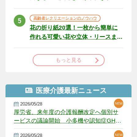
た場合の対処法
高齢者レクリエーションのノウハウ
花の折り紙20選！一枚から簡単に
作れる可愛い花や立体・リースま
で
もっと見る
医療介護最新ニュース
2026/05/28
NEW
NEW
NEW
厚労省、来年度の介護報酬改定へ個別サ
ービスの議論開始 小多機や認知症GH、
厳しい経営環境に危機感
2026/05/28
NEW
NEW