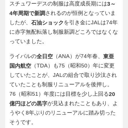
スチュワーデスの制服は高度成長期には
3～
されるのが恒例となっていま
4年周期で新調
したが、
を引き金にJALは74年
石油ショック
に赤字無配転落し制服新調どころではなくな
っていました。
ライバルの
（ANA）が74年春、
全日空
東亜
（TDA）も75（昭和50）年に変更
国内航空
していたことが、JALの組合で取り沙汰され
ていたことも制服リニューアルを後押し。
76（昭和51）年度には目標を少し上回る
20
が見込まれたこともあり、よ
億円ほどの黒字
うやく8年ぶりのリニューアルに踏み切った
そうです。