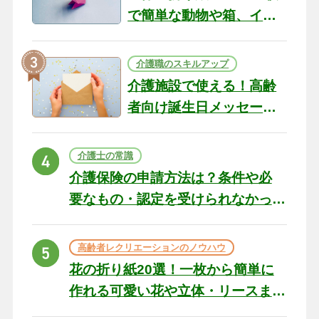
で簡単な動物や箱、イン
テリアになる作品まで
介護職のスキルアップ
介護施設で使える！高齢
者向け誕生日メッセージ
の例文と書き方のポイン
ト
介護士の常識
介護保険の申請方法は？条件や必
要なもの・認定を受けられなかっ
た場合の対処法
高齢者レクリエーションのノウハウ
花の折り紙20選！一枚から簡単に
作れる可愛い花や立体・リースま
で