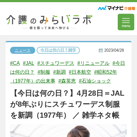
今日は何の日？雑学
ニュース
2023/04/28
#CA
#JAL
#スチュワーデス
#リニューアル
#今日
は何の日？
#制服
#新調
#日本航空
#昭和52年
（1977年）の出来事
#森英恵
#石油ショック
【今日は何の日？】4月28日＝JAL
が8年ぶりにスチュワーデス制服
を新調（1977年） ／ 雑学ネタ帳