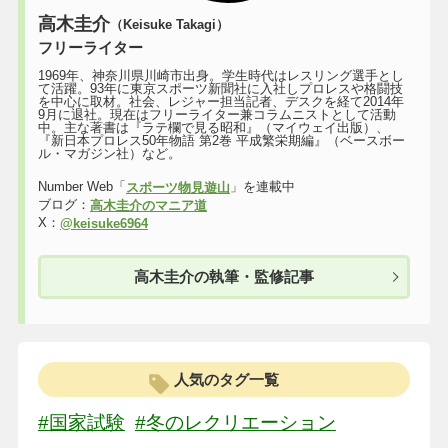
高木圭介
（Keisuke Takagi）
フリーライター
1969年、神奈川県川崎市出身。学生時代はレスリング選手とし
て活躍。93年に東京スポーツ新聞社に入社しプロレスや格闘技
を中心に取材。社会、レジャー担当記者、デスクを経て2014年
9月に退社。現在はフリーライター兼コラムニストとして活動
中。主な著書は『ラテ欄で見る昭和』（マイウェイ出版）、
『新日本プロレス50年物語 第2巻 平成繁栄期編』（ベースボー
ル・マガジン社）など。
Number Web「
」を連載中
スポーツ物見遊山
ブログ：
高木圭介のマニア道
X：
@keisuke6964
高木圭介の執筆・監修記事
人気のタグ一覧
#国家試験
#冬のレクリエーション