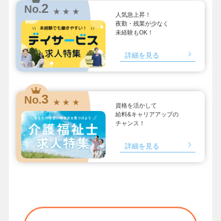
2
No.
★ ★ ★
人気急上昇！
夜勤・残業が少なく
未経験もOK！
詳細を見る
3
No.
★ ★ ★
資格を活かして
給料&キャリアアップの
チャンス！
詳細を見る