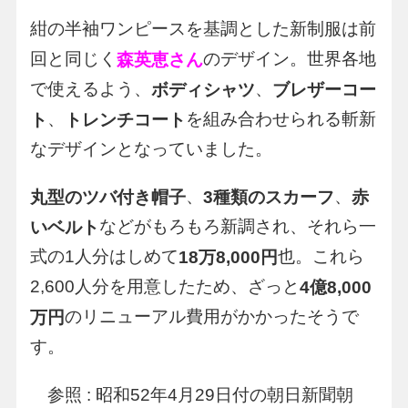
紺の半袖ワンピースを基調とした新制服は前
回と同じく
のデザイン。世界各地
森英恵さん
で使えるよう、
、
ボディシャツ
ブレザーコー
、
を組み合わせられる斬新
ト
トレンチコート
なデザインとなっていました。
、
、
丸型のツバ付き帽子
3種類のスカーフ
赤
などがもろもろ新調され、それら一
いベルト
式の1人分はしめて
也。これら
18万8,000円
2,600人分を用意したため、ざっと
4億8,000
のリニューアル費用がかかったそうで
万円
す。
参照 : 昭和52年4月29日付の朝日新聞朝