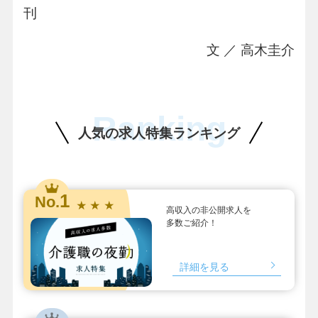
刊
文 ／ 高木圭介
Ranking
人気の求人特集ランキング
1
No.
★ ★ ★
高収入の非公開求人を
多数ご紹介！
詳細を見る