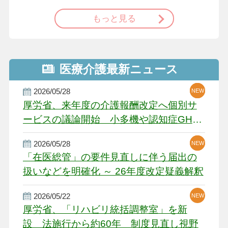
もっと見る
医療介護最新ニュース
2026/05/28
NEW
NEW
NEW
厚労省、来年度の介護報酬改定へ個別サ
ービスの議論開始 小多機や認知症GH、
厳しい経営環境に危機感
2026/05/28
NEW
NEW
「在医総管」の要件見直しに伴う届出の
扱いなどを明確化 ～ 26年度改定疑義解釈
2026/05/22
NEW
厚労省、「リハビリ統括調整室」を新
設 法施行から約60年 制度見直し視野