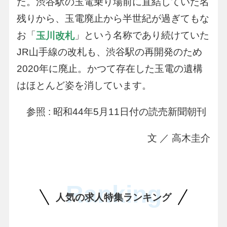
た。渋谷駅の玉電乗り場前に直結していた名
残りから、玉電廃止から半世紀が過ぎてもな
お「
」という名称であり続けていた
玉川改札
JR山手線の改札も、渋谷駅の再開発のため
2020年に廃止。かつて存在した玉電の遺構
はほとんど姿を消しています。
参照 : 昭和44年5月11日付の読売新聞朝刊
文 ／ 高木圭介
Ranking
人気の求人特集ランキング