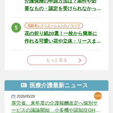
介護保険の申請方法は？条件や必
要なもの・認定を受けられなかっ
た場合の対処法
高齢者レクリエーションのノウハウ
花の折り紙20選！一枚から簡単に
作れる可愛い花や立体・リースま
で
もっと見る
医療介護最新ニュース
2026/05/28
NEW
NEW
NEW
厚労省、来年度の介護報酬改定へ個別サ
ービスの議論開始 小多機や認知症GH、