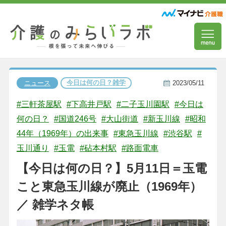
今日は何の日？雑学
ニュース
2023/05/11
#三軒茶屋駅
#下高井戸駅
#二子玉川園駅
#今日は
何の日？
#国道246号
#大山街道
#新玉川線
#昭和
44年（1969年）の出来事
#東急玉川線
#渋谷駅
#
玉川通り
#玉電
#砧本村駅
#路面電車
【今日は何の日？】5月11日＝玉電
こと東急玉川線が廃止（1969年）
／ 雑学ネタ帳