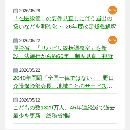
厳しい経営環境に危機感
2026/05/28
NEW
NEW
「在医総管」の要件見直しに伴う届出の
扱いなどを明確化 ～ 26年度改定疑義解釈
2026/05/22
NEW
厚労省、「リハビリ統括調整室」を新
設 法施行から約60年 制度見直し視野
2026/05/22
2040年問題「全国一律ではない」 野口
介護保険部会長、地域ごとのサービス基
盤整備を促す
2026/05/12
こどもの数1329万人、45年連続減で過去
最少を更新 総務省推計