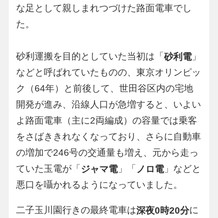
な足として親しまれつづけた路面電車でし
た。
砂利運搬を目的としていた当初は「
」
砂利電
などと呼ばれていたものの、東京オリンピッ
ク（64年）と前後して、世田谷区内の宅地
開発が進み、沿線人口が急増すると、いよい
よ路面電車（主に2両編成）の容量では乗客
をさばききれなくなっており、さらに自動車
の増加で246号の交通量も増え、元から走っ
ていた玉電が「
」「
」などと
ジャマ電
ノロ電
悪口を囁かれるようになっていました。
二子玉川園行きの最終電車は
に
深夜0時20分