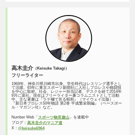
高木圭介
（Keisuke Takagi）
フリーライター
1969年、神奈川県川崎市出身。学生時代はレスリング選手とし
て活躍。93年に東京スポーツ新聞社に入社しプロレスや格闘技
を中心に取材。社会、レジャー担当記者、デスクを経て2014年
9月に退社。現在はフリーライター兼コラムニストとして活動
中。主な著書は『ラテ欄で見る昭和』（マイウェイ出版）、
『新日本プロレス50年物語 第2巻 平成繁栄期編』（ベースボー
ル・マガジン社）など。
Number Web「
」を連載中
スポーツ物見遊山
ブログ：
高木圭介のマニア道
X：
@keisuke6964