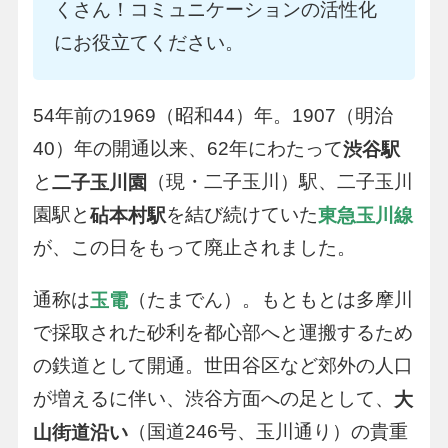
くさん！コミュニケーションの活性化
にお役立てください。
54年前の1969（昭和44）年。1907（明治
40）年の開通以来、62年にわたって
渋谷駅
と
（現・二子玉川）駅、二子玉川
二子玉川園
園駅と
を結び続けていた
砧本村駅
東急玉川線
が、この日をもって廃止されました。
通称は
（たまでん）。もともとは多摩川
玉電
で採取された砂利を都心部へと運搬するため
の鉄道として開通。世田谷区など郊外の人口
が増えるに伴い、渋谷方面への足として、
大
（国道246号、玉川通り）の貴重
山街道沿い