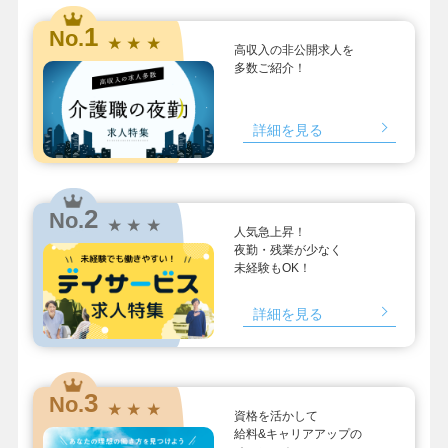
1
No.
★ ★ ★
高収入の非公開求人を
多数ご紹介！
詳細を見る
2
No.
★ ★ ★
人気急上昇！
夜勤・残業が少なく
未経験もOK！
詳細を見る
3
No.
★ ★ ★
資格を活かして
給料&キャリアアップの