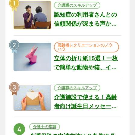
介護職のスキルアップ
認知症の利用者さんとの
信頼関係が深まる声かけ
のコツ10選｜認知症ケア
の現場から（22）
高齢者レクリエーションのノウ
ハウ
立体の折り紙15選！一枚
で簡単な動物や箱、イン
テリアになる作品まで
介護職のスキルアップ
介護施設で使える！高齢
者向け誕生日メッセージ
の例文と書き方のポイン
ト
介護士の常識