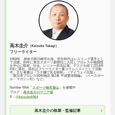
高木圭介
（Keisuke Takagi）
フリーライター
1969年、神奈川県川崎市出身。学生時代はレスリング選手とし
て活躍。93年に東京スポーツ新聞社に入社しプロレスや格闘技
を中心に取材。社会、レジャー担当記者、デスクを経て2014年
9月に退社。現在はフリーライター兼コラムニストとして活動
中。主な著書は『ラテ欄で見る昭和』（マイウェイ出版）、
『新日本プロレス50年物語 第2巻 平成繁栄期編』（ベースボー
ル・マガジン社）など。
Number Web「
」を連載中
スポーツ物見遊山
ブログ：
高木圭介のマニア道
X：
@keisuke6964
高木圭介の執筆・監修記事