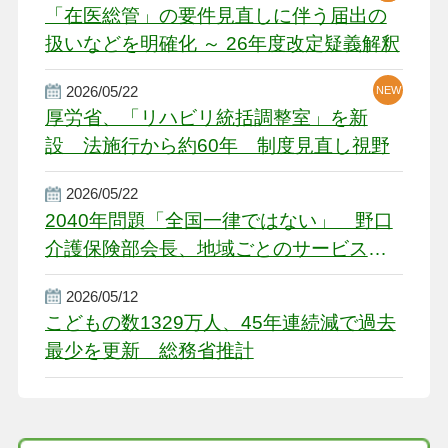
「在医総管」の要件見直しに伴う届出の
扱いなどを明確化 ～ 26年度改定疑義解釈
2026/05/22
NEW
厚労省、「リハビリ統括調整室」を新
設 法施行から約60年 制度見直し視野
2026/05/22
2040年問題「全国一律ではない」 野口
介護保険部会長、地域ごとのサービス基
盤整備を促す
2026/05/12
こどもの数1329万人、45年連続減で過去
最少を更新 総務省推計