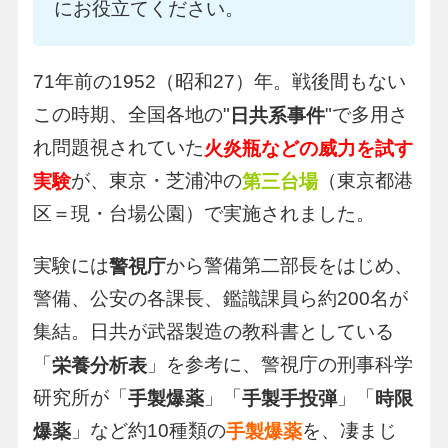
にお役立てください。
71年前の1952（昭和27）年。戦後間もない
この時期、全国各地の"
"で多用さ
日共系事件
れ問題視されていた
火炎瓶などの威力
を試す
が、東京・芝浦沖の
（東京都港
実験
第三台場
区＝現・台場公園）で実施されました。
実験には
から警備第二部長をはじめ、
警視庁
警備、公安の各課長、鑑識課員ら約200名が
集結。日共が武器製造の教科書としている
「
」を参考に、警視庁の刑事科学
栄養分析表
研究所が「
」「
」「
手製爆薬
手製手投弾
時限
」など約10種類の
を、凄まじ
爆薬
手製爆薬