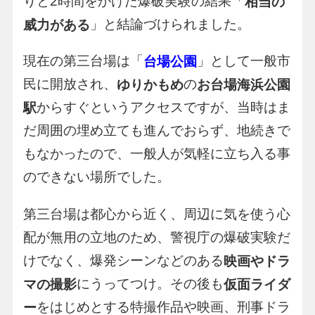
りと2時間をかけた爆破実験の結果「
相当の
」と結論づけられました。
威力がある
現在の第三台場は「
」として一般市
台場公園
民に開放され、
の
ゆりかもめ
お台場海浜公園
からすぐというアクセスですが、当時はま
駅
だ周囲の埋め立ても進んでおらず、地続きで
もなかったので、一般人が気軽に立ち入る事
のできない場所でした。
第三台場は都心から近く、周辺に気を使う心
配が無用の立地のため、警視庁の爆破実験だ
けでなく、爆発シーンなどのある
映画やドラ
にうってつけ。その後も
マの撮影
仮面ライダ
をはじめとする特撮作品や映画、刑事ドラ
ー