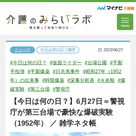
今日は何の日？雑学
ニュース
2023/06/27
#今日は何の日？
#仮面ライダー
#台場公園
#手製
手投弾
#手製爆薬
#日共系事件
#昭和27年（1952
年）の出来事
#時限爆薬
#栄養分析表
#火炎瓶
#爆
破実験
#第三台場
#警視庁
【今日は何の日？】6月27日＝警視
庁が第三台場で豪快な爆破実験
（1952年） ／ 雑学ネタ帳