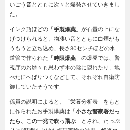
いごう音とともに次々と爆発させていきまし
た。
インク瓶ほどの「
」が石畳の上にな
手製爆薬
げつけられると、物凄い音とともに白煙がも
うもうと立ち込め、長さ30センチほどの水
道管で作られた「
」の爆発では、警
時限爆薬
視庁のお歴々も思わず木の陰に隠れたり、地
べたにへばりつくなどして、それぞれ自衛防
御していたそうです。
係員の説明によると、「栄養分析表」をもと
に作られたお手製爆薬は「
小さな警察署だっ
」とされ、たっぷ
たら、この一発で吹っ飛ぶ