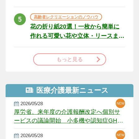
た場合の対処法
高齢者レクリエーションのノウハウ
花の折り紙20選！一枚から簡単に
作れる可愛い花や立体・リースま
で
もっと見る
医療介護最新ニュース
2026/05/28
NEW
NEW
NEW
厚労省、来年度の介護報酬改定へ個別サ
ービスの議論開始 小多機や認知症GH、
厳しい経営環境に危機感
2026/05/28
NEW
NEW