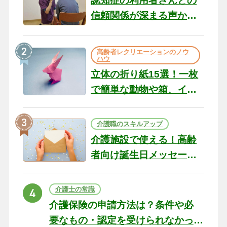
認知症の利用者さんとの
信頼関係が深まる声かけ
のコツ10選｜認知症ケア
の現場から（22）
高齢者レクリエーションのノウ
ハウ
立体の折り紙15選！一枚
で簡単な動物や箱、イン
テリアになる作品まで
介護職のスキルアップ
介護施設で使える！高齢
者向け誕生日メッセージ
の例文と書き方のポイン
ト
介護士の常識
介護保険の申請方法は？条件や必
要なもの・認定を受けられなかっ