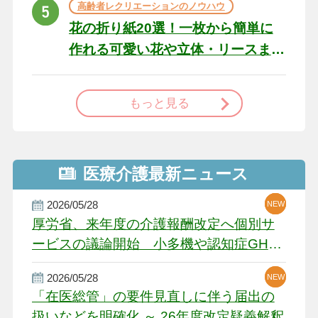
高齢者レクリエーションのノウハウ
花の折り紙20選！一枚から簡単に
作れる可愛い花や立体・リースま
で
もっと見る
医療介護最新ニュース
2026/05/28
NEW
NEW
NEW
厚労省、来年度の介護報酬改定へ個別サ
ービスの議論開始 小多機や認知症GH、
厳しい経営環境に危機感
2026/05/28
NEW
NEW
「在医総管」の要件見直しに伴う届出の
扱いなどを明確化 ～ 26年度改定疑義解釈