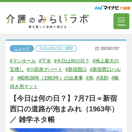
今日は何の日？雑学
ニュース
2023/07/07
#マンホール
#下水
#今日は何の日？
#地上最大の
宝捜し
#小田急デパート
#新宿西口
#新宿西口ハル
ク
#昭和38年（1963年）の出来事
#泡
#洗剤
#靴
拭き用マット
【今日は何の日？】7月7日＝新宿
西口の道路が泡まみれ（1963年）
／ 雑学ネタ帳