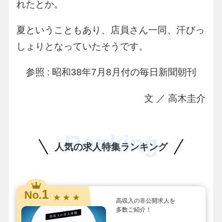
れたとか。
夏ということもあり、店員さん一同、汗びっ
しょりとなっていたそうです。
参照 : 昭和38年7月8月付の毎日新聞朝刊
文 ／ 高木圭介
Ranking
人気の求人特集ランキング
1
No.
★ ★ ★
高収入の非公開求人を
多数ご紹介！