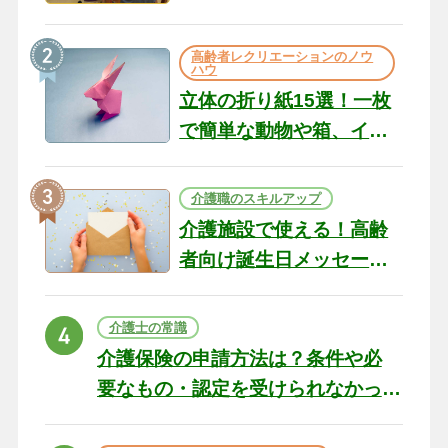
のコツ10選｜認知症ケア
の現場から（22）
高齢者レクリエーションのノウ
ハウ
立体の折り紙15選！一枚
で簡単な動物や箱、イン
テリアになる作品まで
介護職のスキルアップ
介護施設で使える！高齢
者向け誕生日メッセージ
の例文と書き方のポイン
ト
介護士の常識
介護保険の申請方法は？条件や必
要なもの・認定を受けられなかっ
た場合の対処法