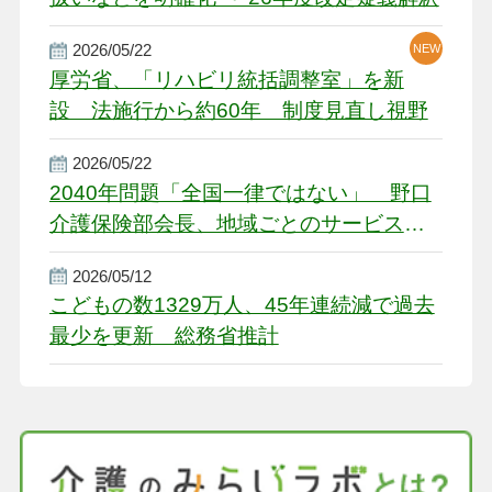
2026/05/22
NEW
厚労省、「リハビリ統括調整室」を新
設 法施行から約60年 制度見直し視野
2026/05/22
2040年問題「全国一律ではない」 野口
介護保険部会長、地域ごとのサービス基
盤整備を促す
2026/05/12
こどもの数1329万人、45年連続減で過去
最少を更新 総務省推計