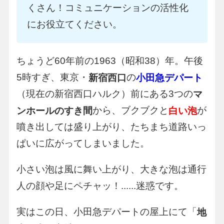
くさん！コミュニケーションの活性化
にお役立てください。
ちょうど60年前の1963（昭和38）年。午後
5時すぎ、東京・
の
新宿西口
小田急デパート
（現在の新宿西口ハルク）前にある3つの
マ
から、ブクブクと
が
ンホールのすき間
白い泡
噴き出しては盛り上がり、たちまち道路いっ
ぱいに広がってしまいました。
小さい泡は風に舞い上がり、大きな泡は通行
人の顔や足にペチャッ！......迷惑です。
実はこの日、小田急デパートの屋上にて「
地