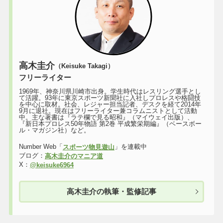
高木圭介
（Keisuke Takagi）
フリーライター
1969年、神奈川県川崎市出身。学生時代はレスリング選手とし
て活躍。93年に東京スポーツ新聞社に入社しプロレスや格闘技
を中心に取材。社会、レジャー担当記者、デスクを経て2014年
9月に退社。現在はフリーライター兼コラムニストとして活動
中。主な著書は『ラテ欄で見る昭和』（マイウェイ出版）、
『新日本プロレス50年物語 第2巻 平成繁栄期編』（ベースボー
ル・マガジン社）など。
Number Web「
」を連載中
スポーツ物見遊山
ブログ：
高木圭介のマニア道
X：
@keisuke6964
高木圭介の執筆・監修記事