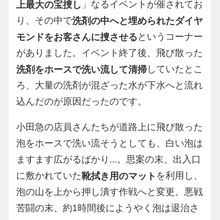
」なるイベントが催されてお
上最大の宝捜し
り、その中で
洗剤の中へと埋められたダイヤ
というコーナー
モンドをお客さんに捜させる
がありました。イベント終了後、飛び散った
していたとこ
洗剤をホースで洗い流して清掃
ろ、大量の洗剤が混ざった水が下水へと流れ
込んだのが原因だったのです。
小田急の店員さんたちが道路上に飛び散った
泡をホースで洗い流そうとしても、白い泡は
ますます広がるばかり...。思案の末、出入口
に敷かれていた
を利用し、
靴拭き用のマット
泡の山を上から押し潰す作戦へと変更。悪戦
苦闘の末、約1時間後にようやく泡は退治さ