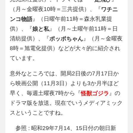
（月～金曜夜10時＝三共提供）、『
ワチニ
』（日曜午前11時＝森永乳業提
ンコ物語
供）、『
』（月～土曜午前11時＝日
娘と私
清紡提供）、『
』（月～金曜夜
ポッポちゃん
8時＝旭電化提供）などが大々的に紹介され
ています。
意外なところでは、開局2日後の7月17日か
ら映画公開（11月3日）よりも3か月半ほど
早く、毎週土曜夜7時から『
』の
怪獣ゴジラ
ドラマ版を放送。現在でいうメディアミック
スということですね。
参照 : 昭和29年7月14、15日付の朝日新