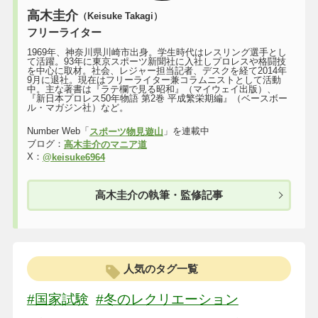
高木圭介
（Keisuke Takagi）
フリーライター
1969年、神奈川県川崎市出身。学生時代はレスリング選手とし
て活躍。93年に東京スポーツ新聞社に入社しプロレスや格闘技
を中心に取材。社会、レジャー担当記者、デスクを経て2014年
9月に退社。現在はフリーライター兼コラムニストとして活動
中。主な著書は『ラテ欄で見る昭和』（マイウェイ出版）、
『新日本プロレス50年物語 第2巻 平成繁栄期編』（ベースボー
ル・マガジン社）など。
Number Web「
」を連載中
スポーツ物見遊山
ブログ：
高木圭介のマニア道
X：
@keisuke6964
高木圭介の執筆・監修記事
人気のタグ一覧
#国家試験
#冬のレクリエーション