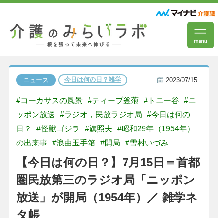
今日は何の日？雑学
ニュース
2023/07/15
#コーカサスの風景
#ティーブ釜萢
#トニー谷
#ニ
ッポン放送
#ラジオ，民放ラジオ局
#今日は何の
日？
#怪獣ゴジラ
#旗照夫
#昭和29年（1954年）
の出来事
#浪曲玉手箱
#開局
#雪村いづみ
【今日は何の日？】7月15日＝首都
圏民放第三のラジオ局「ニッポン
放送」が開局（1954年）／ 雑学ネ
タ帳