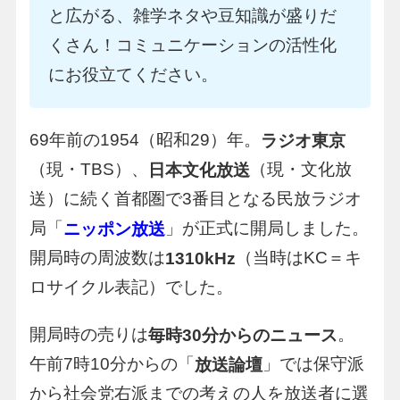
と広がる、雑学ネタや豆知識が盛りだ
くさん！コミュニケーションの活性化
にお役立てください。
69年前の1954（昭和29）年。
ラジオ東京
（現・TBS）、
（現・文化放
日本文化放送
送）に続く首都圏で3番目となる民放ラジオ
局「
」が正式に開局しました。
ニッポン放送
開局時の周波数は
（当時はKC＝キ
1310kHz
ロサイクル表記）でした。
開局時の売りは
。
毎時30分からのニュース
午前7時10分からの「
」では保守派
放送論壇
から社会党右派までの考えの人を放送者に選