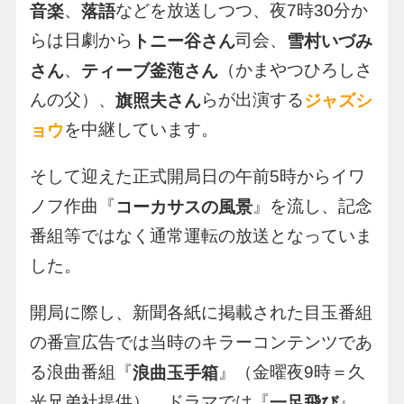
、
などを放送しつつ、夜7時30分か
音楽
落語
らは日劇から
司会、
トニー谷さん
雪村いづみ
、
（かまやつひろしさ
さん
ティーブ釜萢さん
んの父）、
らが出演する
旗照夫さん
ジャズシ
を中継しています。
ョウ
そして迎えた正式開局日の午前5時からイワ
ノフ作曲『
』を流し、記念
コーカサスの風景
番組等ではなく通常運転の放送となっていま
した。
開局に際し、新聞各紙に掲載された目玉番組
の番宣広告では当時のキラーコンテンツであ
る浪曲番組『
』（金曜夜9時＝久
浪曲玉手箱
光兄弟社提供）、ドラマでは『
』
一足飛び