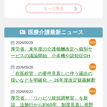
もっと見る
医療介護最新ニュース
2026/05/28
NEW
NEW
NEW
厚労省、来年度の介護報酬改定へ個別サ
ービスの議論開始 小多機や認知症GH、
厳しい経営環境に危機感
2026/05/28
NEW
NEW
「在医総管」の要件見直しに伴う届出の
扱いなどを明確化 ～ 26年度改定疑義解釈
2026/05/22
NEW
厚労省、「リハビリ統括調整室」を新
設 法施行から約60年 制度見直し視野