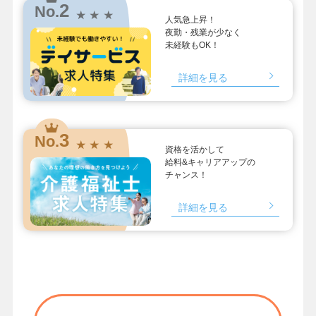
2
No.
★ ★ ★
人気急上昇！
夜勤・残業が少なく
未経験もOK！
詳細を見る
3
No.
★ ★ ★
資格を活かして
給料&キャリアアップの
チャンス！
詳細を見る