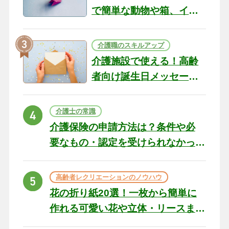
で簡単な動物や箱、イン
テリアになる作品まで
介護職のスキルアップ
介護施設で使える！高齢
者向け誕生日メッセージ
の例文と書き方のポイン
ト
介護士の常識
介護保険の申請方法は？条件や必
要なもの・認定を受けられなかっ
た場合の対処法
高齢者レクリエーションのノウハウ
花の折り紙20選！一枚から簡単に
作れる可愛い花や立体・リースま
で