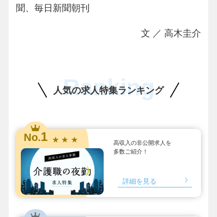
聞、毎日新聞朝刊
文 ／ 高木圭介
Ranking
人気の求人特集ランキング
1
No.
★ ★ ★
高収入の非公開求人を
多数ご紹介！
詳細を見る