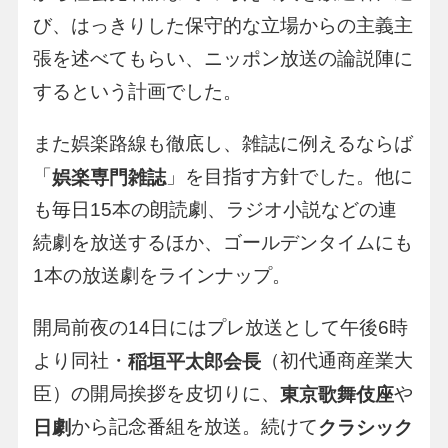
び、はっきりした保守的な立場からの主義主
張を述べてもらい、ニッポン放送の論説陣に
するという計画でした。
また娯楽路線も徹底し、雑誌に例えるならば
「
」を目指す方針でした。他に
娯楽専門雑誌
も毎日15本の朗読劇、ラジオ小説などの連
続劇を放送するほか、ゴールデンタイムにも
1本の放送劇をラインナップ。
開局前夜の14日にはプレ放送として午後6時
より同社・
（初代通商産業大
稲垣平太郎会長
臣）の開局挨拶を皮切りに、
や
東京歌舞伎座
から記念番組を放送。続けて
日劇
クラシック