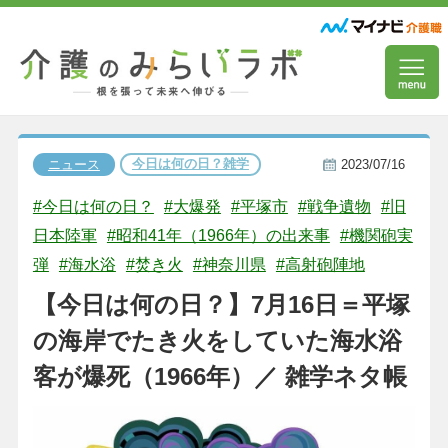
今日は何の日？雑学
ニュース
2023/07/16
#今日は何の日？
#大爆発
#平塚市
#戦争遺物
#旧
日本陸軍
#昭和41年（1966年）の出来事
#機関砲実
弾
#海水浴
#焚き火
#神奈川県
#高射砲陣地
【今日は何の日？】7月16日＝平塚
の海岸でたき火をしていた海水浴
客が爆死（1966年）／ 雑学ネタ帳