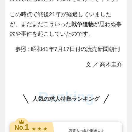
この時点で戦後21年が経過していました
が、まだまだこういった
が思わぬ事
戦争遺物
故や事件を起こしていたのです。
参照 : 昭和41年7月17日付の読売新聞朝刊
文 ／ 高木圭介
Ranking
人気の求人特集ランキング
1
No.
★ ★ ★
高収入の非公開求人を