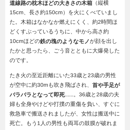
（縦横
道線路の枕木ほどの大きさの木箱
15cm、長さ約150cm）を火にくべていまし
た。木箱はなかなか燃えにくく、約2時間ほ
どくすぶっているうちに、中から高さ約
10cmほどの
が顔を出し
鉄の塊のようなモノ
たかと思ったら、ごう音とともに大爆発した
のです。
たき火の至近距離にいた33歳と23歳の男性
が空中に約30mも吹き飛ばされ、
首や手足が
......。36歳と28歳の夫
バラバラとなって即死
婦も全身やけどや打撲の重傷を負い、すぐに
救急車で搬送されましたが、女性は搬送中に
死亡。もう1人の男性も両耳の鼓膜が破れま