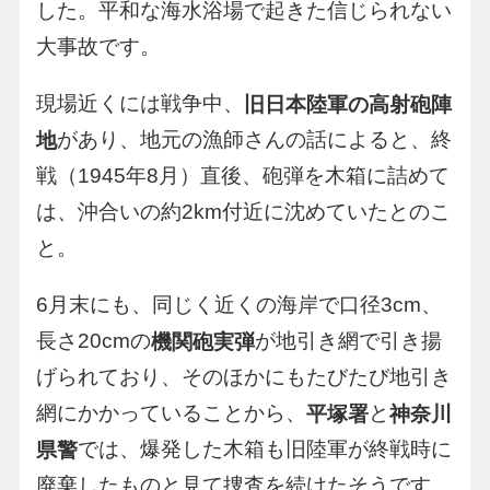
した。平和な海水浴場で起きた信じられない
大事故です。
現場近くには戦争中、
旧日本陸軍の高射砲陣
があり、地元の漁師さんの話によると、終
地
戦（1945年8月）直後、砲弾を木箱に詰めて
は、沖合いの約2km付近に沈めていたとのこ
と。
6月末にも、同じく近くの海岸で口径3cm、
長さ20cmの
が地引き網で引き揚
機関砲実弾
げられており、そのほかにもたびたび地引き
網にかかっていることから、
と
平塚署
神奈川
では、爆発した木箱も旧陸軍が終戦時に
県警
廃棄したものと見て捜査を続けたそうです。