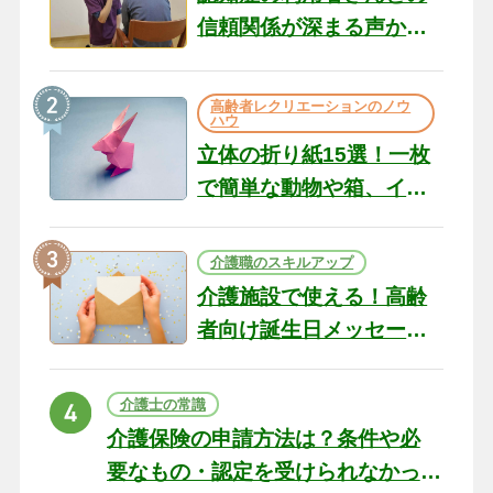
信頼関係が深まる声かけ
のコツ10選｜認知症ケア
の現場から（22）
高齢者レクリエーションのノウ
ハウ
立体の折り紙15選！一枚
で簡単な動物や箱、イン
テリアになる作品まで
介護職のスキルアップ
介護施設で使える！高齢
者向け誕生日メッセージ
の例文と書き方のポイン
ト
介護士の常識
介護保険の申請方法は？条件や必
要なもの・認定を受けられなかっ