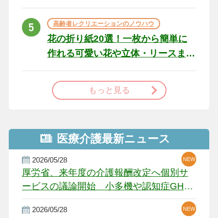
た場合の対処法
高齢者レクリエーションのノウハウ
花の折り紙20選！一枚から簡単に
作れる可愛い花や立体・リースま
で
もっと見る
医療介護最新ニュース
2026/05/28
NEW
NEW
NEW
厚労省、来年度の介護報酬改定へ個別サ
ービスの議論開始 小多機や認知症GH、
厳しい経営環境に危機感
2026/05/28
NEW
NEW