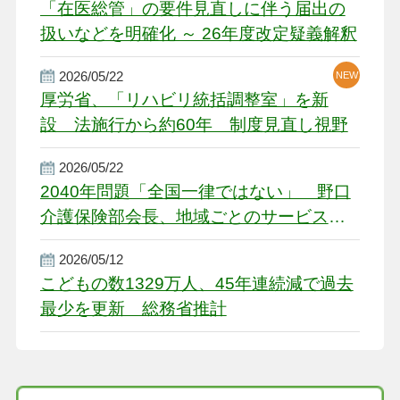
「在医総管」の要件見直しに伴う届出の
扱いなどを明確化 ～ 26年度改定疑義解釈
2026/05/22
NEW
厚労省、「リハビリ統括調整室」を新
設 法施行から約60年 制度見直し視野
2026/05/22
2040年問題「全国一律ではない」 野口
介護保険部会長、地域ごとのサービス基
盤整備を促す
2026/05/12
こどもの数1329万人、45年連続減で過去
最少を更新 総務省推計