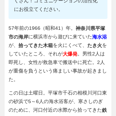
くさん！コミュニケーションの活性化
にお役立てください。
57年前の1966（昭和41）年。
神奈川県平塚
に横浜市から遊びに来ていた
市の海岸
海水浴
が、
を火にくべて、
を
拾ってきた木箱
たき火
していたところ、それが
。男性2人は
大爆発
即死し、女性が救急車で搬送中に死亡。2人
が重傷を負うという痛ましい事故が起きまし
た。
この日は土曜日。平塚市千石の相模川河口東
の砂浜で5～6人の海水浴客が、寒さしのぎ
のために、河口付近の水際から拾ってきた
鉄