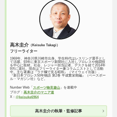
高木圭介
（Keisuke Takagi）
フリーライター
1969年、神奈川県川崎市出身。学生時代はレスリング選手とし
て活躍。93年に東京スポーツ新聞社に入社しプロレスや格闘技
を中心に取材。社会、レジャー担当記者、デスクを経て2014年
9月に退社。現在はフリーライター兼コラムニストとして活動
中。主な著書は『ラテ欄で見る昭和』（マイウェイ出版）、
『新日本プロレス50年物語 第2巻 平成繁栄期編』（ベースボー
ル・マガジン社）など。
Number Web「
」を連載中
スポーツ物見遊山
ブログ：
高木圭介のマニア道
X：
@keisuke6964
高木圭介の執筆・監修記事