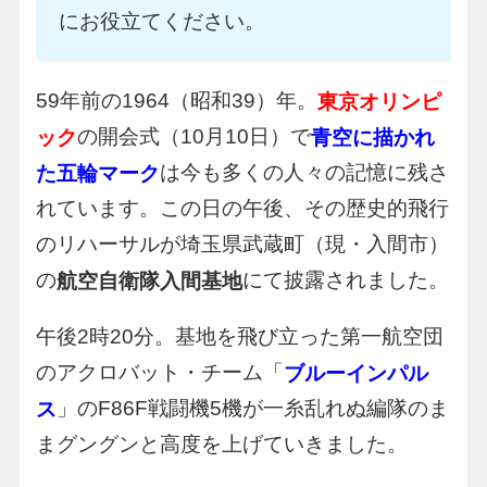
にお役立てください。
59年前の1964（昭和39）年。
東京オリンピ
の開会式（10月10日）で
ック
青空に描かれ
は今も多くの人々の記憶に残さ
た五輪マーク
れています。この日の午後、その歴史的飛行
のリハーサルが埼玉県武蔵町（現・入間市）
の
にて披露されました。
航空自衛隊入間基地
午後2時20分。基地を飛び立った第一航空団
のアクロバット・チーム「
ブルーインパル
」のF86F戦闘機5機が一糸乱れぬ編隊のま
ス
まグングンと高度を上げていきました。