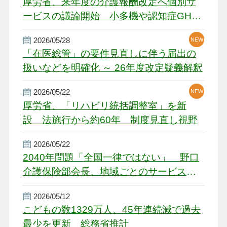
厚労省、来年度の介護報酬改定へ個別サ
ービスの議論開始 小多機や認知症GH、
厳しい経営環境に危機感
2026/05/28
NEW
NEW
「在医総管」の要件見直しに伴う届出の
扱いなどを明確化 ～ 26年度改定疑義解釈
2026/05/22
NEW
厚労省、「リハビリ統括調整室」を新
設 法施行から約60年 制度見直し視野
2026/05/22
2040年問題「全国一律ではない」 野口
介護保険部会長、地域ごとのサービス基
盤整備を促す
2026/05/12
こどもの数1329万人、45年連続減で過去
最少を更新 総務省推計