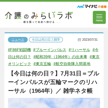
今日は何の日？雑学
ニュース
2023/07/31
#F86F戦闘機
#ブルーインパルス
#リハーサル
#今
日は何の日？
#昭和39年（1964年）の出来事
#東京
オリンピック
#東京五輪
#航空自衛隊入間基地
【今日は何の日？】7月31日＝ブル
ーインパルスが五輪マークのリハ
ーサル（1964年）／ 雑学ネタ帳