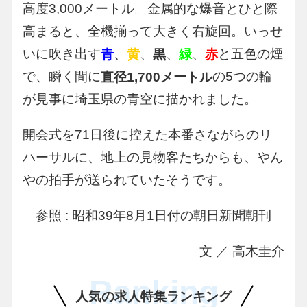
高度3,000メートル。金属的な爆音とひと際
高まると、全機揃って大きく右旋回。いっせ
いに吹き出す
、
、
、
、
と五色の煙
青
黄
黒
緑
赤
で、瞬く間に
の5つの輪
直径1,700メートル
が見事に埼玉県の青空に描かれました。
開会式を71日後に控えた本番さながらのリ
ハーサルに、地上の見物客たちからも、やん
やの拍手が送られていたそうです。
参照 : 昭和39年8月1日付の朝日新聞朝刊
文 ／ 高木圭介
Ranking
人気の求人特集ランキング