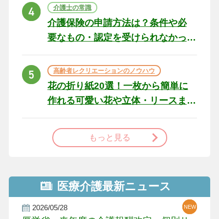
ト
介護士の常識
介護保険の申請方法は？条件や必
要なもの・認定を受けられなかっ
た場合の対処法
高齢者レクリエーションのノウハウ
花の折り紙20選！一枚から簡単に
作れる可愛い花や立体・リースま
で
もっと見る
医療介護最新ニュース
2026/05/28
NEW
NEW
NEW