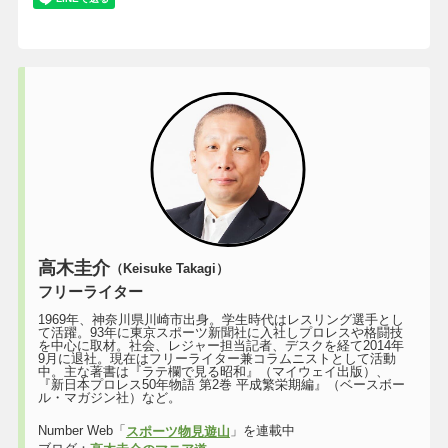
高木圭介
（Keisuke Takagi）
フリーライター
1969年、神奈川県川崎市出身。学生時代はレスリング選手とし
て活躍。93年に東京スポーツ新聞社に入社しプロレスや格闘技
を中心に取材。社会、レジャー担当記者、デスクを経て2014年
9月に退社。現在はフリーライター兼コラムニストとして活動
中。主な著書は『ラテ欄で見る昭和』（マイウェイ出版）、
『新日本プロレス50年物語 第2巻 平成繁栄期編』（ベースボー
ル・マガジン社）など。
Number Web「
」を連載中
スポーツ物見遊山