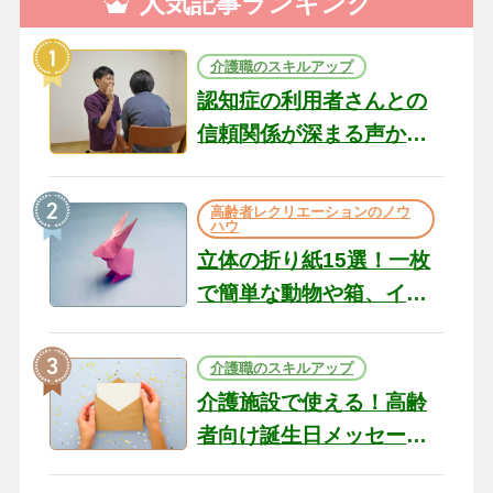
人気記事ランキング
介護職のスキルアップ
認知症の利用者さんとの
信頼関係が深まる声かけ
のコツ10選｜認知症ケア
の現場から（22）
高齢者レクリエーションのノウ
ハウ
立体の折り紙15選！一枚
で簡単な動物や箱、イン
テリアになる作品まで
介護職のスキルアップ
介護施設で使える！高齢
者向け誕生日メッセージ
の例文と書き方のポイン