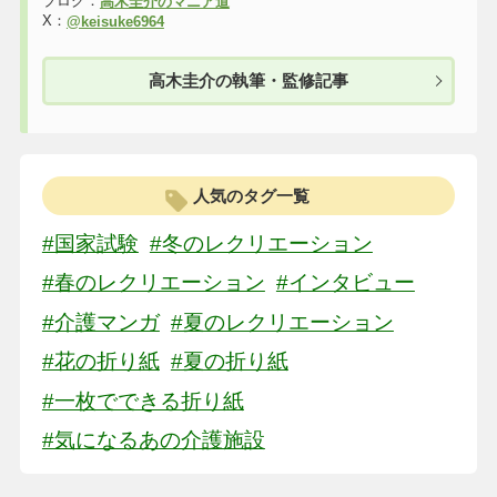
ブログ：
高木圭介のマニア道
X：
@keisuke6964
高木圭介の執筆・監修記事
人気のタグ一覧
#国家試験
#冬のレクリエーション
#春のレクリエーション
#インタビュー
#介護マンガ
#夏のレクリエーション
#花の折り紙
#夏の折り紙
#一枚でできる折り紙
#気になるあの介護施設