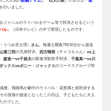
たちに大人気の
と『
』の主人公・
鉄腕アトム
巨人の星
星
を行いました。
るジャンルのライバルをゲーム等で対決させるという
』（日本テレビ）の中で実現したものです。
バル
・うつみ宮土理）
。毎週土曜夜7時30分から放送
さん
の兄弟対決、
（チャコちゃん）
若山富三郎
四方晴美
vs上
、
の新進演歌歌手対決、
森進一vs千昌夫
千葉真一vs川
のコーラスグループ対
ダックスvsボニー・ジャックス
完成後、飛雄馬が劇中のライバル・花形満と初対決する
その直後の放送となったこの日は、子どもたちに大人
たのでした。