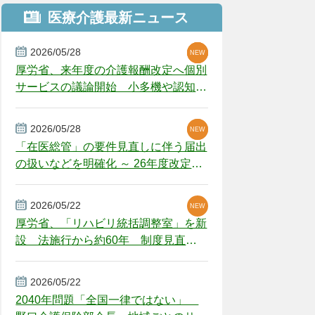
医療介護最新ニュース
2026/05/28
NEW
NEW
NEW
厚労省、来年度の介護報酬改定へ個別
サービスの議論開始 小多機や認知症
GH、厳しい経営環境に危機感
2026/05/28
NEW
NEW
「在医総管」の要件見直しに伴う届出
の扱いなどを明確化 ～ 26年度改定疑
義解釈
2026/05/22
NEW
厚労省、「リハビリ統括調整室」を新
設 法施行から約60年 制度見直し
視野
2026/05/22
2040年問題「全国一律ではない」