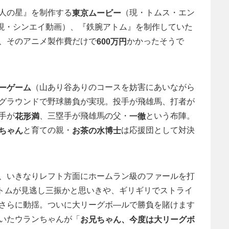
人の星』を制作する
（現・トムス・エン
東京ムービー
現・シンエイ動画）、『鉄腕アトム』を制作していた
、そのアニメ製作費だけで
かかったそうで
600万円
（山あり谷ありのコースを妨害にあいながら
ーゲーム
グラウンドで野球勝負が実現。投手が飛雄馬、打者が
手が
、三塁手が飛雄馬の父・
という布陣。
花形満
一徹
と育ての親・
は応援団として対決
ちゃん
お茶の水博士
、いきなりレフト方面にホームラン級のファールを打
アトムが見逃し三振かと思いきや、ギリギリでストライ
さらに動揺。ついに大リーグボ―ルで勝負を賭けます
いたウランちゃんが「
お兄ちゃん、今度は大リーグボ