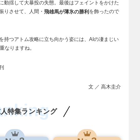
に動揺して大暴投の失態。最後はフェイントをかけた
振りさせて、人間・
を飾ったので
飛雄馬が薄氷の勝利
を持つアトム攻略に立ち向かう姿には、AIの凄まじい
が重なりますね。
刊
文 ／ 高木圭介
anking
求人特集ランキング