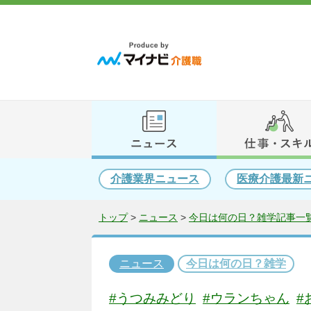
介護業界ニュース
医療介護最新
トップ
>
ニュース
>
今日は何の日？雑学記事一覧
ニュース
今日は何の日？雑学
#うつみみどり
#ウランちゃん
#