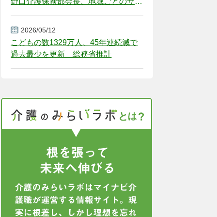
野口介護保険部会長、地域ごとのサー
ビス基盤整備を促す
2026/05/12
こどもの数1329万人、45年連続減で
過去最少を更新 総務省推計