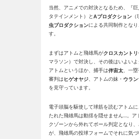
当然、アニメでの対決となるため、『巨
タテインメント）と
（
Aプロダクション
による共同制作となり
虫プロダクション
す。
まずはアトムと飛雄馬が
クロスカントリ
マラソン）で対決し、その後はいよいよ
アトムというほか、捕手は
、一塁
伴宙太
審判は
、アトムの妹・
ヒゲオヤジ
ウラン
を見守っています。
電子頭脳を駆使して球筋を読むアトムに
たれた飛雄馬は動揺を隠せません...。
クゾーンから外れてボール判定となり、
が、飛雄馬の投球フォームでそれに気づ