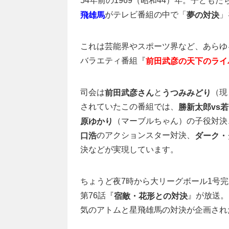
54年前の1969（昭和44）年。子ども
がテレビ番組の中で「
」
飛雄馬
夢の対決
これは芸能界やスポーツ界など、あらゆ
バラエティ番組『
前田武彦の天下のライ
司会は
と
（現
前田武彦さん
うつみみどり
されていたこの番組では、
勝新太郎vs
（マーブルちゃん）の子役対決
原ゆかり
のアクションスター対決、
口浩
ダーク・
決などが実現しています。
ちょうど夜7時から大リーグボール1号
第76話『
』が放送。
宿敵・花形との対決
気のアトムと星飛雄馬の対決が企画され