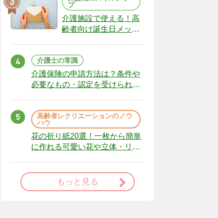
プ
介護施設で使える！高
齢者向け誕生日メッセ
ージの例文と書き方の
ポイント
介護士の常識
介護保険の申請方法は？条件や
必要なもの・認定を受けられな
かった場合の対処法
高齢者レクリエーションのノウ
ハウ
花の折り紙20選！一枚から簡単
に作れる可愛い花や立体・リー
スまで
もっと見る