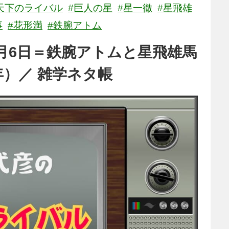
天下のライバル
#巨人の星
#星一徹
#星飛雄
事
#花形満
#鉄腕アトム
月6日＝鉄腕アトムと星飛雄馬
年）／ 雑学ネタ帳