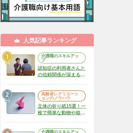
人気記事ランキング
介護職のスキルアッ
プ
認知症の利用者さんと
の信頼関係が深まる声
かけのコツ10選｜認知
症ケアの現場から
高齢者レクリエーシ
（22）
ョンのノウハウ
立体の折り紙15選！一
枚で簡単な動物や箱、
インテリアになる作品
まで
介護職のスキルアッ