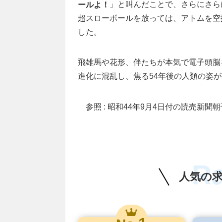
」と叫んだことで、さらにさら
ールよ！
超スローボールを放っては、アトムを空
した。
飛雄馬や花形、伴たちが本気で電子頭脳
進化に混乱し、焦る54年後の人類の姿
参照 : 昭和44年9月4日付の読売新聞朝
R
人気の