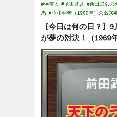
#伴宙太
#前田武彦
#前田武彦の
馬
#昭和44年（1969年）の出来
【今日は何の日？】9
が夢の対決！（1969