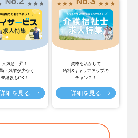
2
3
No.
No.
★
★ ★ ★
★ ★ ★
★ ★ ★
人気急上昇！
資格を活かして
勤・残業が少なく
給料&キャリアアップの
未経験もOK！
チャンス！
詳細を見る
詳細を見る