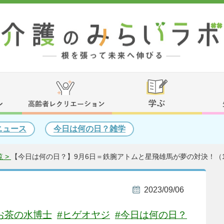
ニュース
今日は何の日？雑学
 >
【今日は何の日？】9月6日＝鉄腕アトムと星飛雄馬が夢の対決！（1
2023/09/06
お茶の水博士
#ヒゲオヤジ
#今日は何の日？