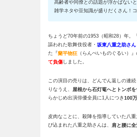
高齢者や同僚との話題が浮かばない
雑学ネタや豆知識が盛りだくさん！
ちょうど70年前の1953（昭和28）年。
謳われた歌舞伎役者・
坂東八重之助さん
た『
（らんぺいものぐるい）』
蘭平物狂
しました。
て負傷
この演目の売りは、どんでん返しの連続
りなうえ、
屋根から石灯篭へとトンボを
らかじめ出演俳優全員に1人につき
10
皮肉なことに、殺陣を指導していた八重
び込まれた八重之助さんは、
肩と腰に全