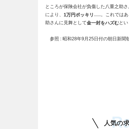
ところが保険会社が負傷した八重之助さ
により、
......。こ
1万円ポッキリ
助さんに見舞として
とい
金一封をハズむ
参照 : 昭和28年9月25日付の朝日新聞
R
人気の