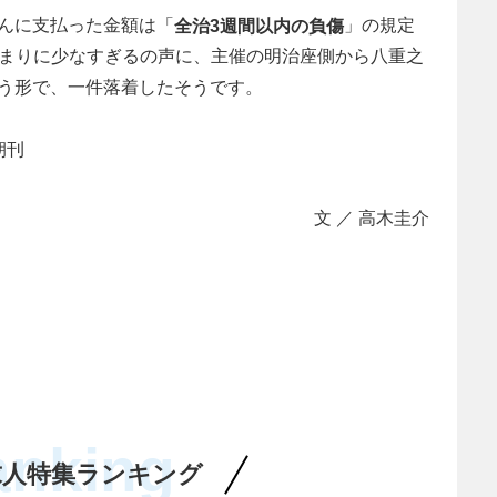
んに支払った金額は「
」の規定
全治3週間以内の負傷
れではあまりに少なすぎるの声に、主催の明治座側から八重之
う形で、一件落着したそうです。
朝刊
文 ／ 高木圭介
anking
求人特集ランキング