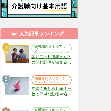
人気記事ランキング
介護職のスキルアッ
プ
認知症の利用者さんと
の信頼関係が深まる声
かけのコツ10選｜認知
症ケアの現場から
高齢者レクリエーシ
（22）
ョンのノウハウ
立体の折り紙15選！一
枚で簡単な動物や箱、
インテリアになる作品
まで
介護職のスキルアッ