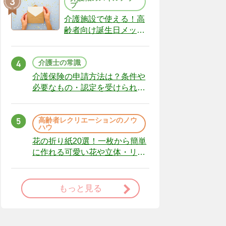
プ
介護施設で使える！高
齢者向け誕生日メッセ
ージの例文と書き方の
ポイント
介護士の常識
介護保険の申請方法は？条件や
必要なもの・認定を受けられな
かった場合の対処法
高齢者レクリエーションのノウ
ハウ
花の折り紙20選！一枚から簡単
に作れる可愛い花や立体・リー
スまで
もっと見る