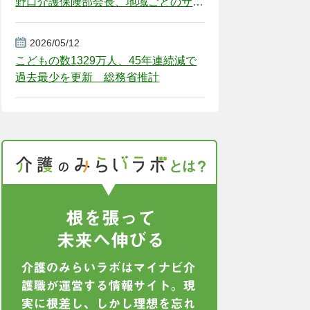
野口介護保険部会長、地域ごとのサー
ビス基盤整備を促す
2026/05/12
こどもの数1329万人、45年連続減で
過去最少を更新 総務省推計