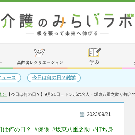
ニュース
今日は何の日？雑学
 >
【今日は何の日？】9月21日＝トンボの名人・坂東八重之助が舞台で
2023/09/21
日は何の日？
#保険
#坂東八重之助
#打ち身