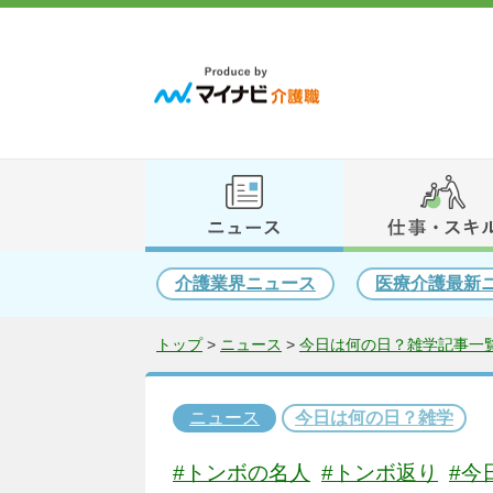
介護業界ニュース
医療介護最新
トップ
>
ニュース
>
今日は何の日？雑学記事一覧
ニュース
今日は何の日？雑学
#トンボの名人
#トンボ返り
#今