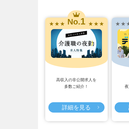
1
No.
★ ★ ★
★ ★ ★
★ ★ 
高収入の非公開求人を
多数ご紹介！
夜
詳細を見る