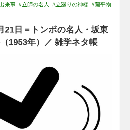
の出来事
#立師の名人
#立廻りの神様
#蘭平物
月21日＝トンボの名人・坂東
1953年）／ 雑学ネタ帳