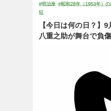
#明治座
#昭和28年（1953年）
狂
【今日は何の日？】9
八重之助が舞台で負傷（