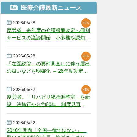
医療介護最新ニュース
2026/05/28
NEW
NEW
NEW
厚労省、来年度の介護報酬改定へ個別
サービスの議論開始 小多機や認知症
GH、厳しい経営環境に危機感
2026/05/28
NEW
NEW
「在医総管」の要件見直しに伴う届出
の扱いなどを明確化 ～ 26年度改定疑
義解釈
2026/05/22
NEW
厚労省、「リハビリ統括調整室」を新
設 法施行から約60年 制度見直し
視野
2026/05/22
2040年問題「全国一律ではない」