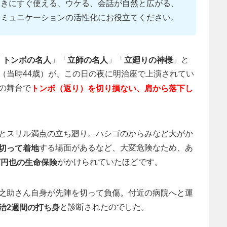
ときにすぐ使える、ウケる、会話が自然と広がる、
コミュニケーションの活性化にお役立てください。
「
」「
」「
」と
トンボの名人
立師の名人
立廻りの神様
（当時44歳）が、この日の夜に明治座で上演されてい
の舞台で
トンボ（返り）を切り損ない、肩から落下し
とスリル満点の立ち廻り。ハシゴのからみなど大がか
する場面があるなど、大変危険なため、あ
切って着地
がかけられていたほどです。
0万円也の生命保険
之助さん自身が先陣を切って負傷。付近の病院へと運
と診断されたのでした。
治2週間の打ち身