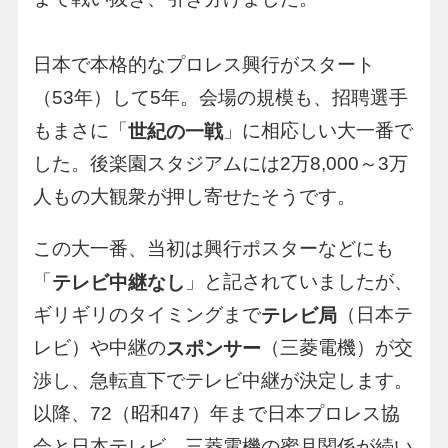
日本で本格的なプロレス興行がスタート
（53年）して5年。会場の規模も、招聘選手
もまさに「
」に相応しい大一番で
世紀の一戦
した。後楽園スタジアムには2万8,000～3万
人もの大観衆が押し寄せたそうです。
この大一番、当初は興行ポスターなどにも
「
」と記されていましたが、
テレビ中継なし
ギリギリのタイミングまで
（日本テ
テレビ局
レビ）や中継の
（三菱電機）が交
スポンサー
渉し、急転直下でテレビ中継が決定します。
以降、72（昭和47）年まで日本プロレス協
会と日本テレビ、三菱電機の蜜月関係が続い