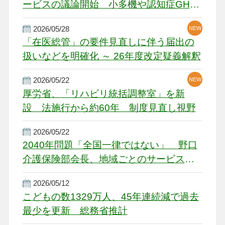
ービスの議論開始 小多機や認知症GH、
厳しい経営環境に危機感
2026/05/28
NEW
NEW
「在医総管」の要件見直しに伴う届出の
扱いなどを明確化 ～ 26年度改定疑義解釈
2026/05/22
NEW
厚労省、「リハビリ統括調整室」を新
設 法施行から約60年 制度見直し視野
2026/05/22
2040年問題「全国一律ではない」 野口
介護保険部会長、地域ごとのサービス基
盤整備を促す
2026/05/12
こどもの数1329万人、45年連続減で過去
最少を更新 総務省推計