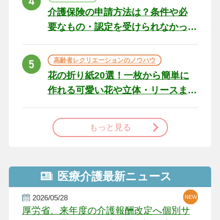
介護保険の申請方法は？条件や必
要なもの・認定を受けられなかっ
た場合の対処法
高齢者レクリエーションのノウハウ
花の折り紙20選！一枚から簡単に
作れる可愛い花や立体・リースま
で
もっと見る
医療介護最新ニュース
2026/05/28
NEW
NEW
NEW
厚労省、来年度の介護報酬改定へ個別サ