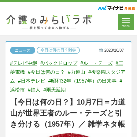
今日は何の日？雑学
ニュース
2023/10/07
#テレビ中継
#バックドロップ
#ルー・テーズ
#三
菱電機
#今日は何の日？
#力道山
#後楽園スタジア
ム
#日本テレビ
#昭和32年（1957年）の出来事
#
浜松市
#鉄人
#雨天延期
【今日は何の日？】10月7日＝力道
山が世界王者のルー・テーズと引
き分ける（1957年）／ 雑学ネタ帳