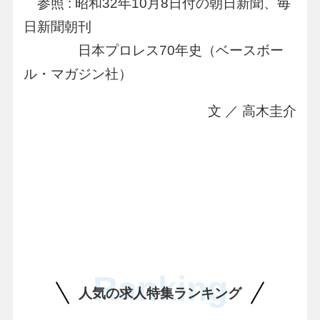
参照 : 昭和32年10月8日付の朝日新聞、毎
日新聞朝刊
日本プロレス70年史（ベースボー
ル・マガジン社）
文 ／ 高木圭介
Ranking
人気の求人特集ランキング