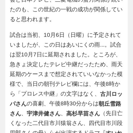
たのも、この世紀の一戦の成功が関係してい
ると思われます。
試合は当初、10月6日（日曜）に予定されて
いましたが、この日はあいにくの雨...。試合
は翌10月7日に延期されました。ところが、
急きょ決定したテレビ中継だったため、雨天
延期のケースまで想定されていいなかった模
様で、当日の朝刊テレビ欄には、午後8時か
ら「プロレス中継」の文字はなく、
古川ロッ
の喜劇、午後8時30分からは
パさん
朝丘雪路
、
、
（先日亡
さん
宇津井健さん
高杉早苗さん
くなった二代目市川猿翁さん、四代目市川段
四郎さんの母）らが出演するドラマ『