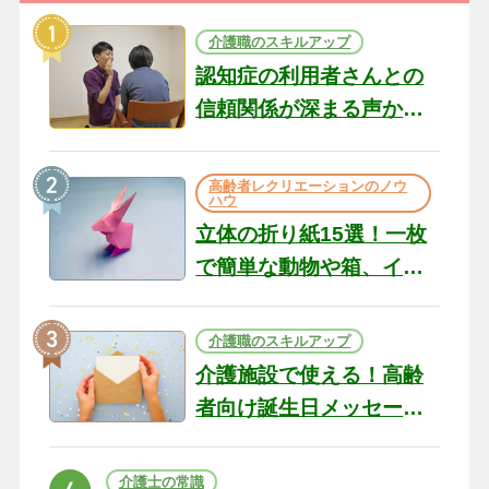
介護職のスキルアップ
認知症の利用者さんとの
信頼関係が深まる声かけ
のコツ10選｜認知症ケア
の現場から（22）
高齢者レクリエーションのノウ
ハウ
立体の折り紙15選！一枚
で簡単な動物や箱、イン
テリアになる作品まで
介護職のスキルアップ
介護施設で使える！高齢
者向け誕生日メッセージ
の例文と書き方のポイン
ト
介護士の常識