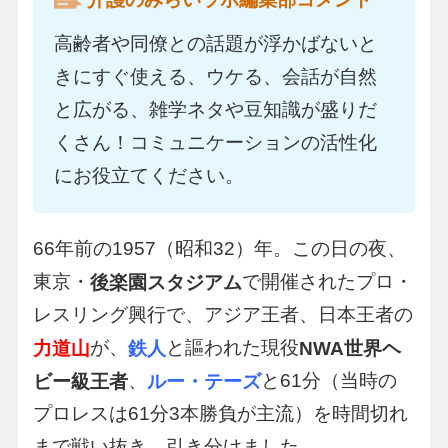
高齢者や同僚との話題が浮かばないと
きにすぐ使える、ウケる、会話が自然
と広がる、雑学ネタや豆知識が盛りだ
くさん！コミュニケーションの活性化
にお役立てください。
66年前の1957（昭和32）年。この日の夜、
東京・
で開催されたプロ・
後楽園スタジアム
レスリング興行で、アジア王者、日本王者の
が、
と謳われた現役
力道山
鉄人
NWA世界ヘ
、
と61分（当時の
ビー級王者
ルー・テーズ
プロレスは61分3本勝負が主流）を時間切れ
まで戦い抜き、引き分けました。