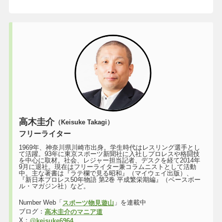
高木圭介
（Keisuke Takagi）
フリーライター
1969年、神奈川県川崎市出身。学生時代はレスリング選手とし
て活躍。93年に東京スポーツ新聞社に入社しプロレスや格闘技
を中心に取材。社会、レジャー担当記者、デスクを経て2014年
9月に退社。現在はフリーライター兼コラムニストとして活動
中。主な著書は『ラテ欄で見る昭和』（マイウェイ出版）、
『新日本プロレス50年物語 第2巻 平成繁栄期編』（ベースボー
ル・マガジン社）など。
Number Web「
」を連載中
スポーツ物見遊山
ブログ：
高木圭介のマニア道
X：
@keisuke6964