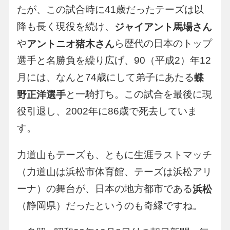
たが、この試合時に41歳だったテーズは以
降も長く現役を続け、
ジャイアント馬場さん
や
ら歴代の日本のトップ
アントニオ猪木さん
選手と名勝負を繰り広げ、90（平成2）年12
月には、なんと74歳にして弟子にあたる
蝶
と一騎打ち。この試合を最後に現
野正洋選手
役引退し、2002年に86歳で死去していま
す。
力道山もテーズも、ともに生涯ラストマッチ
（力道山は浜松市体育館、テーズは浜松アリ
ーナ）の舞台が、日本の地方都市である
浜松
（静岡県）だったというのも奇縁ですね。