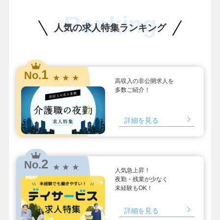
Ranking
人気の求人特集ランキング
1
No.
★ ★ ★
高収入の非公開求人を
多数ご紹介！
詳細を見る
2
No.
★ ★ ★
人気急上昇！
夜勤・残業が少なく
未経験もOK！
詳細を見る