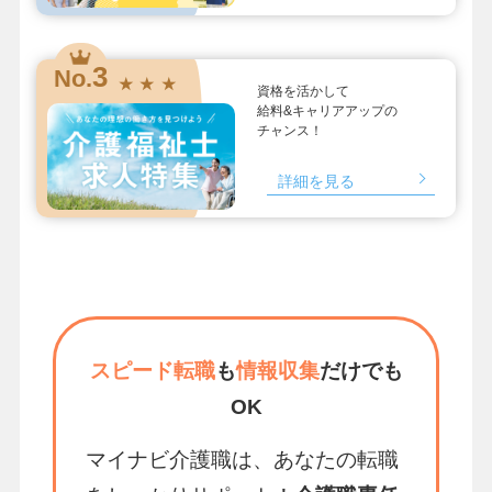
3
No.
★ ★ ★
資格を活かして
給料&キャリアアップの
チャンス！
詳細を見る
スピード転職
も
情報収集
だけでも
OK
マイナビ介護職は、あなたの転職