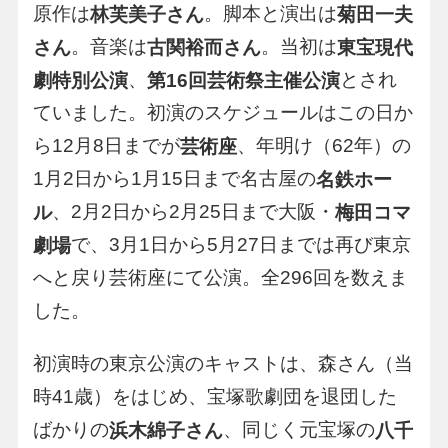
原作は
。脚本と演出は
林芙美子さん
菊田一夫
。音楽は
。当初は
さん
古関裕而さん
東宝現代
、
とされ
劇特別公演
第16回芸術祭主催公演
ていました。初演のスケジュールはこの日か
ら12月8日までが
、年明け（62年）の
芸術座
1月2日から1月15日まで名古屋の
名鉄ホー
、2月2日から2月25日まで大阪・
ル
梅田コマ
で、3月1日から5月27日までは再び東京
劇場
へと戻り芸術座にて公演。全296回を数えま
した。
初演時の東京公演のキャストは、森さん（当
時41歳）をはじめ、宝塚歌劇団を退団した
ばかりの
、同じく元宝塚の
浜木綿子さん
八千