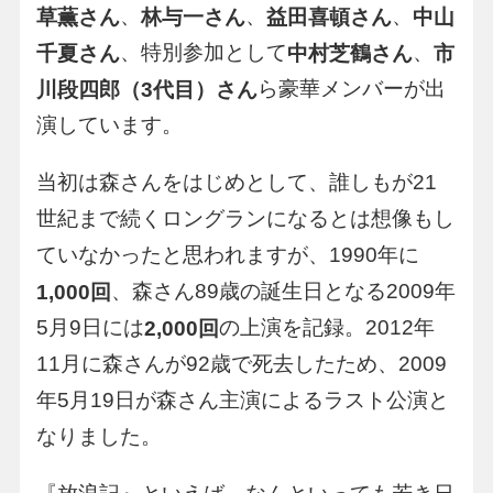
、
、
、
草薫さん
林与一さん
益田喜頓さん
中山
、特別参加として
、
千夏さん
中村芝鶴さん
市
ら豪華メンバーが出
川段四郎（3代目）さん
演しています。
当初は森さんをはじめとして、誰しもが21
世紀まで続くロングランになるとは想像もし
ていなかったと思われますが、1990年に
、森さん89歳の誕生日となる2009年
1,000回
5月9日には
の上演を記録。2012年
2,000回
11月に森さんが92歳で死去したため、2009
年5月19日が森さん主演によるラスト公演と
なりました。