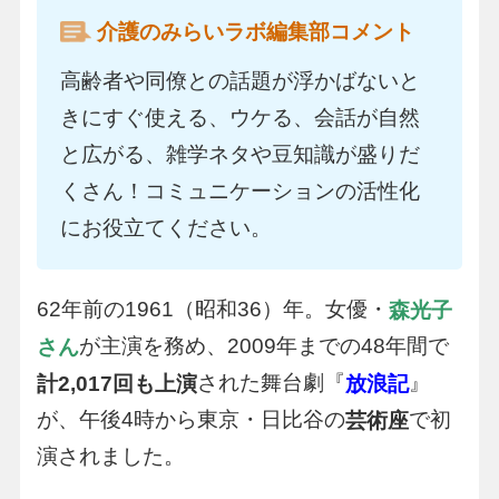
介護のみらいラボ編集部コメント
高齢者や同僚との話題が浮かばないと
きにすぐ使える、ウケる、会話が自然
と広がる、雑学ネタや豆知識が盛りだ
くさん！コミュニケーションの活性化
にお役立てください。
62年前の1961（昭和36）年。女優・
森光子
が主演を務め、2009年までの48年間で
さん
された舞台劇『
』
計2,017回も上演
放浪記
が、午後4時から東京・日比谷の
で初
芸術座
演されました。