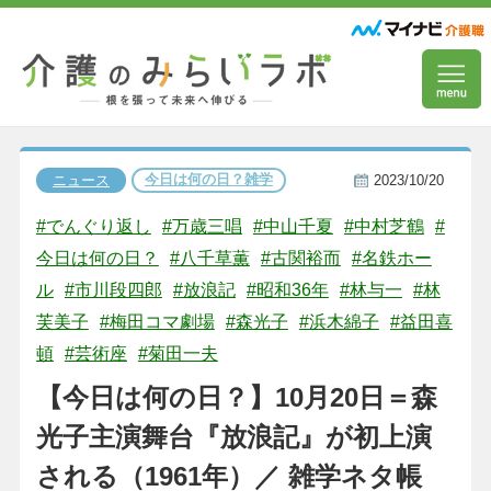
今日は何の日？雑学
ニュース
2023/10/20
#でんぐり返し
#万歳三唱
#中山千夏
#中村芝鶴
#
今日は何の日？
#八千草薫
#古関裕而
#名鉄ホー
ル
#市川段四郎
#放浪記
#昭和36年
#林与一
#林
芙美子
#梅田コマ劇場
#森光子
#浜木綿子
#益田喜
頓
#芸術座
#菊田一夫
【今日は何の日？】10月20日＝森
光子主演舞台『放浪記』が初上演
される（1961年）／ 雑学ネタ帳