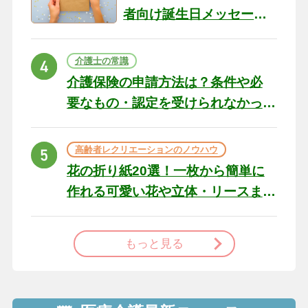
者向け誕生日メッセージ
の例文と書き方のポイン
ト
介護士の常識
介護保険の申請方法は？条件や必
要なもの・認定を受けられなかっ
た場合の対処法
高齢者レクリエーションのノウハウ
花の折り紙20選！一枚から簡単に
作れる可愛い花や立体・リースま
で
もっと見る