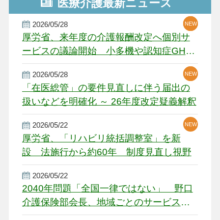
医療介護最新ニュース
2026/05/28
NEW
NEW
NEW
厚労省、来年度の介護報酬改定へ個別サ
ービスの議論開始 小多機や認知症GH、
厳しい経営環境に危機感
2026/05/28
NEW
NEW
「在医総管」の要件見直しに伴う届出の
扱いなどを明確化 ～ 26年度改定疑義解釈
2026/05/22
NEW
厚労省、「リハビリ統括調整室」を新
設 法施行から約60年 制度見直し視野
2026/05/22
2040年問題「全国一律ではない」 野口
介護保険部会長、地域ごとのサービス基
盤整備を促す