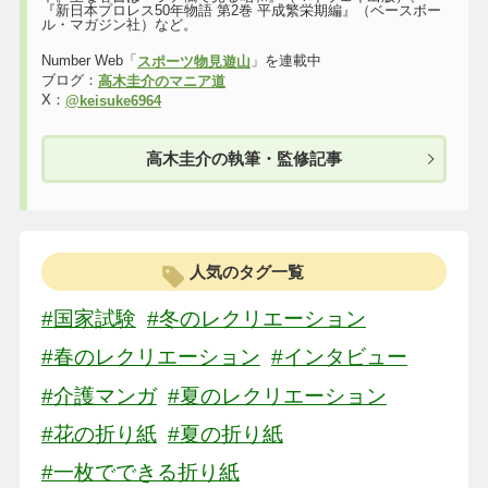
『新日本プロレス50年物語 第2巻 平成繁栄期編』（ベースボー
ル・マガジン社）など。
Number Web「
」を連載中
スポーツ物見遊山
ブログ：
高木圭介のマニア道
X：
@keisuke6964
高木圭介の執筆・監修記事
人気のタグ一覧
#国家試験
#冬のレクリエーション
#春のレクリエーション
#インタビュー
#介護マンガ
#夏のレクリエーション
#花の折り紙
#夏の折り紙
#一枚でできる折り紙