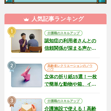
人気記事ランキング
介護職のスキルアップ
認知症の利用者さんとの
信頼関係が深まる声かけ
のコツ10選｜認知症ケア
の現場から（22）
高齢者レクリエーションのノウ
ハウ
立体の折り紙15選！一枚
で簡単な動物や箱、イン
テリアになる作品まで
介護職のスキルアップ
介護施設で使える！高齢