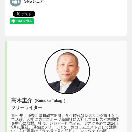
SNSシェア
高木圭介
（Keisuke Takagi）
フリーライター
1969年、神奈川県川崎市出身。学生時代はレスリング選手とし
て活躍。93年に東京スポーツ新聞社に入社しプロレスや格闘技
を中心に取材。社会、レジャー担当記者、デスクを経て2014年
9月に退社。現在はフリーライター兼コラムニストとして活動
中。主な著書は『ラテ欄で見る昭和』（マイウェイ出版）、