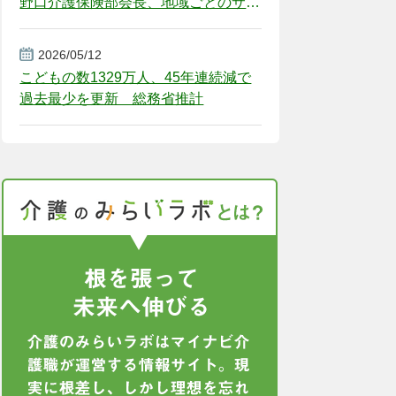
野口介護保険部会長、地域ごとのサー
ビス基盤整備を促す
2026/05/12
こどもの数1329万人、45年連続減で
過去最少を更新 総務省推計