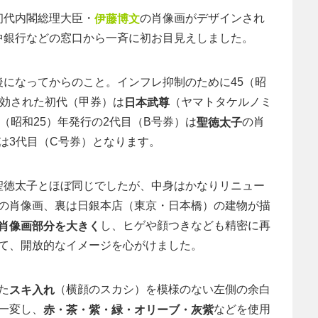
。初代内閣総理大臣・
の肖像画がデザインされ
伊藤博文
中銀行などの窓口から一斉に初お目見えしました。
戦後になってからのこと。インフレ抑制のために45（昭
失効された初代（甲券）は
（ヤマトタケルノミ
日本武尊
（昭和25）年発行の2代目（B号券）は
の肖
聖徳太子
は3代目（C号券）となります。
の聖徳太子とほぼ同じでしたが、中身はかなりリニュー
の肖像画、裏は日銀本店（東京・日本橋）の建物が描
し、ヒゲや顔つきなども精密に再
肖像画部分を大きく
て、開放的なイメージを心がけました。
た
（横顔のスカシ）を模様のない左側の余白
スキ入れ
一変し、
などを使用
赤・茶・紫・緑・オリーブ・灰紫