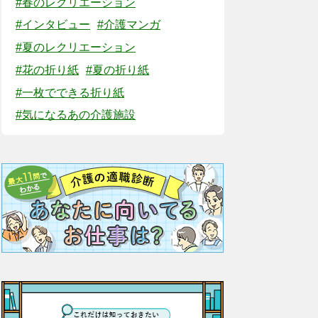
#春のレクリエーション
#インタビュー
#介護マンガ
#夏のレクリエーション
#花の折り紙
#夏の折り紙
#一枚でできる折り紙
#気になるあの介護施設