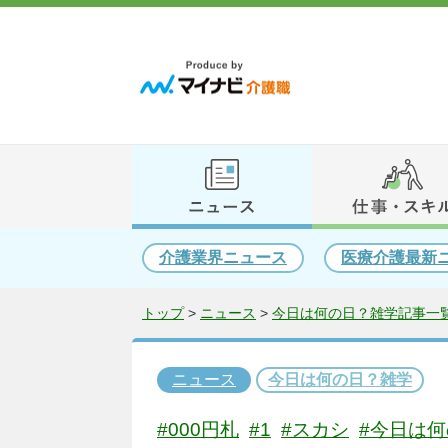
介護業界ニュース
医療介護最新
トップ
>
ニュース
>
今日は何の日？雑学記事一覧
ニュース
今日は何の日？雑学
#000円札
#1
#スカシ
#今日は