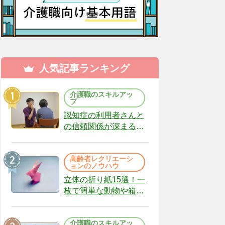
人気記事ランキング
介護職のスキルアッ
プ
認知症の利用者さんと
の信頼関係が深まる声
かけのコツ10選｜認知
症ケアの現場から
高齢者レクリエーシ
（22）
ョンのノウハウ
立体の折り紙15選！一
枚で簡単な動物や箱、
インテリアになる作品
まで
介護職のスキルアッ