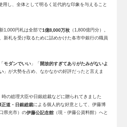
使用し、全体として明るく近代的な印象を与えること
1,000円札は全部で
（1,800億円分）。
1億8,000万枚
、新札を受け取るために詰めかけた各市中銀行の職員
「
」「
モダンでいい
開放的すぎてありがたみがないよ
」が大勢を占め、なかなかの好評だったと言えま
い
、時の総理大臣や日銀総裁などに贈られてきました
による個人的な好意として、伊藤博
際正道・日銀総裁
口県光市）の
（現・伊藤公資料館）へと
伊藤公記念館