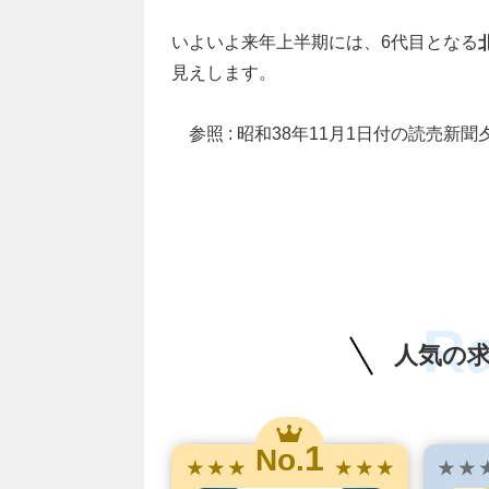
いよいよ来年上半期には、6代目となる
見えします。
参照 : 昭和38年11月1日付の読売新聞
R
人気の
1
No.
★ ★ ★
★ ★ ★
★ ★ 