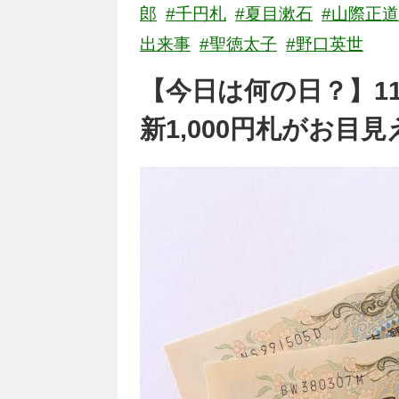
郎
#千円札
#夏目漱石
#山際正道
出来事
#聖徳太子
#野口英世
【今日は何の日？】1
新1,000円札がお目見