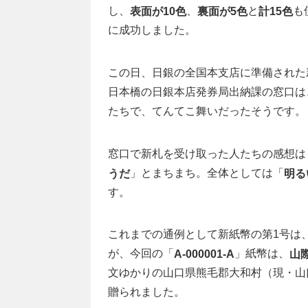
し、
、
と
も
表面が10色
裏面が5色
計15色
に成功しました。
この日、日銀の全国本支店に準備された新
日本橋の日銀本店発券局出納課の窓口は
たちで、てんてこ舞いだったそうです。
窓口で新札を受け取った人たちの感想は
」とまちまち。全体としては「
うだ
明る
す。
これまでの通例として新紙幣の第1号は
が、今回の「
」紙幣は、
A-000001-A
山
文ゆかりの山口県熊毛郡大和村（現・山
贈られました。