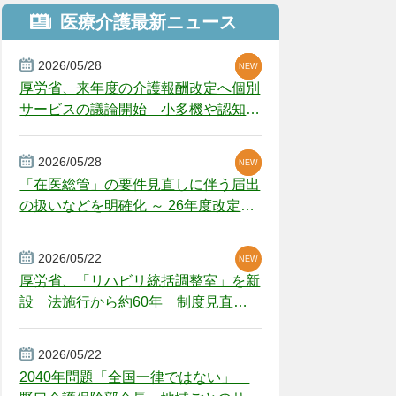
医療介護最新ニュース
2026/05/28
NEW
NEW
NEW
厚労省、来年度の介護報酬改定へ個別
サービスの議論開始 小多機や認知症
GH、厳しい経営環境に危機感
2026/05/28
NEW
NEW
「在医総管」の要件見直しに伴う届出
の扱いなどを明確化 ～ 26年度改定疑
義解釈
2026/05/22
NEW
厚労省、「リハビリ統括調整室」を新
設 法施行から約60年 制度見直し
視野
2026/05/22
2040年問題「全国一律ではない」