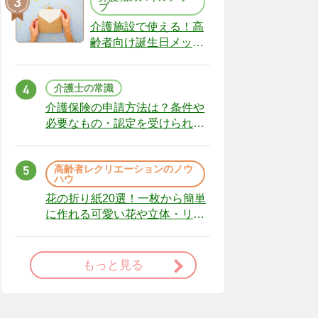
プ
介護施設で使える！高
齢者向け誕生日メッセ
ージの例文と書き方の
ポイント
介護士の常識
介護保険の申請方法は？条件や
必要なもの・認定を受けられな
かった場合の対処法
高齢者レクリエーションのノウ
ハウ
花の折り紙20選！一枚から簡単
に作れる可愛い花や立体・リー
スまで
もっと見る