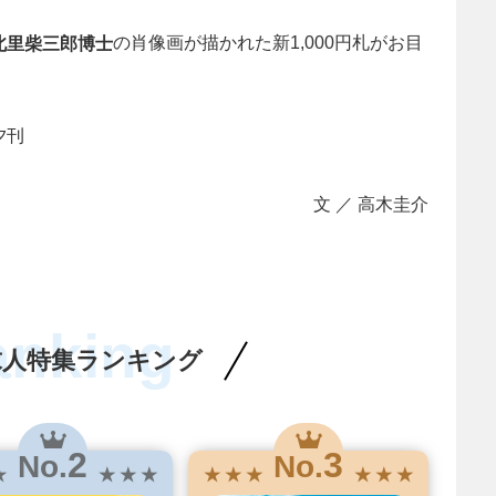
の肖像画が描かれた新1,000円札がお目
北里柴三郎博士
夕刊
文 ／ 高木圭介
anking
求人特集ランキング
2
3
No.
No.
★
★ ★ ★
★ ★ ★
★ ★ ★