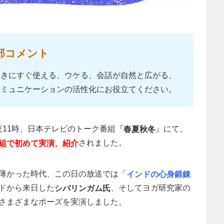
部コメント
ときにすぐ使える、ウケる、会話が自然と広がる、
コミュニケーションの活性化にお役立てください。
の夜11時、日本テレビのトーク番組『
』にて、
春夏秋冬
されました。
組で初めて実演、紹介
薄かった時代、この日の放送では「
インドの心身鍛錬
ドから来日した
、そしてヨガ研究家の
シバリンガム氏
さまざまなポーズを実演しました。