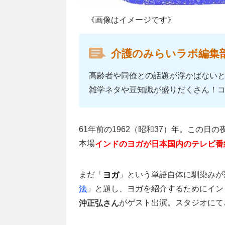
《画像はイメージです》
介護のみらいラボ編集
高齢者や同僚との話題が浮かばない
雑学ネタや豆知識が盛りだくさん！
61年前の1962（昭和37）年。この日
本場
インドのヨガが日本国内のテレビ番
まだ「
」という単語自体に馴染みが
ヨガ
」と題し、ヨガを紹介するためにイン
法
がゲスト出演。スタジオにて
沖正弘さん