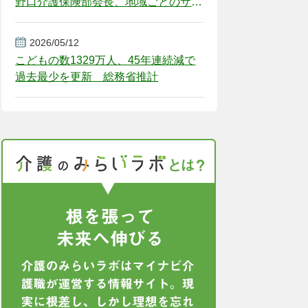
野口介護保険部会長、地域ごとのサー
ビス基盤整備を促す
2026/05/12
こどもの数1329万人、45年連続減で
過去最少を更新 総務省推計