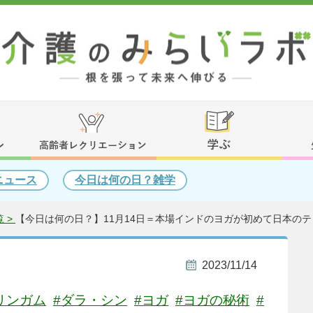
ニュース
今日は何の日？雑学
 >
【今日は何の日？】11月14日＝本場インドのヨガが初めて日本のテ
2023/11/14
リンガム
#ダラ・シン
#ヨガ
#ヨガの秘術
#