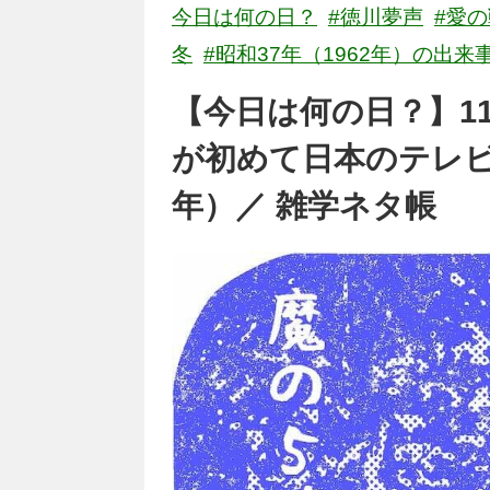
今日は何の日？
#徳川夢声
#愛
冬
#昭和37年（1962年）の出来
【今日は何の日？】1
が初めて日本のテレビ
年）／ 雑学ネタ帳