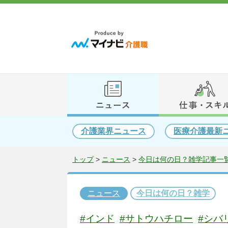
介護業界ニュース
医療介護最新
トップ
>
ニュース
>
今日は何の日？雑学記事一覧
ニュース
今日は何の日？雑学
#インド
#サトウハチロー
#シバ