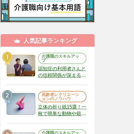
人気記事ランキング
介護職のスキルアッ
プ
認知症の利用者さんと
の信頼関係が深まる声
かけのコツ10選｜認知
症ケアの現場から
高齢者レクリエーシ
（22）
ョンのノウハウ
立体の折り紙15選！一
枚で簡単な動物や箱、
インテリアになる作品
まで
介護職のスキルアッ