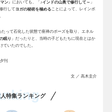
』においても、「
」
ーマン
♪インドの山奥で修行して～
修行して
ことによって、レインボ
ヨガの秘術を極める
。
わたって石化した状態で座禅のポーズを取り、エネル
」だったりと、当時の子どもたちに現在とはか
の眠り
けていたのでした。
聞夕刊
文 ／ 高木圭介
anking
求人特集ランキング