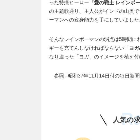
った特撮ヒーロー『
愛の戦士 レインボ
の主題歌通り、主人公がインドの山奥で
ーマンへの変身能力を手にしていました
そんなレインボーマンの弱点は5時間に
ギーを充てんしなければならない「
ヨガ
なり違った「ヨガ」のイメージを植え付
参照 : 昭和37年11月14日付の毎日新
R
人気の