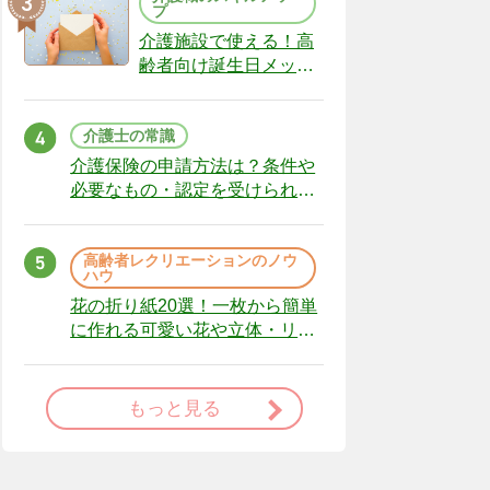
プ
介護施設で使える！高
齢者向け誕生日メッセ
ージの例文と書き方の
ポイント
介護士の常識
介護保険の申請方法は？条件や
必要なもの・認定を受けられな
かった場合の対処法
高齢者レクリエーションのノウ
ハウ
花の折り紙20選！一枚から簡単
に作れる可愛い花や立体・リー
スまで
もっと見る