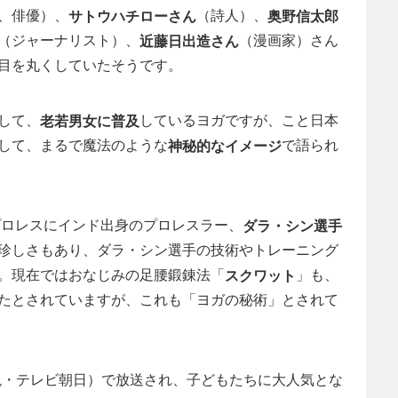
、俳優）、
（詩人）、
サトウハチローさん
奥野信太郎
（ジャーナリスト）、
（漫画家）さん
近藤日出造さん
目を丸くしていたそうです。
して、
しているヨガですが、こと日本
老若男女に普及
して、まるで魔法のような
で語られ
神秘的なイメージ
プロレスにインド出身のプロレスラー、
ダラ・シン選手
珍しさもあり、ダラ・シン選手の技術やトレーニング
。現在ではおなじみの足腰鍛錬法「
」も、
スクワット
たとされていますが、これも「ヨガの秘術」とされて
（現・テレビ朝日）で放送され、子どもたちに大人気とな