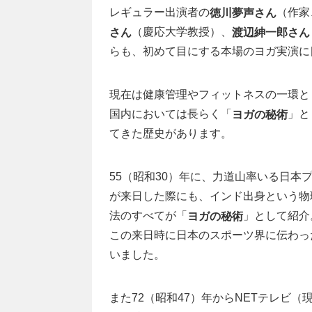
レギュラー出演者の
（作家
徳川夢声さん
（慶応大学教授）、
さん
渡辺紳一郎さん
らも、初めて目にする本場のヨガ実演に
現在は健康管理やフィットネスの一環と
国内においては長らく「
」と
ヨガの秘術
てきた歴史があります。
55（昭和30）年に、力道山率いる日本
が来日した際にも、インド出身という物
法のすべてが「
」として紹介
ヨガの秘術
この来日時に日本のスポーツ界に伝わっ
いました。
また72（昭和47）年からNETテレビ