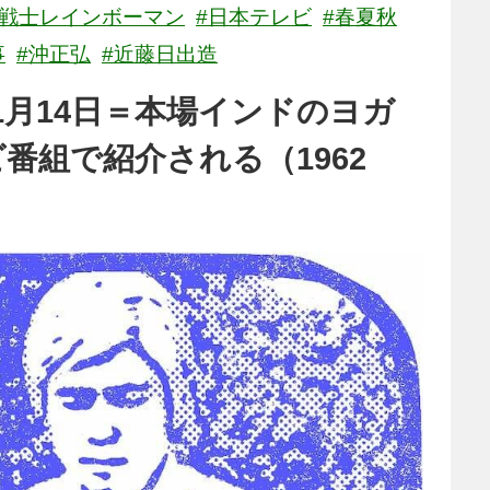
の戦士レインボーマン
#日本テレビ
#春夏秋
事
#沖正弘
#近藤日出造
1月14日＝本場インドのヨガ
番組で紹介される（1962