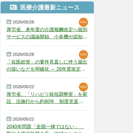
医療介護最新ニュース
2026/05/28
NEW
NEW
NEW
厚労省、来年度の介護報酬改定へ個別
サービスの議論開始 小多機や認知症
GH、厳しい経営環境に危機感
2026/05/28
NEW
NEW
「在医総管」の要件見直しに伴う届出
の扱いなどを明確化 ～ 26年度改定疑
義解釈
2026/05/22
NEW
厚労省、「リハビリ統括調整室」を新
設 法施行から約60年 制度見直し
視野
2026/05/22
2040年問題「全国一律ではない」