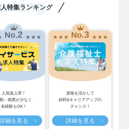
anking
求人特集ランキング
2
3
No.
No.
★
★ ★ ★
★ ★ ★
★ ★ ★
人気急上昇！
資格を活かして
勤・残業が少なく
給料&キャリアアップの
未経験もOK！
チャンス！
詳細を見る
詳細を見る