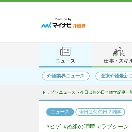
介護業界ニュース
医療介護最新
トップ
>
ニュース
>
今日は何の日？雑学記事一覧
ニュース
今日は何の日？雑学
#ヒゲ
#め組の喧嘩
#ラブシーン