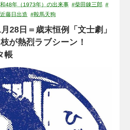
昭和48年（1973年）の出来事
#柴田錬三郎
#
#近藤日出造
#鞍馬天狗
1月28日＝歳末恒例「文士劇」
弓枝が熱烈ラブシーン！
タ帳