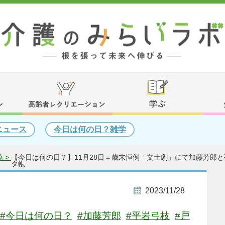
ニュース
今日は何の日？雑学
 >
【今日は何の日？】11月28日＝歳末恒例「文士劇」にて加藤芳郎と
タ帳
2023/11/28
#今日は何の日？
#加藤芳郎
#平岩弓枝
#戸