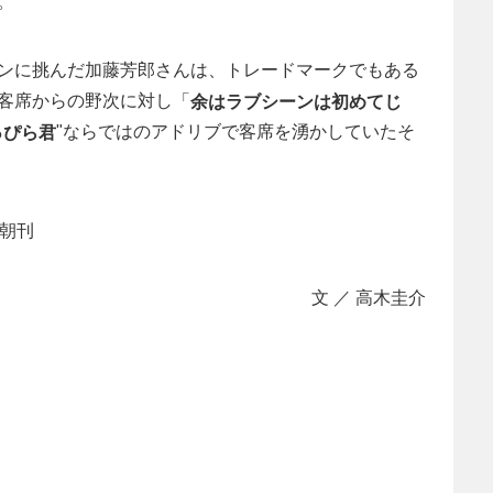
。
ンに挑んだ加藤芳郎さんは、トレードマークでもある
客席からの野次に対し「
余はラブシーンは初めてじ
"ならではのアドリブで客席を湧かしていたそ
っぴら君
聞朝刊
文 ／ 高木圭介