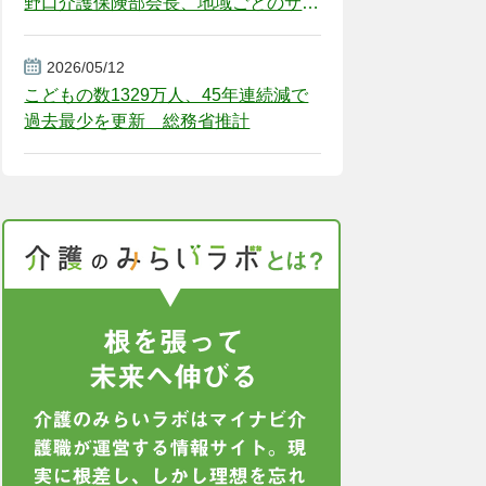
野口介護保険部会長、地域ごとのサー
ビス基盤整備を促す
2026/05/12
こどもの数1329万人、45年連続減で
過去最少を更新 総務省推計