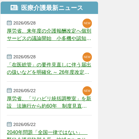
医療介護最新ニュース
2026/05/28
NEW
NEW
NEW
厚労省、来年度の介護報酬改定へ個別
サービスの議論開始 小多機や認知症
GH、厳しい経営環境に危機感
2026/05/28
NEW
NEW
「在医総管」の要件見直しに伴う届出
の扱いなどを明確化 ～ 26年度改定疑
義解釈
2026/05/22
NEW
厚労省、「リハビリ統括調整室」を新
設 法施行から約60年 制度見直し
視野
2026/05/22
2040年問題「全国一律ではない」