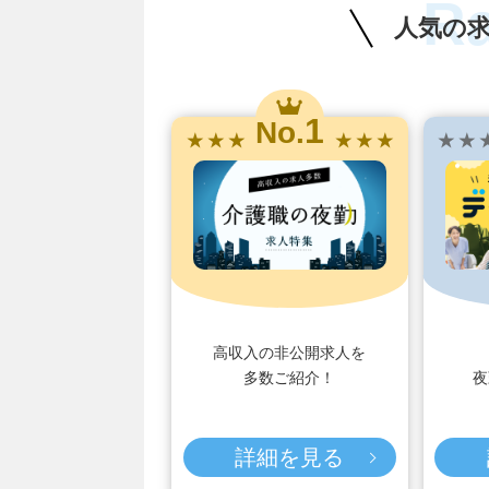
R
人気の
1
No.
★ ★ ★
★ ★ ★
★ ★ 
高収入の非公開求人を
多数ご紹介！
夜
詳細を見る