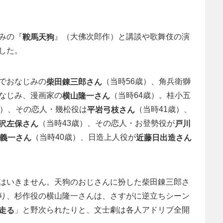
みの『
』（大佛次郎作）と講談や歌舞伎の演
鞍馬天狗
した。
でおなじみの
（当時56歳）、角兵衛獅
柴田錬三郎さん
なじみ、漫画家の
（当時64歳）。桂小五
横山隆一さん
歳）、その恋人・幾松役は
（当時41歳）、
平岩弓枝さん
（当時43歳）、その恋人・お登勢役が
沢左保さん
戸川
（当時40歳）、日造上人役が
義一さん
近藤日出造さん
はいきません。天狗のおじさんに扮した柴田錬三郎さ
り、杉作役の横山隆一さんは、さすがに逆立ちシーン
」と野次られたりと、文士劇は各人アドリブ全開
走る