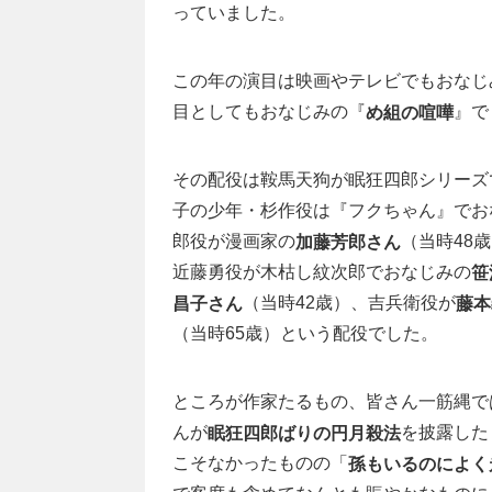
っていました。
この年の演目は映画やテレビでもおなじ
目としてもおなじみの『
』で
め組の喧嘩
その配役は鞍馬天狗が眠狂四郎シリーズ
子の少年・杉作役は『フクちゃん』でお
郎役が漫画家の
（当時48
加藤芳郎さん
近藤勇役が木枯し紋次郎でおなじみの
笹
（当時42歳）、吉兵衛役が
昌子さん
藤本
（当時65歳）という配役でした。
ところが作家たるもの、皆さん一筋縄で
んが
を披露した
眠狂四郎ばりの円月殺法
こそなかったものの「
孫もいるのによく