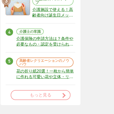
プ
介護施設で使える！高
齢者向け誕生日メッセ
ージの例文と書き方の
ポイント
介護士の常識
介護保険の申請方法は？条件や
必要なもの・認定を受けられな
かった場合の対処法
高齢者レクリエーションのノウ
ハウ
花の折り紙20選！一枚から簡単
に作れる可愛い花や立体・リー
スまで
もっと見る