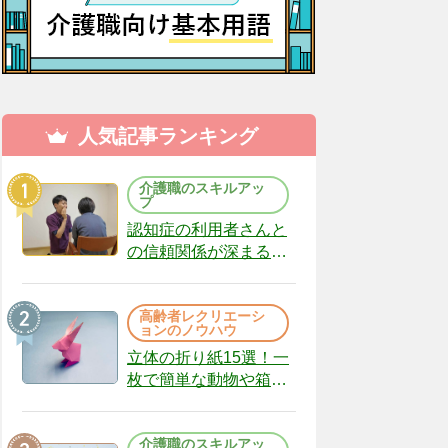
人気記事ランキング
介護職のスキルアッ
プ
認知症の利用者さんと
の信頼関係が深まる声
かけのコツ10選｜認知
症ケアの現場から
高齢者レクリエーシ
（22）
ョンのノウハウ
立体の折り紙15選！一
枚で簡単な動物や箱、
インテリアになる作品
まで
介護職のスキルアッ