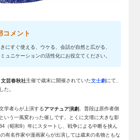
部コメント
ときにすぐ使える、ウケる、会話が自然と広がる、
コミュニケーションの活性化にお役立てください。
。
主催で歳末に開催されていた
にて、
文芸春秋社
文士劇
した。
文学者らが上演する
。普段は原作者側
アマチュア演劇
という一風変わった催しです。とくに文壇に大きな影
34（昭和9）年にスタートし、戦争による中断を挟ん
多くの有名作家や漫画家らが出演しては歳末の名物ともな