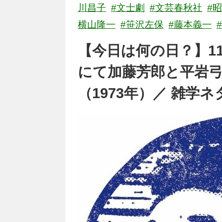
川昌子
#文士劇
#文芸春秋社
#
横山隆一
#笹沢左保
#藤本義一
【今日は何の日？】1
にて加藤芳郎と平岩
（1973年）／ 雑学ネ