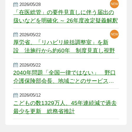
2026/05/28
NEW
NEW
「在医総管」の要件見直しに伴う届出の
扱いなどを明確化 ～ 26年度改定疑義解釈
2026/05/22
NEW
厚労省、「リハビリ統括調整室」を新
設 法施行から約60年 制度見直し視野
2026/05/22
2040年問題「全国一律ではない」 野口
介護保険部会長、地域ごとのサービス基
盤整備を促す
2026/05/12
こどもの数1329万人、45年連続減で過去
最少を更新 総務省推計