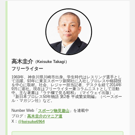
高木圭介
（Keisuke Takagi）
フリーライター
1969年、神奈川県川崎市出身。学生時代はレスリング選手とし
て活躍。93年に東京スポーツ新聞社に入社しプロレスや格闘技
を中心に取材。社会、レジャー担当記者、デスクを経て2014年
9月に退社。現在はフリーライター兼コラムニストとして活動
中。主な著書は『ラテ欄で見る昭和』（マイウェイ出版）、
『新日本プロレス50年物語 第2巻 平成繁栄期編』（ベースボー
ル・マガジン社）など。
Number Web「
」を連載中
スポーツ物見遊山
ブログ：
高木圭介のマニア道
X：
@keisuke6964