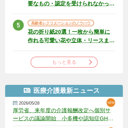
要なもの・認定を受けられなかっ
た場合の対処法
高齢者レクリエーションのノウハウ
花の折り紙20選！一枚から簡単に
作れる可愛い花や立体・リースま
で
もっと見る
医療介護最新ニュース
2026/05/28
NEW
NEW
NEW
厚労省、来年度の介護報酬改定へ個別サ
ービスの議論開始 小多機や認知症GH、
厳しい経営環境に危機感