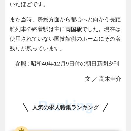
いたほどです。
また当時、房総方面から都心へと向かう長距
離列車の終着駅は主に
でした。現在は
両国駅
使用されていない国技館側のホームにその名
残りが残っています。
参照 : 昭和40年12月9日付の朝日新聞夕刊
文 ／ 高木圭介
Ranking
人気の求人特集ランキング