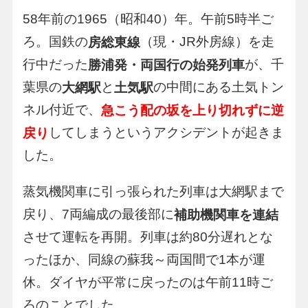
58年前の1965（昭和40）年。午前5時半ご
ろ。国鉄の
（現・JR外房線）を走
房総東線
行中だった
が、千
勝浦発・両国行の始発列車
葉県の
と
の中間にある土気トン
大網駅
土気駅
ネル付近で、
急こう配の坂を上り切れずに逆
してしまうというアクシデントが起きま
戻り
した。
蒸気機関車に引っ張られた列車は大網駅まで
戻り、7両編成の最後部に
補助機関車を連結
させて運転を再開。列車は約80分遅れとな
ったほか、同線の蘇我～両国間で1本が運
休。ダイヤが平常に戻ったのは午前11時ご
ろのことでした。