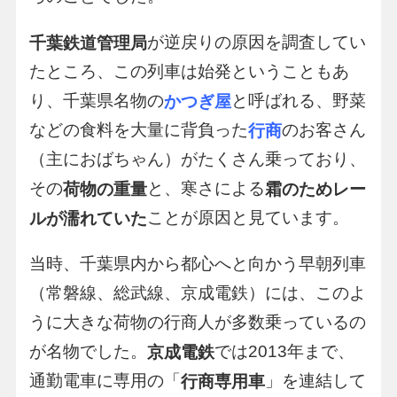
が逆戻りの原因を調査してい
千葉鉄道管理局
たところ、この列車は始発ということもあ
り、千葉県名物の
と呼ばれる、野菜
かつぎ屋
などの食料を大量に背負った
のお客さん
行商
（主におばちゃん）がたくさん乗っており、
その
と、寒さによる
荷物の重量
霜のためレー
ことが原因と見ています。
ルが濡れていた
当時、千葉県内から都心へと向かう早朝列車
（常磐線、総武線、京成電鉄）には、このよ
うに大きな荷物の行商人が多数乗っているの
が名物でした。
では2013年まで、
京成電鉄
通勤電車に専用の「
」を連結して
行商専用車