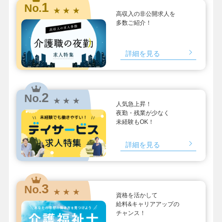
1
No.
★ ★ ★
高収入の非公開求人を
多数ご紹介！
詳細を見る
2
No.
★ ★ ★
人気急上昇！
夜勤・残業が少なく
未経験もOK！
詳細を見る
3
No.
★ ★ ★
資格を活かして
給料&キャリアアップの
チャンス！