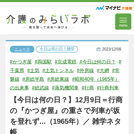
今日は何の日？雑学
ニュース
2023/12/09
#かつぎ屋
#両国駅
#京成電鉄
#今日は何の日？
#
千葉県
#土気
#土気トンネル
#外房線
#大網
#常
磐線
#房総半島
#房総東線
#昭和40年（1965年）
の出来事
#総武線
#蒸気機関車
#行商
#行商列車
【今日は何の日？】12月9日＝行商
の『かつぎ屋』の重さで列車が坂
を登れず...（1965年）／ 雑学ネタ
帳