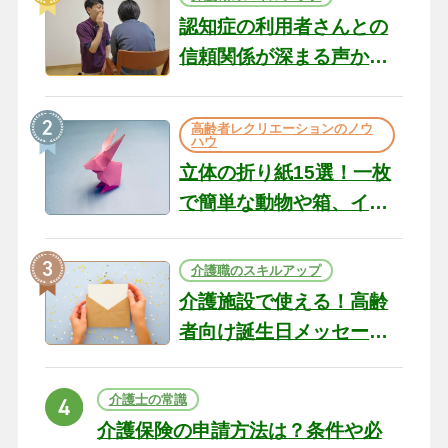
認知症の利用者さんとの
信頼関係が深まる声かけ
のコツ10選｜認知症ケア
の現場から（22）
高齢者レクリエーションのノウ
ハウ
立体の折り紙15選！一枚
で簡単な動物や箱、イン
テリアになる作品まで
介護職のスキルアップ
介護施設で使える！高齢
者向け誕生日メッセージ
の例文と書き方のポイン
ト
介護士の常識
介護保険の申請方法は？条件や必