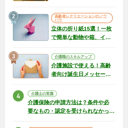
のコツ10選｜認知症ケア
の現場から（22）
高齢者レクリエーションのノウ
ハウ
立体の折り紙15選！一枚
で簡単な動物や箱、イン
テリアになる作品まで
介護職のスキルアップ
介護施設で使える！高齢
者向け誕生日メッセージ
の例文と書き方のポイン
ト
介護士の常識
介護保険の申請方法は？条件や必
要なもの・認定を受けられなかっ
た場合の対処法