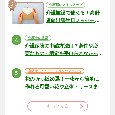
介護職のスキルアップ
介護施設で使える！高齢
者向け誕生日メッセージ
の例文と書き方のポイン
ト
介護士の常識
介護保険の申請方法は？条件や必
要なもの・認定を受けられなかっ
た場合の対処法
高齢者レクリエーションのノウハウ
花の折り紙20選！一枚から簡単に
作れる可愛い花や立体・リースま
で
もっと見る