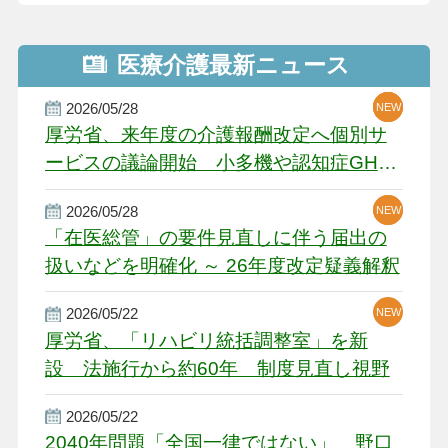
医療介護最新ニュース
2026/05/28
NEW
NEW
NEW
厚労省、来年度の介護報酬改定へ個別サ
ービスの議論開始 小多機や認知症GH、
厳しい経営環境に危機感
2026/05/28
NEW
NEW
「在医総管」の要件見直しに伴う届出の
扱いなどを明確化 ～ 26年度改定疑義解釈
2026/05/22
NEW
厚労省、「リハビリ統括調整室」を新
設 法施行から約60年 制度見直し視野
2026/05/22
2040年問題「全国一律ではない」 野口