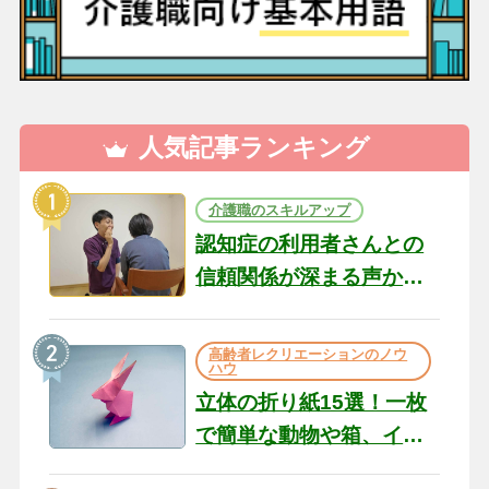
人気記事ランキング
介護職のスキルアップ
認知症の利用者さんとの
信頼関係が深まる声かけ
のコツ10選｜認知症ケア
の現場から（22）
高齢者レクリエーションのノウ
ハウ
立体の折り紙15選！一枚
で簡単な動物や箱、イン
テリアになる作品まで