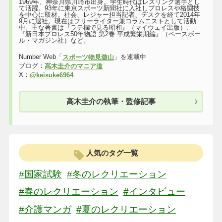
1969年、神奈川県川崎市出身。学生時代はレスリング選手とし
て活躍。93年に東京スポーツ新聞社に入社しプロレスや格闘技
を中心に取材。社会、レジャー担当記者、デスクを経て2014年
9月に退社。現在はフリーライター兼コラムニストとして活動
中。主な著書は『ラテ欄で見る昭和』（マイウェイ出版）、
『新日本プロレス50年物語 第2巻 平成繁栄期編』（ベースボー
ル・マガジン社）など。
Number Web「
」を連載中
スポーツ物見遊山
ブログ：
高木圭介のマニア道
X：
@keisuke6964
高木圭介の執筆・監修記事
人気のタグ一覧
#国家試験
#冬のレクリエーション
#春のレクリエーション
#インタビュー
#介護マンガ
#夏のレクリエーション