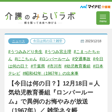
今日は何の日？雑学
ニュース
2023/12/18
#うつみみどり先生
#うつみ宮土理
#こまったちゃ
ん
#にこちゃん
#ロンパールーム
#交通事故
#今日
は何の日？
#千葉県
#市川市
#幼児教育番組
#日本
テレビ
#昭和42年（1967年）の出来事
【今日は何の日？】12月18日＝人
気幼児教育番組『ロンパールー
ム』で異例のお悔やみが放送
（1967年）／ 雑学ネタ帳