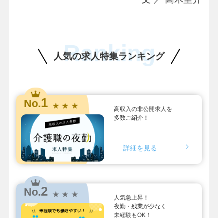
Ranking
人気の求人特集ランキング
1
No.
★ ★ ★
高収入の非公開求人を
多数ご紹介！
詳細を見る
2
No.
★ ★ ★
人気急上昇！
夜勤・残業が少なく
未経験もOK！