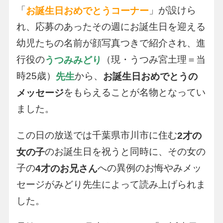
「
」が設けら
お誕生日おめでとうコーナー
れ、応募のあったその週にお誕生日を迎える
幼児たちの名前が顔写真つきで紹介され、進
行役の
（現・うつみ宮土理＝当
うつみみどり
時25歳）
から、
先生
お誕生日おめでとうの
をもらえることが名物となってい
メッセージ
ました。
この日の放送では千葉県市川市に住む
2才の
のお誕生日を祝うと同時に、その女の
女の子
子の
への異例のお悔やみメッ
4才のお兄さん
セージがみどり先生によって読み上げられま
した。