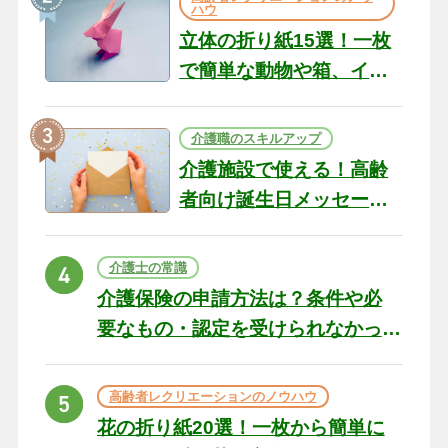
ハウ
立体の折り紙15選！一枚
で簡単な動物や箱、イン
テリアになる作品まで
介護職のスキルアップ
介護施設で使える！高齢
者向け誕生日メッセージ
の例文と書き方のポイン
ト
介護士の常識
介護保険の申請方法は？条件や必
要なもの・認定を受けられなかっ
た場合の対処法
高齢者レクリエーションのノウハウ
花の折り紙20選！一枚から簡単に