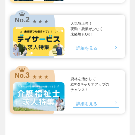
2
No.
★ ★ ★
人気急上昇！
夜勤・残業が少なく
未経験もOK！
詳細を見る
3
No.
★ ★ ★
資格を活かして
給料&キャリアアップの
チャンス！
詳細を見る