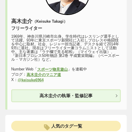
高木圭介
（Keisuke Takagi）
フリーライター
1969年、神奈川県川崎市出身。学生時代はレスリング選手とし
て活躍。93年に東京スポーツ新聞社に入社しプロレスや格闘技
を中心に取材。社会、レジャー担当記者、デスクを経て2014年
9月に退社。現在はフリーライター兼コラムニストとして活動
中。主な著書は『ラテ欄で見る昭和』（マイウェイ出版）、
『新日本プロレス50年物語 第2巻 平成繁栄期編』（ベースボー
ル・マガジン社）など。
Number Web「
」を連載中
スポーツ物見遊山
ブログ：
高木圭介のマニア道
X：
@keisuke6964
高木圭介の執筆・監修記事
人気のタグ一覧