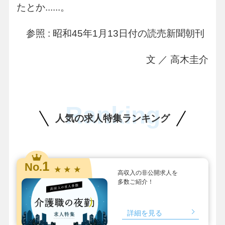
たとか......。
参照 : 昭和45年1月13日付の読売新聞朝刊
文 ／ 高木圭介
Ranking
人気の求人特集ランキング
1
No.
★ ★ ★
高収入の非公開求人を
多数ご紹介！
詳細を見る