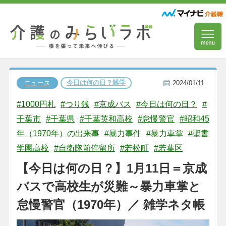
今日は何の日？雑学
ニュース
2024/01/11
#1000円札
#つり銭
#京成バス
#今日は何の日？
#
千葉市
#千葉県
#千葉英和高校
#怠慢警官
#昭和45
年（1970年）の出来事
#暴力事件
#暴力車掌
#聖書
学園高校
#自衛隊前停留所
#若松町
#若葉区
【今日は何の日？】1月11日＝京成
バスで高校生が災難～暴力車掌と
怠慢警官（1970年）／ 雑学ネタ帳