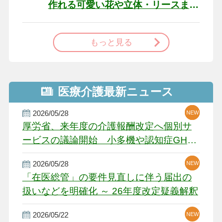
作れる可愛い花や立体・リースま
で
もっと見る
医療介護最新ニュース
2026/05/28
NEW
NEW
NEW
厚労省、来年度の介護報酬改定へ個別サ
ービスの議論開始 小多機や認知症GH、
厳しい経営環境に危機感
2026/05/28
NEW
NEW
「在医総管」の要件見直しに伴う届出の
扱いなどを明確化 ～ 26年度改定疑義解釈
2026/05/22
NEW