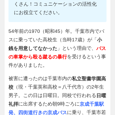
くさん！コミュニケーションの活性化
にお役立てください。
54年前の1970（昭和45）年。千葉市内でバ
スに乗っていた高校生（当時17歳）が「
小
」という理由で、
銭を用意してなかった
バス
を受けるという事
の車掌から殴る蹴るの暴行
件がありました。
被害に遭ったのは千葉市内の
私立聖書学園高
（現・千葉英和高校＝八千代市）の2年生
校
男子。この日は日曜日。同校で行われる
日曜
に出席するため朝9時ごろに
礼拝
京成千葉駅
に乗り、千葉市若
発、四街道行きの京成バス