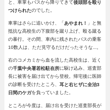
と、車掌もバスから降りてきて
後頭部を殴り
のでした。
つけられた
車掌はさらに追いかけ、「
」と無
あやまれ！
抵抗な高校生の下腹部を蹴り上げ、殴る蹴る
の暴行。その間、車内に残されたバスの乗客
10数人は、ただ見守るだけだったそうな...。
右のコメカミから血を流した高校生は、近く
の
に駆け込み、巡査部
千葉中央署若松駐在所
長に被害を届け出てから登校。帰宅後に医師
の診断を受けたところ、
耳と右ヒザに全治3
を負っていました。
日間のケガ
ところが今度は、届け出を受けた巡査部長が