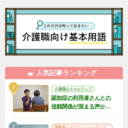
人気記事ランキング
介護職のスキルアップ
認知症の利用者さんとの
信頼関係が深まる声かけ
のコツ10選｜認知症ケア
の現場から（22）
高齢者レクリエーションのノウ