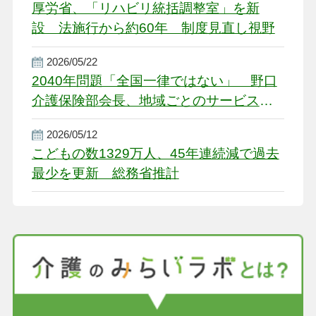
厚労省、「リハビリ統括調整室」を新
設 法施行から約60年 制度見直し視野
2026/05/22
2040年問題「全国一律ではない」 野口
介護保険部会長、地域ごとのサービス基
盤整備を促す
2026/05/12
こどもの数1329万人、45年連続減で過去
最少を更新 総務省推計