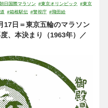
#朝日国際マラソン
#東京オリンピック
#東京
街道
#箱根駅伝
#警視庁
#飛田給
月17日＝東京五輪のマラソン
度、本決まり（1963年）／