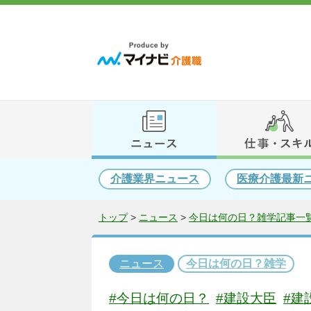
介護業界ニュース
医療介護最新
トップ
>
ニュース
>
今日は何の日？雑学記事一覧
ニュース
今日は何の日？雑学
#今日は何の日？
#建設大臣
#建