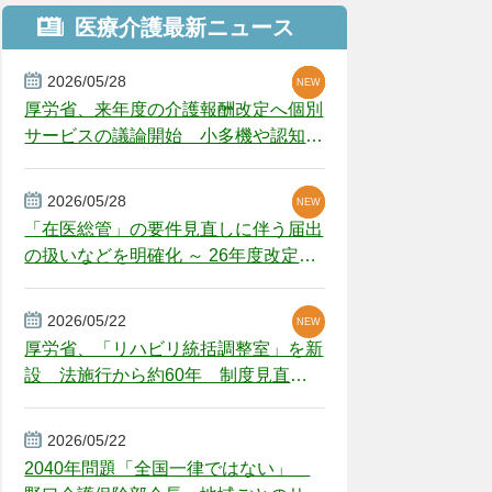
医療介護最新ニュース
2026/05/28
NEW
NEW
NEW
厚労省、来年度の介護報酬改定へ個別
サービスの議論開始 小多機や認知症
GH、厳しい経営環境に危機感
2026/05/28
NEW
NEW
「在医総管」の要件見直しに伴う届出
の扱いなどを明確化 ～ 26年度改定疑
義解釈
2026/05/22
NEW
厚労省、「リハビリ統括調整室」を新
設 法施行から約60年 制度見直し
視野
2026/05/22
2040年問題「全国一律ではない」