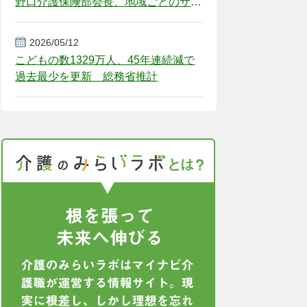
野口介護保険部会長、地域ごとのサー
ビス基盤整備を促す
2026/05/12
こどもの数1329万人、45年連続減で
過去最少を更新 総務省推計