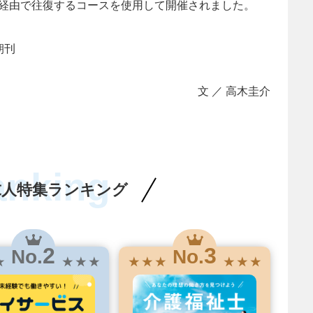
経由で往復するコースを使用して開催されました。
聞朝刊
文 ／ 高木圭介
anking
求人特集ランキング
2
3
No.
No.
★
★ ★ ★
★ ★ ★
★ ★ ★