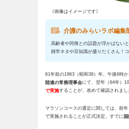
《画像はイメージです》
介護のみらいラボ編集
高齢者や同僚との話題が浮かばない
雑学ネタや豆知識が盛りだくさん！
61年前の1963（昭和38）年。午後6時
にて、翌年（64年）1
陸連の常務理事会
することが、改めて確認されまし
で実施
マラソンコースの選定に関しては、前年
で実施されることが正式決定。すでに
国