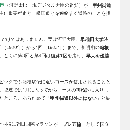
（河野太郎・現デジタル大臣の祖父）が「
臣
甲州街道
主に重要都市と一級国道とを連絡する道路のことを指
というだけではありません。実は河野大臣、
時
早稲田大学
（1920年）から4回（1923年）まで、黎明期の
箱根
。とくに第3回と第4回は
を走り、
復路7区
早大を優勝
ピックでも箱根駅伝に近いコースが使用されることと
、陸連では1月に入ってからコースの
に入りま
再検討
たところ、あらためて「
」と結
甲州街道以外にはない
本番同様に朝日国際マラソンが「
」として
プレ五輪
国立