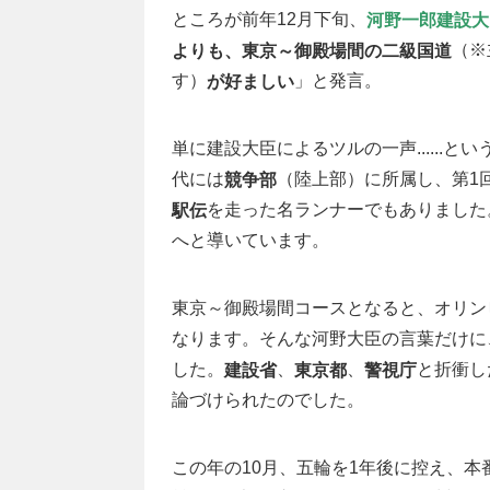
ところが前年12月下旬、
河野一郎建設大
（※
よりも、東京～御殿場間の二級国道
す）
」と発言。
が好ましい
単に建設大臣によるツルの一声......
代には
（陸上部）に所属し、第1回
競争部
を走った名ランナーでもありました
駅伝
へと導いています。
東京～御殿場間コースとなると、オリン
なります。そんな河野大臣の言葉だけに
した。
、
、
と折衝し
建設省
東京都
警視庁
論づけられたのでした。
この年の10月、五輪を1年後に控え、