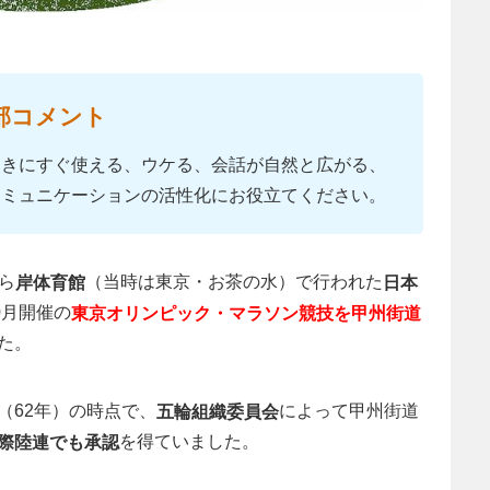
部コメント
ときにすぐ使える、ウケる、会話が自然と広がる、
コミュニケーションの活性化にお役立てください。
から
（当時は東京・お茶の水）で行われた
岸体育館
日本
0月開催の
東京オリンピック・マラソン競技を甲州街道
た。
（62年）の時点で、
によって甲州街道
五輪組織委員会
を得ていました。
際陸連でも承認