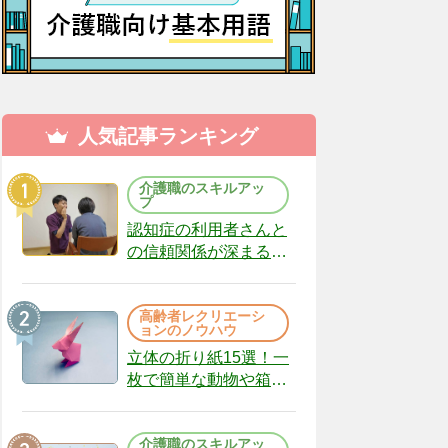
人気記事ランキング
介護職のスキルアッ
プ
認知症の利用者さんと
の信頼関係が深まる声
かけのコツ10選｜認知
症ケアの現場から
高齢者レクリエーシ
（22）
ョンのノウハウ
立体の折り紙15選！一
枚で簡単な動物や箱、
インテリアになる作品
まで
介護職のスキルアッ