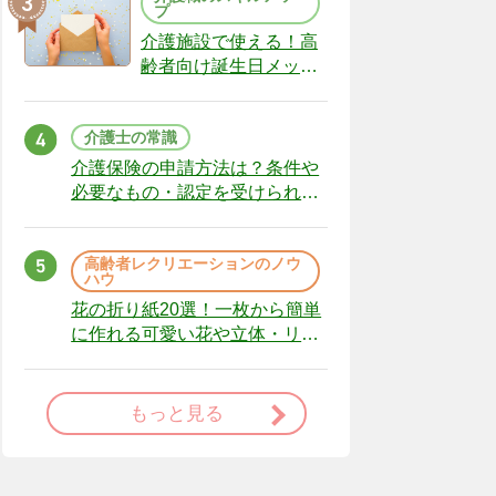
プ
介護施設で使える！高
齢者向け誕生日メッセ
ージの例文と書き方の
ポイント
介護士の常識
介護保険の申請方法は？条件や
必要なもの・認定を受けられな
かった場合の対処法
高齢者レクリエーションのノウ
ハウ
花の折り紙20選！一枚から簡単
に作れる可愛い花や立体・リー
スまで
もっと見る