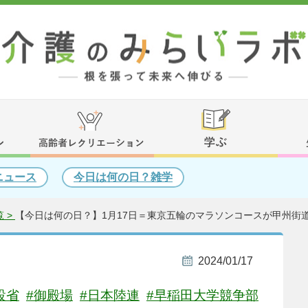
ニュース
今日は何の日？雑学
 >
【今日は何の日？】1月17日＝東京五輪のマラソンコースが甲州街道
2024/01/17
設省
#御殿場
#日本陸連
#早稲田大学競争部