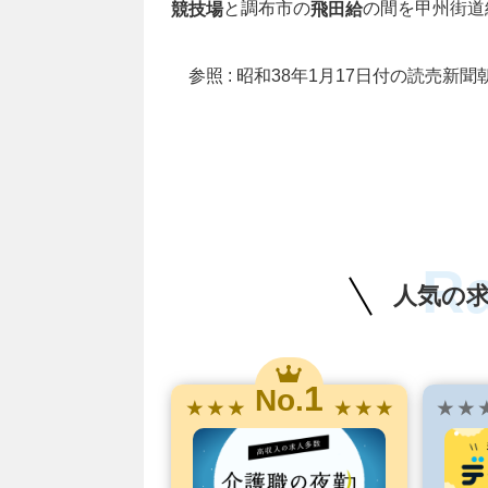
と調布市の
の間を甲州街道
競技場
飛田給
参照 : 昭和38年1月17日付の読売新
R
人気の
1
No.
★ ★ ★
★ ★ ★
★ ★ 