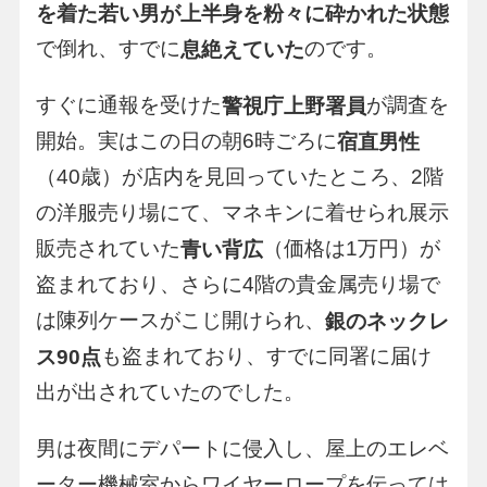
を着た若い男が上半身を粉々に砕かれた状態
で倒れ、すでに
のです。
息絶えていた
すぐに通報を受けた
が調査を
警視庁上野署員
開始。実はこの日の朝6時ごろに
宿直男性
（40歳）が店内を見回っていたところ、2階
の洋服売り場にて、マネキンに着せられ展示
販売されていた
（価格は1万円）が
青い背広
盗まれており、さらに4階の貴金属売り場で
は陳列ケースがこじ開けられ、
銀のネックレ
も盗まれており、すでに同署に届け
ス90点
出が出されていたのでした。
男は夜間にデパートに侵入し、屋上のエレベ
ーター機械室からワイヤーロープを伝っては