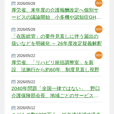
2026/05/28
NEW
NEW
NEW
厚労省、来年度の介護報酬改定へ個別サ
ービスの議論開始 小多機や認知症GH、
厳しい経営環境に危機感
2026/05/28
NEW
NEW
「在医総管」の要件見直しに伴う届出の
扱いなどを明確化 ～ 26年度改定疑義解釈
2026/05/22
NEW
厚労省、「リハビリ統括調整室」を新
設 法施行から約60年 制度見直し視野
2026/05/22
2040年問題「全国一律ではない」 野口
介護保険部会長、地域ごとのサービス基
盤整備を促す
2026/05/12