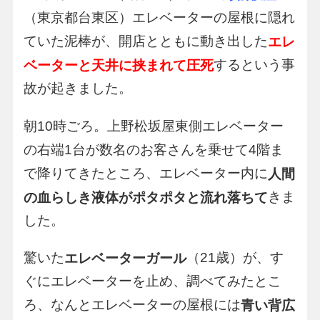
（東京都台東区）エレベーターの屋根に隠れ
ていた泥棒が、開店とともに動き出した
エレ
するという事
ベーターと天井に挟まれて圧死
故が起きました。
朝10時ごろ。上野松坂屋東側エレベーター
の右端1台が数名のお客さんを乗せて4階ま
で降りてきたところ、エレベーター内に
人間
きま
の血らしき液体がポタポタと流れ落ちて
した。
驚いた
（21歳）が、す
エレベーターガール
ぐにエレベーターを止め、調べてみたとこ
ろ、なんとエレベーターの屋根には
青い背広