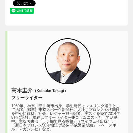
高木圭介
（Keisuke Takagi）
フリーライター
1969年、神奈川県川崎市出身。学生時代はレスリング選手とし
て活躍。93年に東京スポーツ新聞社に入社しプロレスや格闘技
を中心に取材。社会、レジャー担当記者、デスクを経て2014年
9月に退社。現在はフリーライター兼コラムニストとして活動
中。主な著書は『ラテ欄で見る昭和』（マイウェイ出版）、
『新日本プロレス50年物語 第2巻 平成繁栄期編』（ベースボー
ル・マガジン社）など。