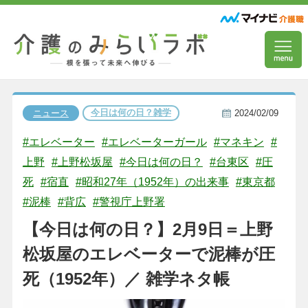
今日は何の日？雑学
ニュース
2024/02/09
#エレベーター
#エレベーターガール
#マネキン
#
上野
#上野松坂屋
#今日は何の日？
#台東区
#圧
死
#宿直
#昭和27年（1952年）の出来事
#東京都
#泥棒
#背広
#警視庁上野署
【今日は何の日？】2月9日＝上野
松坂屋のエレベーターで泥棒が圧
死（1952年）／ 雑学ネタ帳