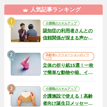
人気記事ランキング
介護職のスキルアップ
認知症の利用者さんとの
信頼関係が深まる声かけ
のコツ10選｜認知症ケア
の現場から（22）
高齢者レクリエーションのノウ
ハウ
立体の折り紙15選！一枚
で簡単な動物や箱、イン
テリアになる作品まで
介護職のスキルアップ
介護施設で使える！高齢
者向け誕生日メッセージ