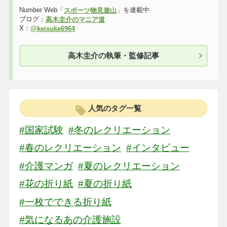
Number Web「
」を連載中
スポーツ物見遊山
ブログ：
高木圭介のマニア道
X：
@keisuke6964
高木圭介の執筆・監修記事
人気のタグ一覧
#国家試験
#冬のレクリエーション
#春のレクリエーション
#インタビュー
#介護マンガ
#夏のレクリエーション
#花の折り紙
#夏の折り紙
#一枚でできる折り紙
#気になるあの介護施設