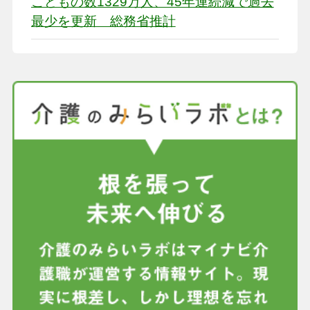
こどもの数1329万人、45年連続減で過去
最少を更新 総務省推計