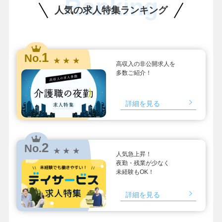
Ranking
人気の求人特集ランキング
1
No.
★ ★ ★
高収入の非公開求人を
多数ご紹介！
詳細を見る
2
No.
★ ★ ★
人気急上昇！
夜勤・残業が少なく
未経験もOK！
詳細を見る