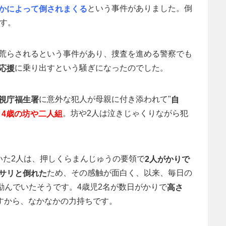
という事件がありました。倒
かによって倒されまくる
す。
荒らされるという事件があり、捜査を進める警察でも
に乗り出すという騒ぎになったのでした。
応援
に意外な犯人が母親に付き添われて"
視庁福生署
自
と
。坊や2人は泣きじゃくりながら犯
4歳の坊や二人組
いた2人は、押しくらまんじゅうの要領で
2人がかりで
ため、その感触が面白く、以来、毎日の
サリと倒れた
に励んでいたそうです。4歳児2名が数日がかりで
高さ
すから、なかなかの力持ちです。