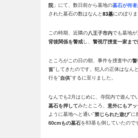
」にて、数日前から墓地の
院
墓石が何者
された墓石の数はなんと
にのぼりま
83基
この時期、近隣の
でも墓地が
八王子市内
し、
背後関係を警戒
警視庁捜査一家まで
ところがこの日の朝、事件を捜査中の
警
"してきたのです。犯人の正体はなん
首
行を"
"するに至りました。
自供
なんでも2月はじめに、寺院内で遊んで
みたところ、
墓石を押して
意外にもアッ
ように墓地へと通い"
"
禁じられた遊び
を83基も倒していたので
60cmもの墓石