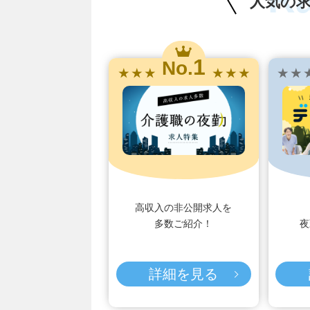
人気の
1
No.
★ ★ ★
★ ★ ★
★ ★ 
高収入の非公開求人を
多数ご紹介！
夜
詳細を見る