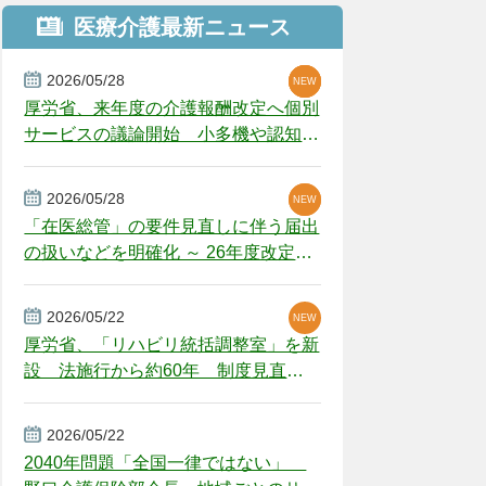
医療介護最新ニュース
2026/05/28
NEW
NEW
NEW
厚労省、来年度の介護報酬改定へ個別
サービスの議論開始 小多機や認知症
GH、厳しい経営環境に危機感
2026/05/28
NEW
NEW
「在医総管」の要件見直しに伴う届出
の扱いなどを明確化 ～ 26年度改定疑
義解釈
2026/05/22
NEW
厚労省、「リハビリ統括調整室」を新
設 法施行から約60年 制度見直し
視野
2026/05/22
2040年問題「全国一律ではない」