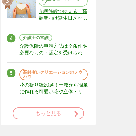
プ
介護施設で使える！高
齢者向け誕生日メッセ
ージの例文と書き方の
ポイント
介護士の常識
介護保険の申請方法は？条件や
必要なもの・認定を受けられな
かった場合の対処法
高齢者レクリエーションのノウ
ハウ
花の折り紙20選！一枚から簡単
に作れる可愛い花や立体・リー
スまで
もっと見る