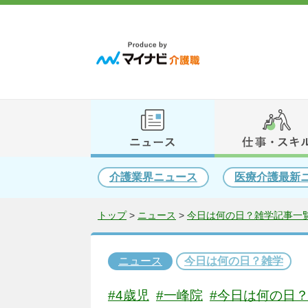
介護業界ニュース
医療介護最新
トップ
>
ニュース
>
今日は何の日？雑学記事一覧
ニュース
今日は何の日？雑学
#4歳児
#一峰院
#今日は何の日