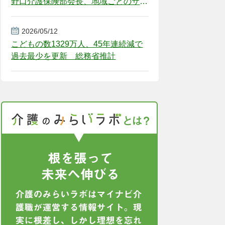
野口介護保険部会長、地域ごとのサー
ビス基盤整備を促す
2026/05/12
こどもの数1329万人、45年連続減で
過去最少を更新 総務省推計