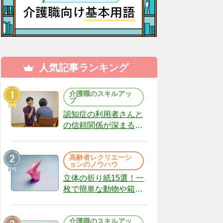
人気記事ランキング
介護職のスキルアッ
プ
認知症の利用者さんと
の信頼関係が深まる声
かけのコツ10選｜認知
症ケアの現場から
高齢者レクリエーシ
（22）
ョンのノウハウ
立体の折り紙15選！一
枚で簡単な動物や箱、
インテリアになる作品
まで
介護職のスキルアッ