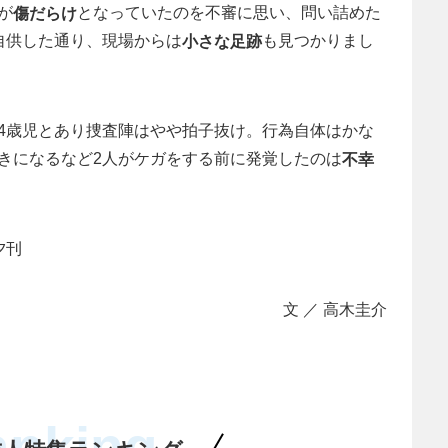
が
となっていたのを不審に思い、問い詰めた
傷だらけ
自供した通り、現場からは
も見つかりまし
小さな足跡
4歳児とあり捜査陣はやや拍子抜け。行為自体はかな
きになるなど2人がケガをする前に発覚したのは
不幸
夕刊
文 ／ 高木圭介
anking