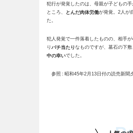
犯行が発覚したのは、母親が子どもの手
ところ、
が発覚。2人が
とんだ肉体労働
た。
犯人発覚で一件落着したものの、相手が
り
なものですが、墓石の下敷
バチ当たり
でした。
中の幸い
参照 : 昭和45年2月13日付の読売新聞
R