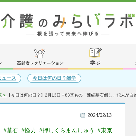
ニュース
今日は何の日？雑学
 >
【今日は何の日？】2月13日＝83基もの「連続墓石倒し」犯人が自首
2024/02/13
？
#墓石
#怪力
#押しくらまんじゅう
#東京