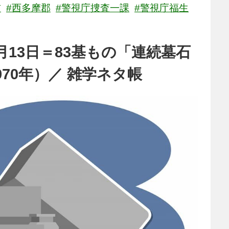
首
#西多摩郡
#警視庁捜査一課
#警視庁福生
月13日＝83基もの「連続墓石
70年）／ 雑学ネタ帳