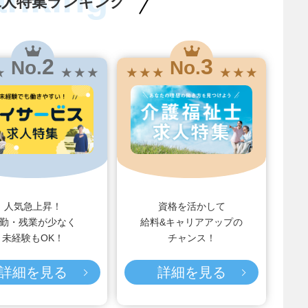
求人特集ランキング
2
3
No.
No.
★
★ ★ ★
★ ★ ★
★ ★ ★
人気急上昇！
資格を活かして
勤・残業が少なく
給料&キャリアアップの
未経験もOK！
チャンス！
詳細を見る
詳細を見る