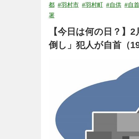
都
#羽村市
#羽村町
#自供
#自
署
【今日は何の日？】2
倒し」犯人が自首（19