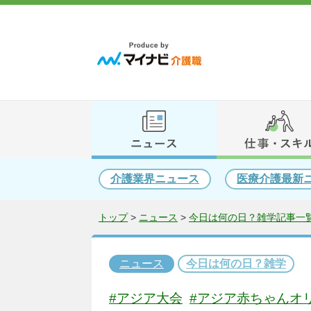
介護業界ニュース
医療介護最新
トップ
>
ニュース
>
今日は何の日？雑学記事一覧
ニュース
今日は何の日？雑学
#アジア大会
#アジア赤ちゃんオ