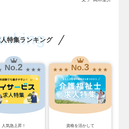
anking
求人特集ランキング
2
3
No.
No.
★
★ ★ ★
★ ★ ★
★ ★ ★
人気急上昇！
資格を活かして