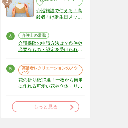
プ
介護施設で使える！高
齢者向け誕生日メッセ
ージの例文と書き方の
ポイント
介護士の常識
介護保険の申請方法は？条件や
必要なもの・認定を受けられな
かった場合の対処法
高齢者レクリエーションのノウ
ハウ
花の折り紙20選！一枚から簡単
に作れる可愛い花や立体・リー
スまで
もっと見る