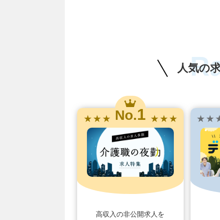
R
人気の
1
No.
★ ★ ★
★ ★ ★
★ ★ 
高収入の非公開求人を