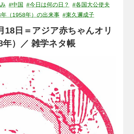
飲み
#中国
#今日は何の日？
#各国大公使夫
3年（1958年）の出来事
#東久邇成子
月18日＝アジア赤ちゃんオリ
8年）／ 雑学ネタ帳