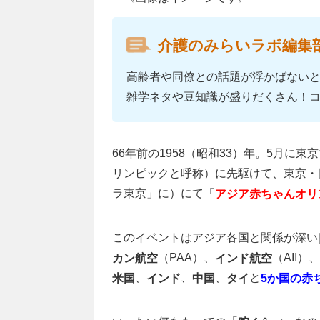
介護のみらいラボ編集
高齢者や同僚との話題が浮かばない
雑学ネタや豆知識が盛りだくさん！
66年前の1958（昭和33）年。5月に
リンピックと呼称）に先駆けて、東京・
ラ東京」に）にて「
アジア赤ちゃんオリ
このイベントはアジア各国と関係が深い
（PAA）、
（AII）、
カン航空
インド航空
、
、
、
と
米国
インド
中国
タイ
5か国の赤