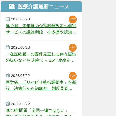
医療介護最新ニュース
2026/05/28
NEW
NEW
NEW
厚労省、来年度の介護報酬改定へ個別
サービスの議論開始 小多機や認知症
GH、厳しい経営環境に危機感
2026/05/28
NEW
NEW
「在医総管」の要件見直しに伴う届出
の扱いなどを明確化 ～ 26年度改定疑
義解釈
2026/05/22
NEW
厚労省、「リハビリ統括調整室」を新
設 法施行から約60年 制度見直し
視野
2026/05/22
2040年問題「全国一律ではない」