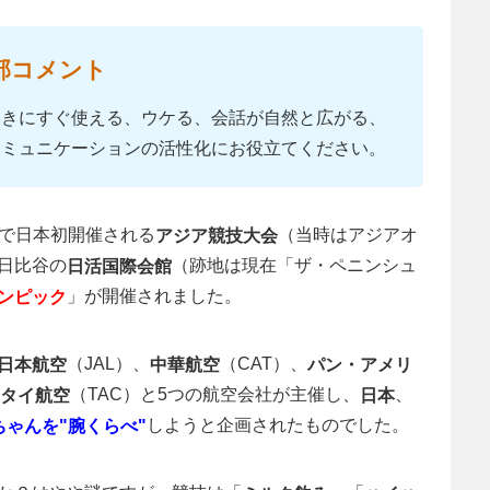
部コメント
ときにすぐ使える、ウケる、会話が自然と広がる、
コミュニケーションの活性化にお役立てください。
東京で日本初開催される
（当時はアジアオ
アジア競技大会
日比谷の
（跡地は現在「ザ・ペニンシュ
日活国際会館
」が開催されました。
ンピック
（JAL）、
（CAT）、
日本航空
中華航空
パン・アメリ
（TAC）と5つの航空会社が主催し、
、
タイ航空
日本
しようと企画されたものでした。
ちゃんを"腕くらべ"