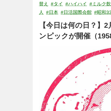
替え
#タイ
#ハイハイ
#ミルク
人
#日本
#日活国際会館
#昭和3
【今日は何の日？】2
ンピックが開催（195