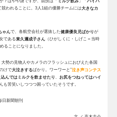
か？はやや謎ですが、競技は「
」「
ミルク飲み
ハイハ
て競われることに。3人1組の優勝チームには
大きなカ
で、各航空会社が選抜した
が
ちゃん
健康優良児ばかり
女である
（ひがしくに・しげこ＝当時
東久邇成子さん
めることになりました。
ると、大勢の見物人やカメラのフラッシュにおびえた各国
のけで
ばかり。ワーワーと"
大泣きする
泣き声コンテス
、
え込んではミルクを飲ませたり
お尻をつねってはハイ
んも苦笑いしつつつ困っていたそうです。
の毎日新聞朝刊
文 ／ 高木圭介