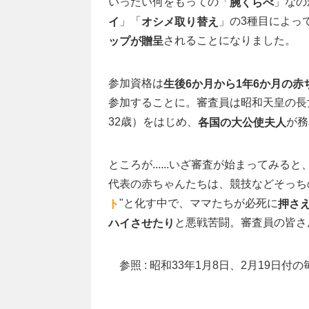
いったい何をもっての「
」なの
腕くらべ
」「
」の3種目によっ
イ
オシメ取り替え
されることになりました。
ップが贈呈
参加資格は
生後6か月から1年6か月の赤
参加することに。審査員は昭和天皇の長
32歳）をはじめ、
が務
各国の大公使夫人
ところが......いざ審査が始まってみ
代表の赤ちゃんたちは、競技などそっち
"と化す中で、ママたちが必死に
ト
押さ
と悪戦苦闘。審査員の皆さ
ハイさせたり
参照 : 昭和33年1月8日、2月19日付