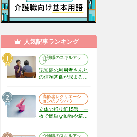
人気記事ランキング
介護職のスキルアッ
プ
認知症の利用者さんと
の信頼関係が深まる声
かけのコツ10選｜認知
症ケアの現場から
高齢者レクリエーシ
（22）
ョンのノウハウ
立体の折り紙15選！一
枚で簡単な動物や箱、
インテリアになる作品
まで
介護職のスキルアッ