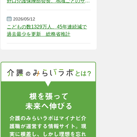
野口介護保険部会長、地域ごとのサー
ビス基盤整備を促す
2026/05/12
こどもの数1329万人、45年連続減で
過去最少を更新 総務省推計