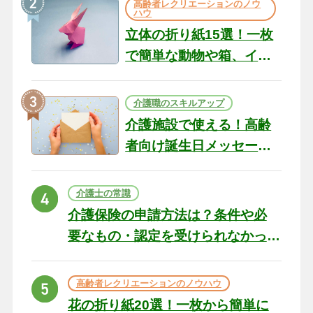
高齢者レクリエーションのノウ
ハウ
立体の折り紙15選！一枚
で簡単な動物や箱、イン
テリアになる作品まで
介護職のスキルアップ
介護施設で使える！高齢
者向け誕生日メッセージ
の例文と書き方のポイン
ト
介護士の常識
介護保険の申請方法は？条件や必
要なもの・認定を受けられなかっ
た場合の対処法
高齢者レクリエーションのノウハウ
花の折り紙20選！一枚から簡単に