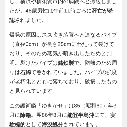
し、横浜や横須賀市内の病院へと搬送しまし
たが、48歳男性は午前11時ごろに
死亡が確
されました。
認
爆発の原因はスス吹き装置へと連なるパイプ
（直径6cm）が長さ25cmにわたって裂けて
おり、そのため蒸気が噴き出したためと判
明。裂けたパイプは
で、防熱のため周
鋳鉄製
りは
で巻かれていました。パイプの強度
石綿
が老朽化とともに落ちており、破損したもの
と見られています。
この護衛艦「ゆきかぜ」は85（昭和60）年3
月に
。翌86年8月に
にて、
除籍
能登半島沖
実
として
されています。
験標的
海没処分