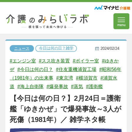
今日は何の日？雑学
ニュース
2024/02/24
#エンジン室
#スス吹き装置
#ボイラー室
#ゆきか
ぜ
#今日は何の日？
#住友重機浦賀工場
#昭和56年
（1981年）の出来事
#東京湾
#横須賀市
#浦賀水
道
#海上自衛隊
#爆発事故
#蒸気
#護衛艦
【今日は何の日？】2月24日＝護衛
艦「ゆきかぜ」で爆発事故～3人が
死傷（1981年）／ 雑学ネタ帳