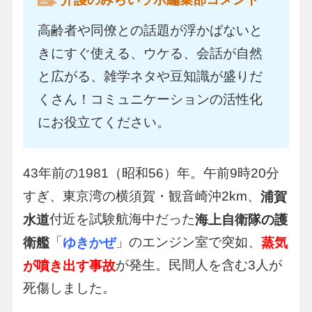
高齢者や同僚との話題が浮かばないと
きにすぐ使える、ウケる、会話が自然
と広がる、雑学ネタや豆知識が盛りだ
くさん！コミュニケーションの活性化
にお役立てください。
43年前の1981（昭和56）年。午前9時20分
すぎ、東京湾の横須賀・観音崎沖2km、
浦賀
付近を試験航海中だった
水道
海上自衛隊の護
「
」のエンジン室で突如、
衛艦
ゆきかぜ
蒸気
が発生。民間人を含む3人が
が噴き出す事故
死傷しました。