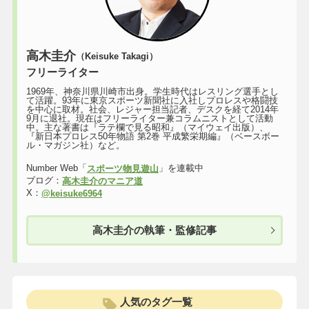
高木圭介
（Keisuke Takagi）
フリーライター
1969年、神奈川県川崎市出身。学生時代はレスリング選手とし
て活躍。93年に東京スポーツ新聞社に入社しプロレスや格闘技
を中心に取材。社会、レジャー担当記者、デスクを経て2014年
9月に退社。現在はフリーライター兼コラムニストとして活動
中。主な著書は『ラテ欄で見る昭和』（マイウェイ出版）、
『新日本プロレス50年物語 第2巻 平成繁栄期編』（ベースボー
ル・マガジン社）など。
Number Web「
」を連載中
スポーツ物見遊山
ブログ：
高木圭介のマニア道
X：
@keisuke6964
高木圭介の執筆・監修記事
人気のタグ一覧