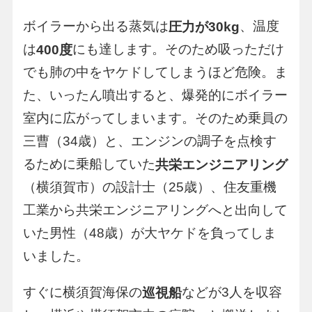
ボイラーから出る蒸気は
、温度
圧力が30kg
は
にも達します。そのため吸っただけ
400度
でも肺の中をヤケドしてしまうほど危険。ま
た、いったん噴出すると、爆発的にボイラー
室内に広がってしまいます。そのため乗員の
三曹（34歳）と、エンジンの調子を点検す
るために乗船していた
共栄エンジニアリング
（横須賀市）の設計士（25歳）、住友重機
工業から共栄エンジニアリングへと出向して
いた男性（48歳）が大ヤケドを負ってしま
いました。
すぐに横須賀海保の
などが3人を収容
巡視船