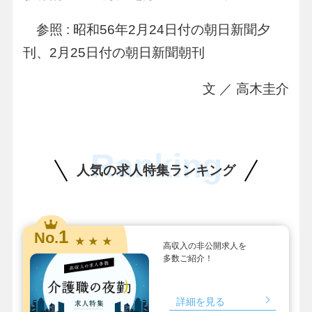
参照 : 昭和56年2月24日付の朝日新聞夕
刊、2月25日付の朝日新聞朝刊
文 ／ 高木圭介
Ranking
人気の求人特集ランキング
1
No.
★ ★ ★
高収入の非公開求人を
多数ご紹介！
詳細を見る