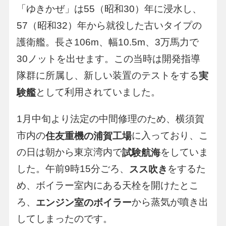
「ゆきかぜ」は55（昭和30）年に浸水し、
57（昭和32）年から就役した古いタイプの
護衛艦。長さ106m、幅10.5m、3万馬力で
30ノットを出せます。この当時は開発指導
隊群に所属し、新しい装置のテストをする
実
として利用されていました。
験艦
1月中旬より法定の中間修理のため、横須賀
市内の
に入っており、こ
住友重機の浦賀工場
の日は朝から東京湾内で
をしていま
試験航海
した。午前9時15分ごろ、
をするた
スス吹き
め、ボイラー室内にある天栓を開けたとこ
ろ、
から蒸気が噴き出
エンジン室のボイラー
してしまったのです。