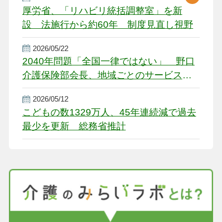
厚労省、「リハビリ統括調整室」を新
設 法施行から約60年 制度見直し視野
2026/05/22
2040年問題「全国一律ではない」 野口
介護保険部会長、地域ごとのサービス基
盤整備を促す
2026/05/12
こどもの数1329万人、45年連続減で過去
最少を更新 総務省推計