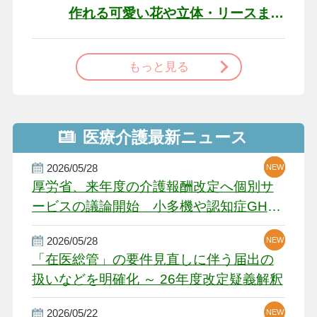
作れる可愛い花や立体・リースま
で
もっと見る
医療介護最新ニュース
2026/05/28
NEW
NEW
NEW
厚労省、来年度の介護報酬改定へ個別サ
ービスの議論開始 小多機や認知症GH、
厳しい経営環境に危機感
2026/05/28
NEW
NEW
「在医総管」の要件見直しに伴う届出の
扱いなどを明確化 ～ 26年度改定疑義解釈
2026/05/22
NEW