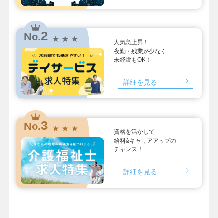
2
No.
★ ★ ★
人気急上昇！
夜勤・残業が少なく
未経験もOK！
詳細を見る
3
No.
★ ★ ★
資格を活かして
給料&キャリアアップの
チャンス！
詳細を見る