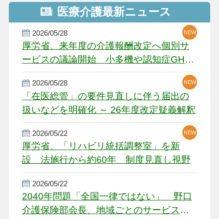
医療介護最新ニュース
2026/05/28
NEW
NEW
NEW
厚労省、来年度の介護報酬改定へ個別サ
ービスの議論開始 小多機や認知症GH、
厳しい経営環境に危機感
2026/05/28
NEW
NEW
「在医総管」の要件見直しに伴う届出の
扱いなどを明確化 ～ 26年度改定疑義解釈
2026/05/22
NEW
厚労省、「リハビリ統括調整室」を新
設 法施行から約60年 制度見直し視野
2026/05/22
2040年問題「全国一律ではない」 野口
介護保険部会長、地域ごとのサービス基