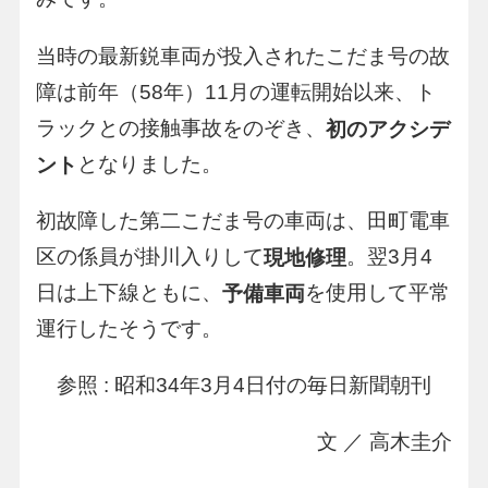
当時の最新鋭車両が投入されたこだま号の故
障は前年（58年）11月の運転開始以来、ト
ラックとの接触事故をのぞき、
初のアクシデ
となりました。
ント
初故障した第二こだま号の車両は、田町電車
区の係員が掛川入りして
。翌3月4
現地修理
日は上下線ともに、
を使用して平常
予備車両
運行したそうです。
参照 : 昭和34年3月4日付の毎日新聞朝刊
文 ／ 高木圭介