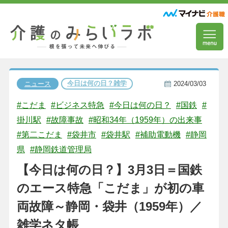
今日は何の日？雑学
ニュース
2024/03/03
#こだま
#ビジネス特急
#今日は何の日？
#国鉄
#
掛川駅
#故障事故
#昭和34年（1959年）の出来事
#第二こだま
#袋井市
#袋井駅
#補助電動機
#静岡
県
#静岡鉄道管理局
【今日は何の日？】3月3日＝国鉄
のエース特急「こだま」が初の車
両故障～静岡・袋井（1959年）／
雑学ネタ帳