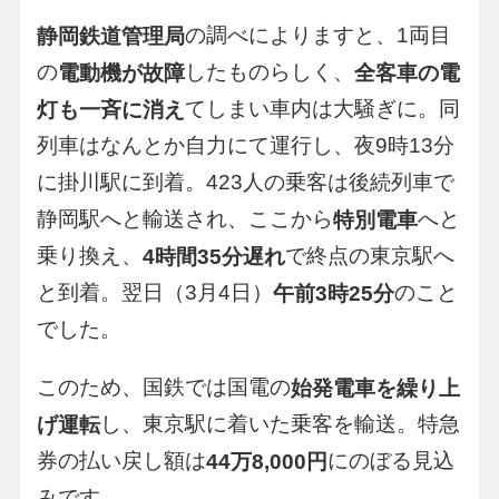
の調べによりますと、1両目
静岡鉄道管理局
の
したものらしく、
電動機が故障
全客車の電
てしまい車内は大騒ぎに。同
灯も一斉に消え
列車はなんとか自力にて運行し、夜9時13分
に掛川駅に到着。423人の乗客は後続列車で
静岡駅へと輸送され、ここから
へと
特別電車
乗り換え、
で終点の東京駅へ
4時間35分遅れ
と到着。翌日（3月4日）
のこと
午前3時25分
でした。
このため、国鉄では国電の
始発電車を繰り上
し、東京駅に着いた乗客を輸送。特急
げ運転
券の払い戻し額は
にのぼる見込
44万8,000円
みです。