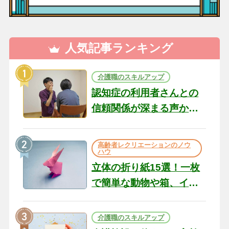
人気記事ランキング
介護職のスキルアップ
認知症の利用者さんとの
信頼関係が深まる声かけ
のコツ10選｜認知症ケア
の現場から（22）
高齢者レクリエーションのノウ
ハウ
立体の折り紙15選！一枚
で簡単な動物や箱、イン
テリアになる作品まで
介護職のスキルアップ