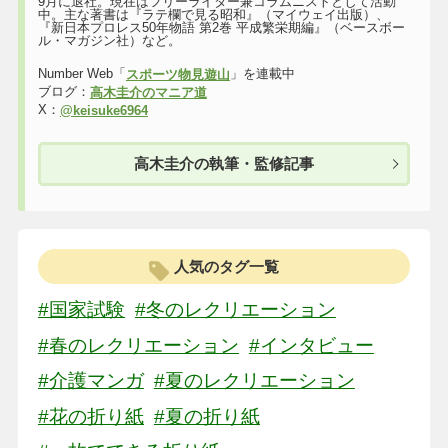
9月に退社。現在はフリーライター兼コラムニストとして活動
中。主な著書は『ラテ欄で見る昭和』（マイウェイ出版）、
『新日本プロレス50年物語 第2巻 平成繁栄期編』（ベースボー
ル・マガジン社）など。
Number Web「
」を連載中
スポーツ物見遊山
ブログ：
高木圭介のマニア道
X：
@keisuke6964
高木圭介の執筆・監修記事
人気のタグ一覧
#国家試験
#冬のレクリエーション
#春のレクリエーション
#インタビュー
#介護マンガ
#夏のレクリエーション
#花の折り紙
#夏の折り紙