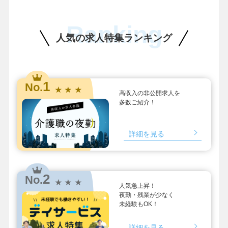
Ranking
人気の求人特集ランキング
1
No.
★ ★ ★
高収入の非公開求人を
多数ご紹介！
詳細を見る
2
No.
★ ★ ★
人気急上昇！
夜勤・残業が少なく
未経験もOK！
詳細を見る