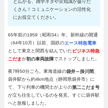
と広がる、雑学ネタや豆知識が盛りだ
くさん！コミュニケーションの活性化
にお役立てください。
65年前の1959（昭和34）年。新幹線の開通
（64年10月）以前、国鉄の
エース特急電車
として東京と関西を結んでいた
ビジネス特急
が
でストップしました。
こだま
初の車両故障
夜7時50分ごろ。東海道線の
、
袋井～掛川間
袋井駅から約4km地点（静岡県袋井市）に
て、下り列車の機関士が上りの
第二こだま号
が立ち往生しているのを発見。すぐに袋井駅
へと急報しました。