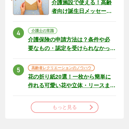
介護施設で使える！高齢
者向け誕生日メッセージ
の例文と書き方のポイン
ト
介護士の常識
介護保険の申請方法は？条件や必
要なもの・認定を受けられなかっ
た場合の対処法
高齢者レクリエーションのノウハウ
花の折り紙20選！一枚から簡単に
作れる可愛い花や立体・リースま
で
もっと見る