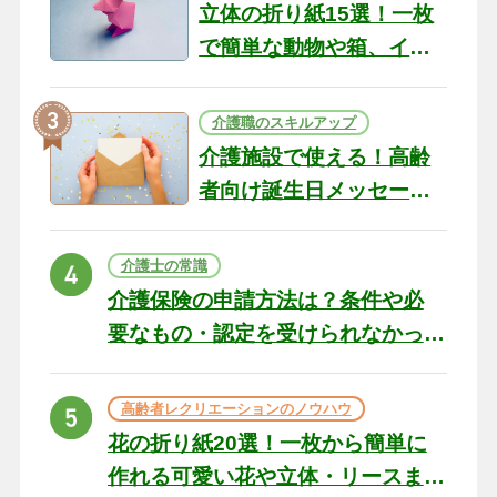
立体の折り紙15選！一枚
で簡単な動物や箱、イン
テリアになる作品まで
介護職のスキルアップ
介護施設で使える！高齢
者向け誕生日メッセージ
の例文と書き方のポイン
ト
介護士の常識
介護保険の申請方法は？条件や必
要なもの・認定を受けられなかっ
た場合の対処法
高齢者レクリエーションのノウハウ
花の折り紙20選！一枚から簡単に
作れる可愛い花や立体・リースま