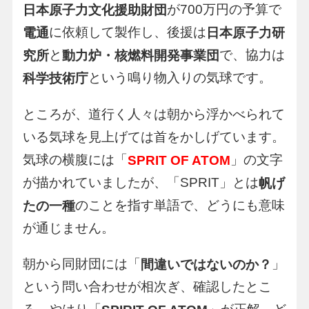
が700万円の予算で
日本原子力文化援助財団
に依頼して製作し、後援は
電通
日本原子力研
と
で、協力は
究所
動力炉・核燃料開発事業団
という鳴り物入りの気球です。
科学技術庁
ところが、道行く人々は朝から浮かべられて
いる気球を見上げては首をかしげています。
気球の横腹には「
」の文字
SPRIT OF ATOM
が描かれていましたが、「SPRIT」とは
帆げ
のことを指す単語で、どうにも意味
たの一種
が通じません。
朝から同財団には「
」
間違いではないのか？
という問い合わせが相次ぎ、確認したとこ