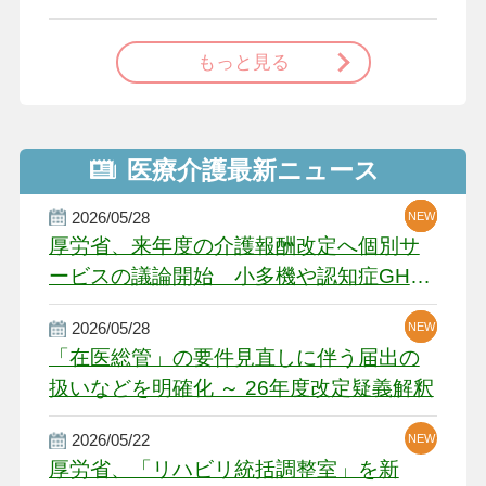
で
もっと見る
医療介護最新ニュース
2026/05/28
NEW
NEW
NEW
厚労省、来年度の介護報酬改定へ個別サ
ービスの議論開始 小多機や認知症GH、
厳しい経営環境に危機感
2026/05/28
NEW
NEW
「在医総管」の要件見直しに伴う届出の
扱いなどを明確化 ～ 26年度改定疑義解釈
2026/05/22
NEW
厚労省、「リハビリ統括調整室」を新