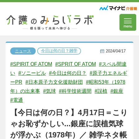
今日は何の日？雑学
ニュース
2024/04/17
#SPIRIT OF ATOM
#SPRIT OF ATOM
#スペル間違
い
#ソニービル
#今日は何の日？
#原子力エネルギ
ーPR
#日本原子力文化援助財団
#昭和53年（1978
年）の出来事
#気球
#科学技術週間
#誤植
#銀座
#電通
【今日は何の日？】4月17日＝こり
ゃお恥ずかしい...銀座に誤植気球
が浮かぶ（1978年）／ 雑学ネタ帳