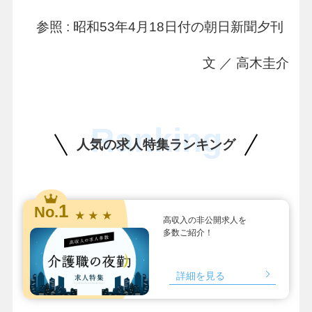
参照 : 昭和53年4月18日付の朝日新聞夕刊
文 ／ 高木圭介
Ranking
人気の求人特集ランキング
1
No.
★ ★ ★
高収入の非公開求人を
多数ご紹介！
詳細を見る