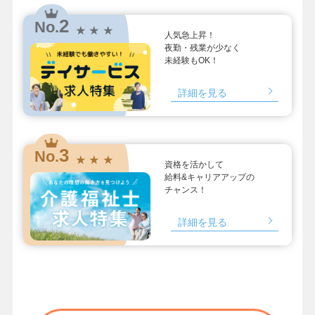
2
No.
★ ★ ★
人気急上昇！
夜勤・残業が少なく
未経験もOK！
詳細を見る
3
No.
★ ★ ★
資格を活かして
給料&キャリアアップの
チャンス！
詳細を見る