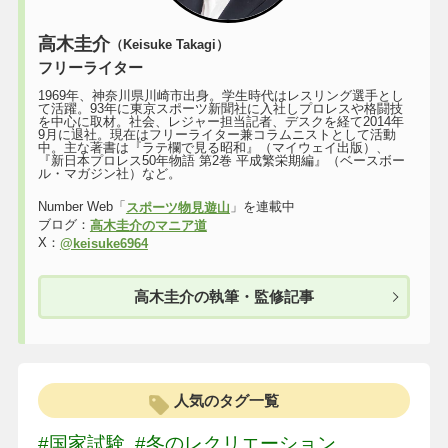
高木圭介
（Keisuke Takagi）
フリーライター
1969年、神奈川県川崎市出身。学生時代はレスリング選手とし
て活躍。93年に東京スポーツ新聞社に入社しプロレスや格闘技
を中心に取材。社会、レジャー担当記者、デスクを経て2014年
9月に退社。現在はフリーライター兼コラムニストとして活動
中。主な著書は『ラテ欄で見る昭和』（マイウェイ出版）、
『新日本プロレス50年物語 第2巻 平成繁栄期編』（ベースボー
ル・マガジン社）など。
Number Web「
」を連載中
スポーツ物見遊山
ブログ：
高木圭介のマニア道
X：
@keisuke6964
高木圭介の執筆・監修記事
人気のタグ一覧
#国家試験
#冬のレクリエーション