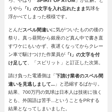
ろ、やはり「
」が正解。ど
SPIRIT OF ATOM
うやら
気球を
「I」の文字を入れ忘れたまま
浮かべてしまった模様です。
とんだ
に気がついたものの後の
スペル間違い
祭り。真っ昼間から銀座のど真ん中で書き直
すワケにもいかず、夜遅くなってからクレー
ン車で駆けつけた作業員が
「I」の文字を付
、「スピリット」と訂正した次第。
け足して
請け負った電通側は「
下請け業者のスペル間
」と恐縮するばかり。
違いを見逃しまして...
結果、700万円の気球は日本人は技術に強く
とも、外国語は苦手...ということをPRする
結果となってしまいました。