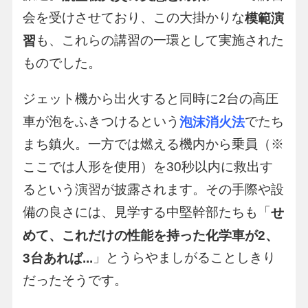
会を受けさせており、この大掛かりな
模範演
も、これらの講習の一環として実施された
習
ものでした。
ジェット機から出火すると同時に2台の高圧
車が泡をふきつけるという
でたち
泡沫消火法
まち鎮火。一方では燃える機内から乗員（※
ここでは人形を使用）を30秒以内に救出す
るという演習が披露されます。その手際や設
備の良さには、見学する中堅幹部たちも「
せ
めて、これだけの性能を持った化学車が2、
」とうらやましがることしきり
3台あれば...
だったそうです。