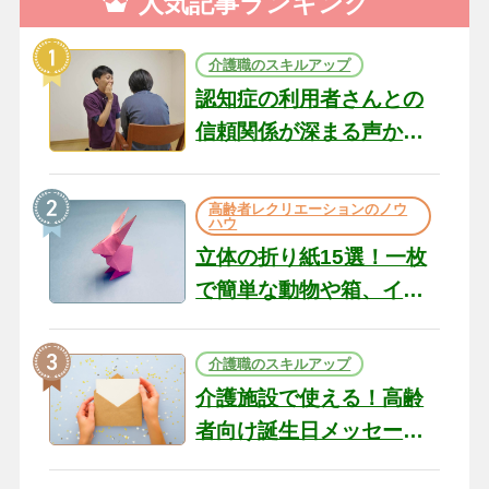
人気記事ランキング
介護職のスキルアップ
認知症の利用者さんとの
信頼関係が深まる声かけ
のコツ10選｜認知症ケア
の現場から（22）
高齢者レクリエーションのノウ
ハウ
立体の折り紙15選！一枚
で簡単な動物や箱、イン
テリアになる作品まで
介護職のスキルアップ
介護施設で使える！高齢
者向け誕生日メッセージ
の例文と書き方のポイン