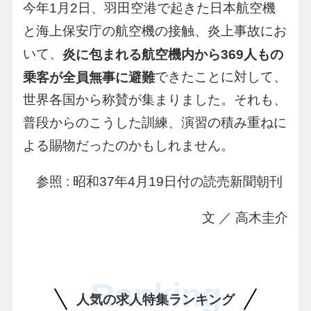
今年1月2日、羽田空港で起きた日本航空機
と海上保安庁の航空機の接触、炎上事故にお
いて、
炎に包まれる航空機内から369人もの
できたことに対して、
乗客が全員無事に避難
世界各国から称賛が集まりました。それも、
普段からのこうした訓練、演習の積み重ねに
よる賜物だったのかもしれません。
参照 : 昭和37年4月19日付の読売新聞朝刊
文 ／ 高木圭介
Ranking
人気の求人特集ランキング