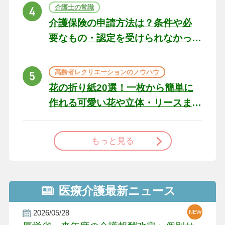
ト
介護士の常識
介護保険の申請方法は？条件や必
要なもの・認定を受けられなかっ
た場合の対処法
高齢者レクリエーションのノウハウ
花の折り紙20選！一枚から簡単に
作れる可愛い花や立体・リースま
で
もっと見る
医療介護最新ニュース
2026/05/28
NEW
NEW
NEW