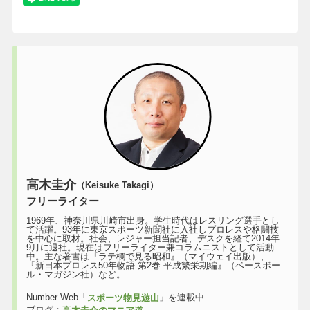
高木圭介
（Keisuke Takagi）
フリーライター
1969年、神奈川県川崎市出身。学生時代はレスリング選手とし
て活躍。93年に東京スポーツ新聞社に入社しプロレスや格闘技
を中心に取材。社会、レジャー担当記者、デスクを経て2014年
9月に退社。現在はフリーライター兼コラムニストとして活動
中。主な著書は『ラテ欄で見る昭和』（マイウェイ出版）、
『新日本プロレス50年物語 第2巻 平成繁栄期編』（ベースボー
ル・マガジン社）など。
Number Web「
」を連載中
スポーツ物見遊山
ブログ：