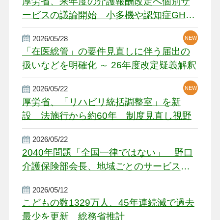
厚労省、来年度の介護報酬改定へ個別サ
ービスの議論開始 小多機や認知症GH、
厳しい経営環境に危機感
2026/05/28
NEW
NEW
「在医総管」の要件見直しに伴う届出の
扱いなどを明確化 ～ 26年度改定疑義解釈
2026/05/22
NEW
厚労省、「リハビリ統括調整室」を新
設 法施行から約60年 制度見直し視野
2026/05/22
2040年問題「全国一律ではない」 野口
介護保険部会長、地域ごとのサービス基
盤整備を促す
2026/05/12
こどもの数1329万人、45年連続減で過去
最少を更新 総務省推計