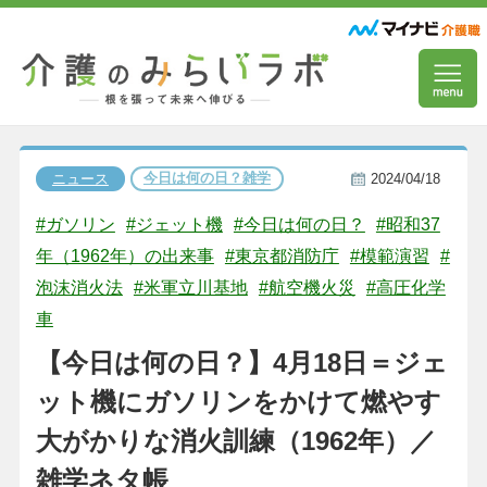
今日は何の日？雑学
ニュース
2024/04/18
#ガソリン
#ジェット機
#今日は何の日？
#昭和37
年（1962年）の出来事
#東京都消防庁
#模範演習
#
泡沫消火法
#米軍立川基地
#航空機火災
#高圧化学
車
【今日は何の日？】4月18日＝ジェ
ット機にガソリンをかけて燃やす
大がかりな消火訓練（1962年）／
雑学ネタ帳