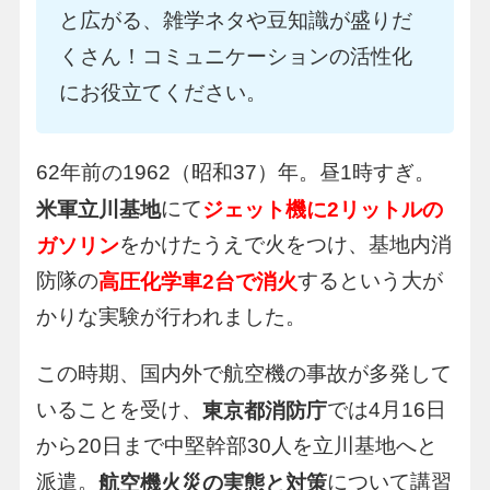
と広がる、雑学ネタや豆知識が盛りだ
くさん！コミュニケーションの活性化
にお役立てください。
62年前の1962（昭和37）年。昼1時すぎ。
にて
米軍立川基地
ジェット機に2リットルの
をかけたうえで火をつけ、基地内消
ガソリン
防隊の
するという大が
高圧化学車2台で消火
かりな実験が行われました。
この時期、国内外で航空機の事故が多発して
いることを受け、
では4月16日
東京都消防庁
から20日まで中堅幹部30人を立川基地へと
派遣。
について講習
航空機火災の実態と対策