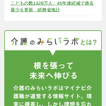
こどもの数1329万人、45年連続減で過去
最少を更新 総務省推計