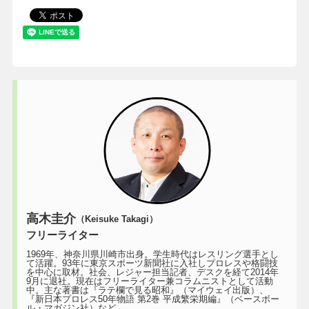
高木圭介
（Keisuke Takagi）
フリーライター
1969年、神奈川県川崎市出身。学生時代はレスリング選手とし
て活躍。93年に東京スポーツ新聞社に入社しプロレスや格闘技
を中心に取材。社会、レジャー担当記者、デスクを経て2014年
9月に退社。現在はフリーライター兼コラムニストとして活動
中。主な著書は『ラテ欄で見る昭和』（マイウェイ出版）、
『新日本プロレス50年物語 第2巻 平成繁栄期編』（ベースボー
ル・マガジン社）など。