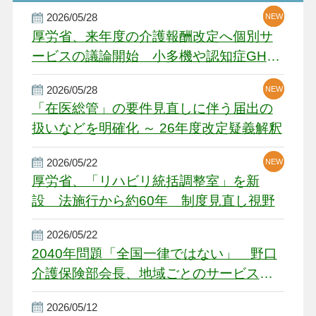
2026/05/28
NEW
NEW
NEW
厚労省、来年度の介護報酬改定へ個別サ
ービスの議論開始 小多機や認知症GH、
厳しい経営環境に危機感
2026/05/28
NEW
NEW
「在医総管」の要件見直しに伴う届出の
扱いなどを明確化 ～ 26年度改定疑義解釈
2026/05/22
NEW
厚労省、「リハビリ統括調整室」を新
設 法施行から約60年 制度見直し視野
2026/05/22
2040年問題「全国一律ではない」 野口
介護保険部会長、地域ごとのサービス基
盤整備を促す
2026/05/12