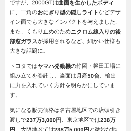
ですが、2000GTは
曲面を生かしたボディ
に、三角の
などデザ
おにぎり型の隠しライト
イン面でも大きなインパクトを与えました。
また、くもり止めのため
ニクロム線入りの後
が採用されるなど、細かい仕様も
部窓ガラス
大きな話題に。
トヨタでは
の静岡・磐田工場に
ヤマハ発動機
組み立てを委託し、当面は
、輸出
月産50台
に力を入れていく方針を明らかにしていま
す。
気になる販売価格は名古屋地区での店頭引き
渡しで
、東京地区では
237万3,000円
238万
、大阪地区では
と微妙な地
円
238万5,000円