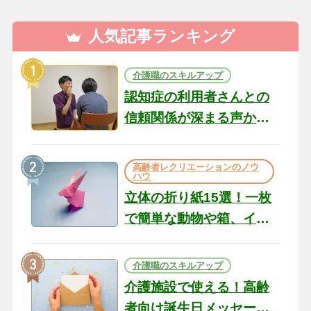
人気記事ランキング
介護職のスキルアップ
認知症の利用者さんとの
信頼関係が深まる声かけ
のコツ10選｜認知症ケア
の現場から（22）
高齢者レクリエーションのノウ
ハウ
立体の折り紙15選！一枚
で簡単な動物や箱、イン
テリアになる作品まで
介護職のスキルアップ
介護施設で使える！高齢
者向け誕生日メッセージ