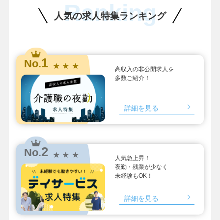
Ranking
人気の求人特集ランキング
1
No.
★ ★ ★
高収入の非公開求人を
多数ご紹介！
詳細を見る
2
No.
★ ★ ★
人気急上昇！
夜勤・残業が少なく
未経験もOK！
詳細を見る