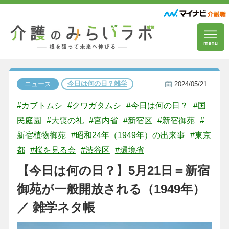
今日は何の日？雑学
ニュース
2024/05/21
#カブトムシ
#クワガタムシ
#今日は何の日？
#国
民庭園
#大喪の礼
#宮内省
#新宿区
#新宿御苑
#
新宿植物御苑
#昭和24年（1949年）の出来事
#東京
都
#桜を見る会
#渋谷区
#環境省
【今日は何の日？】5月21日＝新宿
御苑が一般開放される（1949年）
／ 雑学ネタ帳