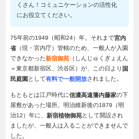
くさん！コミュニケーションの活性化
にお役立てください。
75年前の1949（昭和24）年。それまで
宮内
（現・宮内庁）管轄のため、一般人が入園
省
できなかった
（しんじゅくぎょえん
新宿御苑
＝東京都新宿区、渋谷区）が、この日より
国
として
されました。
民庭園
有料で一般開放
もともとは江戸時代に
の下
信濃高遠藩内藤家
屋敷があった場所。明治維新後の1879（明
治12）年に、
として開設され
新宿植物御苑
ましたが、一般人は入ることができませんで
した。