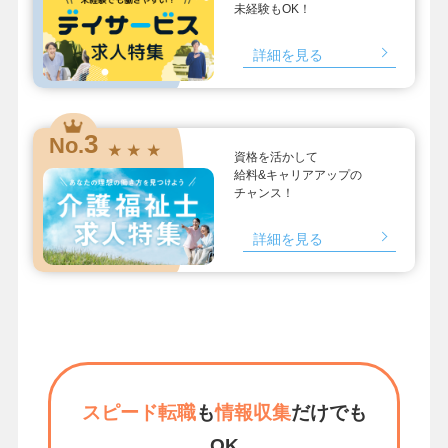
未経験もOK！
詳細を見る
3
No.
★ ★ ★
資格を活かして
給料&キャリアアップの
チャンス！
詳細を見る
スピード転職
も
情報収集
だけでも
OK