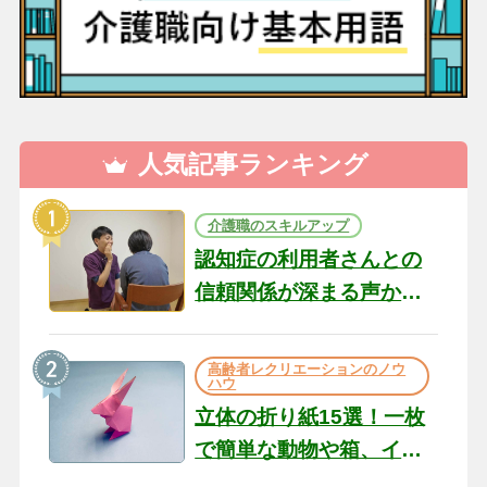
人気記事ランキング
介護職のスキルアップ
認知症の利用者さんとの
信頼関係が深まる声かけ
のコツ10選｜認知症ケア
の現場から（22）
高齢者レクリエーションのノウ
ハウ
立体の折り紙15選！一枚
で簡単な動物や箱、イン
テリアになる作品まで