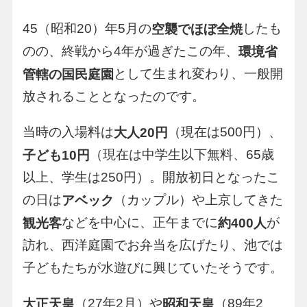
45（昭和20）年5月の
したも
空襲でほぼ全焼
のの、終戦から4年が過ぎたこの年、
環境省
として生まれ変わり、一般開
管轄の国民庭園
放されることとなったのです。
当時の入場料は
（現在は500円）、
大人20円
（現在は中学生以下無料、65歳
子ども10円
以上、学生は250円）。開放初日となったこ
の日は
（カップル）や上京してきた
アベック
などを中心に、正午までに
が
観光客
約400人
訪れ、西洋庭園でお弁当を広げたり、池では
子どもたちが水遊びに興じていたそうです。
（27年2月）や
（89年2
大正天皇
昭和天皇