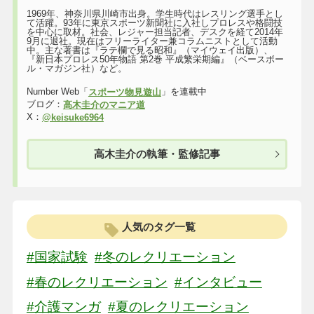
1969年、神奈川県川崎市出身。学生時代はレスリング選手とし
て活躍。93年に東京スポーツ新聞社に入社しプロレスや格闘技
を中心に取材。社会、レジャー担当記者、デスクを経て2014年
9月に退社。現在はフリーライター兼コラムニストとして活動
中。主な著書は『ラテ欄で見る昭和』（マイウェイ出版）、
『新日本プロレス50年物語 第2巻 平成繁栄期編』（ベースボー
ル・マガジン社）など。
Number Web「
」を連載中
スポーツ物見遊山
ブログ：
高木圭介のマニア道
X：
@keisuke6964
高木圭介の執筆・監修記事
人気のタグ一覧
#国家試験
#冬のレクリエーション
#春のレクリエーション
#インタビュー
#介護マンガ
#夏のレクリエーション