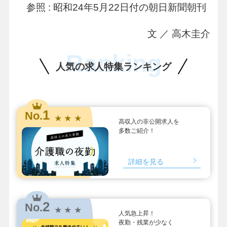
参照 : 昭和24年5月22日付の朝日新聞朝刊
文 ／ 高木圭介
Ranking
人気の求人特集ランキング
1
No.
★ ★ ★
高収入の非公開求人を
多数ご紹介！
詳細を見る
2
No.
★ ★ ★
人気急上昇！
夜勤・残業が少なく