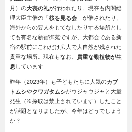
月）の
が行われたり、現在も内閣総
大喪の礼
理大臣主催の「
」が催されたり、
桜を見る会
海外からの要人をもてなしたりする場所とし
ても有名な新宿御苑ですが、大都会である新
宿の駅前にこれだけ広大で大自然が残された
貴重な場所。現在もなお、
貴重な動植物が生
しています。
息
昨年（2023年）も子どもたちに人気の
カブ
や
がウジャウジャと大量
トムシ
クワガタムシ
発生（※採取は禁止されています）したこと
が話題となりましたが、今年はどうでしょう
か？