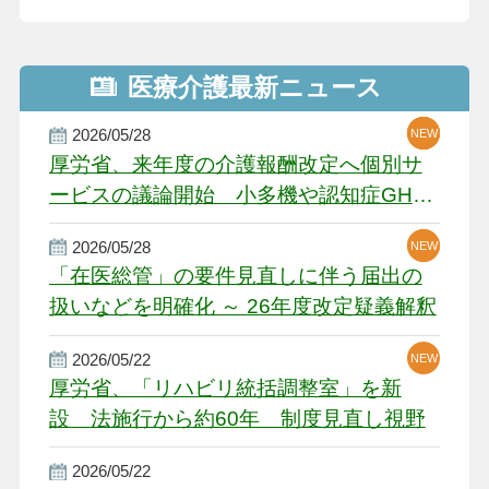
医療介護最新ニュース
2026/05/28
NEW
NEW
NEW
厚労省、来年度の介護報酬改定へ個別サ
ービスの議論開始 小多機や認知症GH、
厳しい経営環境に危機感
2026/05/28
NEW
NEW
「在医総管」の要件見直しに伴う届出の
扱いなどを明確化 ～ 26年度改定疑義解釈
2026/05/22
NEW
厚労省、「リハビリ統括調整室」を新
設 法施行から約60年 制度見直し視野
2026/05/22