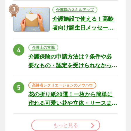
介護職のスキルアップ
介護施設で使える！高齢
者向け誕生日メッセージ
の例文と書き方のポイン
ト
介護士の常識
介護保険の申請方法は？条件や必
要なもの・認定を受けられなかっ
た場合の対処法
高齢者レクリエーションのノウハウ
花の折り紙20選！一枚から簡単に
作れる可愛い花や立体・リースま
で
もっと見る