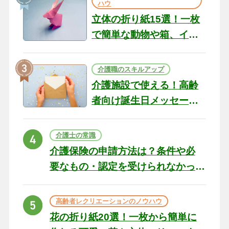
ハウ
立体の折り紙15選！一枚
で簡単な動物や箱、イン
テリアになる作品まで
介護職のスキルアップ
介護施設で使える！高齢
者向け誕生日メッセージ
の例文と書き方のポイン
ト
介護士の常識
介護保険の申請方法は？条件や必
要なもの・認定を受けられなかっ
た場合の対処法
高齢者レクリエーションのノウハウ
花の折り紙20選！一枚から簡単に