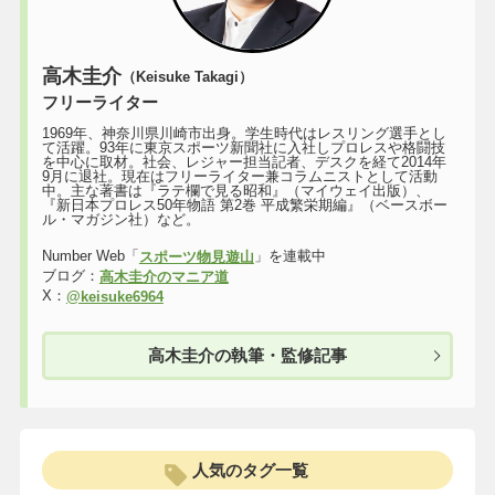
高木圭介
（Keisuke Takagi）
フリーライター
1969年、神奈川県川崎市出身。学生時代はレスリング選手とし
て活躍。93年に東京スポーツ新聞社に入社しプロレスや格闘技
を中心に取材。社会、レジャー担当記者、デスクを経て2014年
9月に退社。現在はフリーライター兼コラムニストとして活動
中。主な著書は『ラテ欄で見る昭和』（マイウェイ出版）、
『新日本プロレス50年物語 第2巻 平成繁栄期編』（ベースボー
ル・マガジン社）など。
Number Web「
」を連載中
スポーツ物見遊山
ブログ：
高木圭介のマニア道
X：
@keisuke6964
高木圭介の執筆・監修記事
人気のタグ一覧