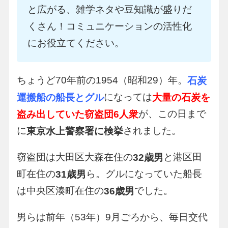
と広がる、雑学ネタや豆知識が盛りだ
くさん！コミュニケーションの活性化
にお役立てください。
ちょうど70年前の1954（昭和29）年。
石炭
になっては
運搬船の船長とグル
大量の石炭を
が、この日まで
盗み出していた窃盗団6人衆
に
されました。
東京水上警察署に検挙
窃盗団は大田区大森在住の
と港区田
32歳男
町在住の
ら。グルになっていた船長
31歳男
は中央区湊町在住の
でした。
36歳男
男らは前年（53年）9月ごろから、毎日交代