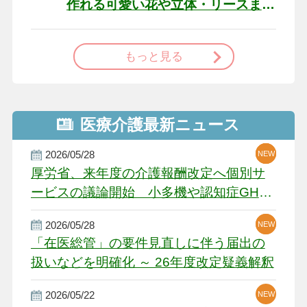
作れる可愛い花や立体・リースま
で
もっと見る
医療介護最新ニュース
2026/05/28
NEW
NEW
NEW
厚労省、来年度の介護報酬改定へ個別サ
ービスの議論開始 小多機や認知症GH、
厳しい経営環境に危機感
2026/05/28
NEW
NEW
「在医総管」の要件見直しに伴う届出の
扱いなどを明確化 ～ 26年度改定疑義解釈
2026/05/22
NEW