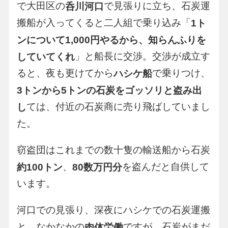
で大田区の
で見張りに立ち、石炭運
呑川河口
搬船が入ってくると二人組で乗り込み「
1ト
ンについて1,000円やるから、知らんふりを
」と船長に交渉。交渉が成立す
していてくれ
ると、夜も更けてから
で乗りつけ、
ハシケ船
3トンから5トンの石炭をゴッソリと盗み出
ては、付近の石炭商に売り飛ばしていまし
し
た。
窃盗団はこれまでの数十隻の輸送船から石炭
、
を盗んだと自供して
約100トン
80数万円分
います。
河口での見張り、深夜にハシケでの石炭運搬
と、なかなかの
ですが、石炭がまだ
肉体労働