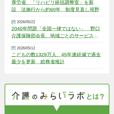
厚労省、「リハビリ統括調整室」を新
設 法施行から約60年 制度見直し視野
2026/05/22
2040年問題「全国一律ではない」 野口
介護保険部会長、地域ごとのサービス基
盤整備を促す
2026/05/12
こどもの数1329万人、45年連続減で過去
最少を更新 総務省推計