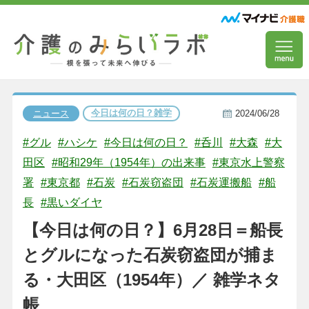
今日は何の日？雑学
ニュース
2024/06/28
#グル
#ハシケ
#今日は何の日？
#呑川
#大森
#大
田区
#昭和29年（1954年）の出来事
#東京水上警察
署
#東京都
#石炭
#石炭窃盗団
#石炭運搬船
#船
長
#黒いダイヤ
【今日は何の日？】6月28日＝船長
とグルになった石炭窃盗団が捕ま
る・大田区（1954年）／ 雑学ネタ
帳