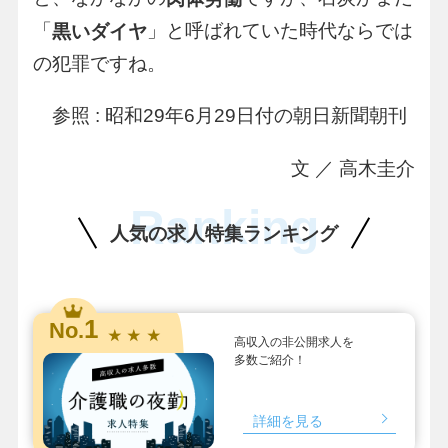
「
」と呼ばれていた時代ならでは
黒いダイヤ
の犯罪ですね。
参照 : 昭和29年6月29日付の朝日新聞朝刊
文 ／ 高木圭介
Ranking
人気の求人特集ランキング
1
No.
★ ★ ★
高収入の非公開求人を
多数ご紹介！
詳細を見る