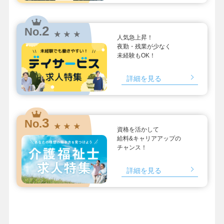
2
No.
★ ★ ★
人気急上昇！
夜勤・残業が少なく
未経験もOK！
詳細を見る
3
No.
★ ★ ★
資格を活かして
給料&キャリアアップの
チャンス！
詳細を見る