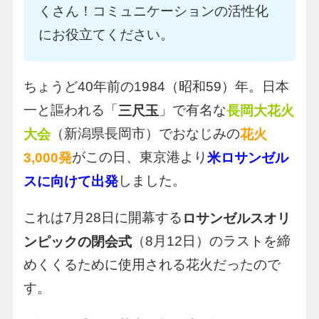
くさん！コミュニケーションの活性化
にお役立てください。
ちょうど40年前の1984（昭和59）年。日本
一と謳われる「
」で有名な
三尺玉
長岡大花火
（新潟県長岡市）でおなじみの
大会
花火
がこの日、東京港より
3,000発
米ロサンゼル
しました。
スに向けて出発
これは7月28日に開幕する
ロサンゼルスオリ
（8月12日）のラストを締
ンピックの閉会式
めくくるために使用される花火だったので
す。