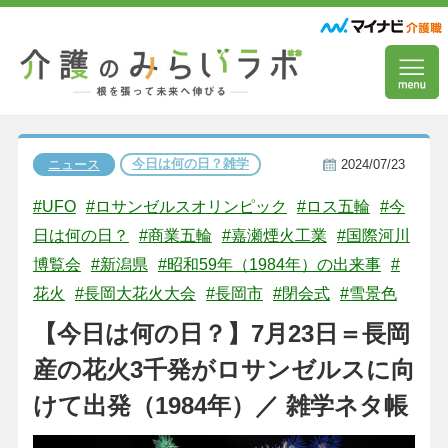
今日は何の日？雑学
ニュース
2024/07/23
#UFO
#ロサンゼルスオリンピック
#ロス五輪
#今
日は何の日？
#商業五輪
#嘉瀬煙火工業
#国際河川
博覧会
#新潟県
#昭和59年（1984年）の出来事
#
花火
#長岡大花火大会
#長岡市
#閉会式
#雪景色
【今日は何の日？】7月23日＝長岡
産の花火3千発がロサンゼルスに向
けて出発（1984年）／ 雑学ネタ帳