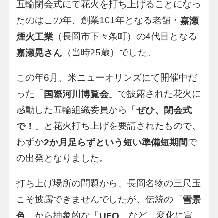
五輪閉会式にて花火を打ち上げることになっ
たのはこの年、創業101年となる老舗・
嘉瀬
（長岡市下々条町）の4代目となる
煙火工業
（当時25歳）でした。
嘉瀬晃さん
この年6月、米ニューオリンズにて開催中だ
った「
」で披露された花火に
国際河川博覧会
感動した五輪組織委員から「
ぜひ、閉会式
」と花火打ち上げを要請されたもので、
で！
わずか
で
2か月足らずという短い準備短期間
の出発となりました。
打ち上げ場所の問題から、長岡名物の三尺玉
こそ披露できませんでしたが、伝統の「
雪景
」から抽象的な「
」など、変化に富
色
UFO