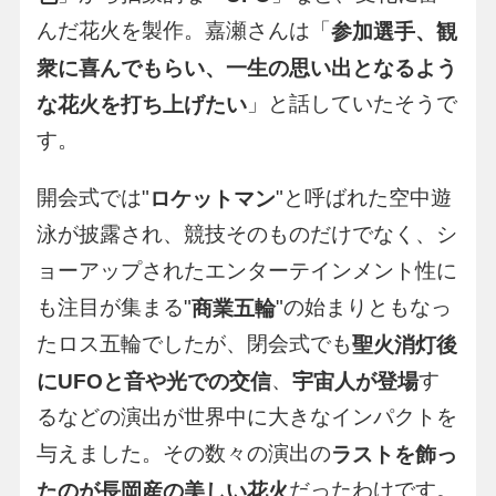
んだ花火を製作。嘉瀬さんは「
参加選手、観
衆に喜んでもらい、一生の思い出となるよう
」と話していたそうで
な花火を打ち上げたい
す。
開会式では"
"と呼ばれた空中遊
ロケットマン
泳が披露され、競技そのものだけでなく、シ
ョーアップされたエンターテインメント性に
も注目が集まる"
"の始まりともなっ
商業五輪
たロス五輪でしたが、閉会式でも
聖火消灯後
、
す
にUFOと音や光での交信
宇宙人が登場
るなどの演出が世界中に大きなインパクトを
与えました。その数々の演出の
ラストを飾っ
だったわけです。
たのが長岡産の美しい花火