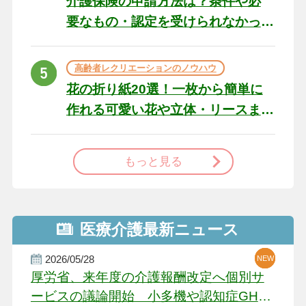
介護保険の申請方法は？条件や必
要なもの・認定を受けられなかっ
た場合の対処法
高齢者レクリエーションのノウハウ
花の折り紙20選！一枚から簡単に
作れる可愛い花や立体・リースま
で
もっと見る
医療介護最新ニュース
2026/05/28
NEW
NEW
NEW
厚労省、来年度の介護報酬改定へ個別サ
ービスの議論開始 小多機や認知症GH、