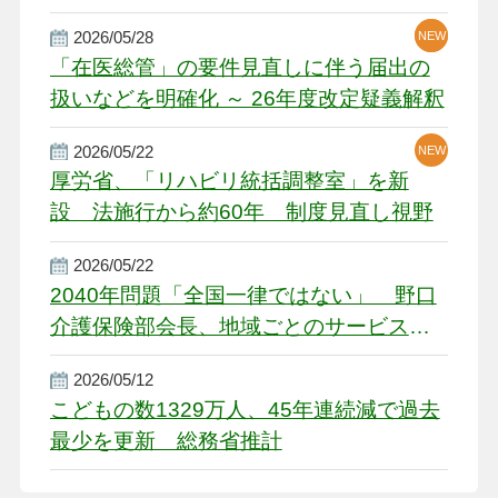
厳しい経営環境に危機感
2026/05/28
NEW
NEW
「在医総管」の要件見直しに伴う届出の
扱いなどを明確化 ～ 26年度改定疑義解釈
2026/05/22
NEW
厚労省、「リハビリ統括調整室」を新
設 法施行から約60年 制度見直し視野
2026/05/22
2040年問題「全国一律ではない」 野口
介護保険部会長、地域ごとのサービス基
盤整備を促す
2026/05/12
こどもの数1329万人、45年連続減で過去
最少を更新 総務省推計