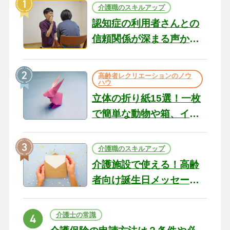
介護職のスキルアップ
認知症の利用者さんとの
信頼関係が深まる声かけ
のコツ10選｜認知症ケア
の現場から（22）
高齢者レクリエーションのノウ
ハウ
立体の折り紙15選！一枚
で簡単な動物や箱、イン
テリアになる作品まで
介護職のスキルアップ
介護施設で使える！高齢
者向け誕生日メッセージ
の例文と書き方のポイン
ト
介護士の常識