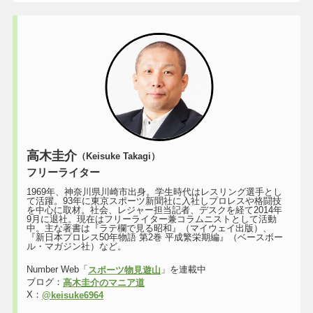
高木圭介
（Keisuke Takagi）
フリーライター
1969年、神奈川県川崎市出身。学生時代はレスリング選手とし
て活躍。93年に東京スポーツ新聞社に入社しプロレスや格闘技
を中心に取材。社会、レジャー担当記者、デスクを経て2014年
9月に退社。現在はフリーライター兼コラムニストとして活動
中。主な著書は『ラテ欄で見る昭和』（マイウェイ出版）、
『新日本プロレス50年物語 第2巻 平成繁栄期編』（ベースボー
ル・マガジン社）など。
Number Web「
」を連載中
スポーツ物見遊山
ブログ：
高木圭介のマニア道
X：
@keisuke6964