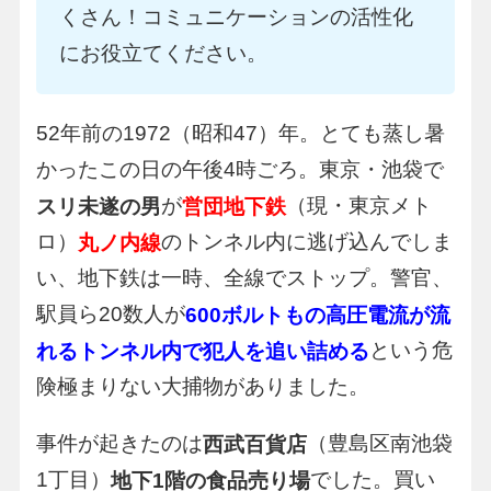
くさん！コミュニケーションの活性化
にお役立てください。
52年前の1972（昭和47）年。とても蒸し暑
かったこの日の午後4時ごろ。東京・池袋で
が
（現・東京メト
スリ未遂の男
営団地下鉄
ロ）
のトンネル内に逃げ込んでしま
丸ノ内線
い、地下鉄は一時、全線でストップ。警官、
駅員ら20数人が
600ボルトもの高圧電流が流
という危
れるトンネル内で犯人を追い詰める
険極まりない大捕物がありました。
事件が起きたのは
（豊島区南池袋
西武百貨店
1丁目）
でした。買い
地下1階の食品売り場