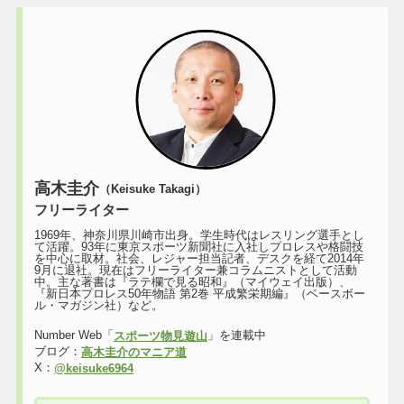
高木圭介
（Keisuke Takagi）
フリーライター
1969年、神奈川県川崎市出身。学生時代はレスリング選手とし
て活躍。93年に東京スポーツ新聞社に入社しプロレスや格闘技
を中心に取材。社会、レジャー担当記者、デスクを経て2014年
9月に退社。現在はフリーライター兼コラムニストとして活動
中。主な著書は『ラテ欄で見る昭和』（マイウェイ出版）、
『新日本プロレス50年物語 第2巻 平成繁栄期編』（ベースボー
ル・マガジン社）など。
Number Web「
」を連載中
スポーツ物見遊山
ブログ：
高木圭介のマニア道
X：
@keisuke6964