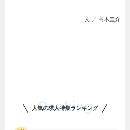
文 ／ 高木圭介
Ranking
人気の求人特集ランキング