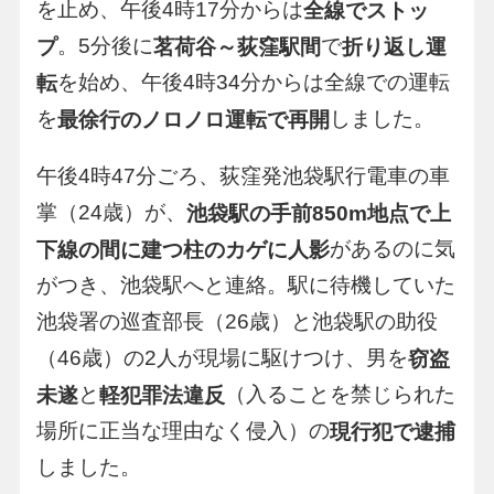
を止め、午後4時17分からは
全線でストッ
。5分後に
で
プ
茗荷谷～荻窪駅間
折り返し運
を始め、午後4時34分からは全線での運転
転
を
しました。
最徐行のノロノロ運転で再開
午後4時47分ごろ、荻窪発池袋駅行電車の車
掌（24歳）が、
池袋駅の手前850m地点で上
があるのに気
下線の間に建つ柱のカゲに人影
がつき、池袋駅へと連絡。駅に待機していた
池袋署の巡査部長（26歳）と池袋駅の助役
（46歳）の2人が現場に駆けつけ、男を
窃盗
と
（入ることを禁じられた
未遂
軽犯罪法違反
場所に正当な理由なく侵入）の
現行犯で逮捕
しました。