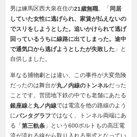
男は練馬区西大泉在住の
。「
21歳無職
同居
していた女性に逃げられ、家賃が払えないの
でスリをしようとした。追いかけられて逃げ
回っているうちに線路に出てしまった。途中
」と
で通気口から逃げようとしたが失敗した
自供しました。
単なる捕物劇とは違い、この事件が大変危険
だったのは舞台が
だった
丸ノ内線のトンネル
ことです。営団地下鉄の中でも老舗にあたる
と
では電流を他の路線のよう
銀座線
丸ノ内線
に
ではなく、トンネル両端にあ
パンタグラフ
る「
」という600ボルトもの高圧電
第三軌条
流が流れる線から取り入れる形式となってい