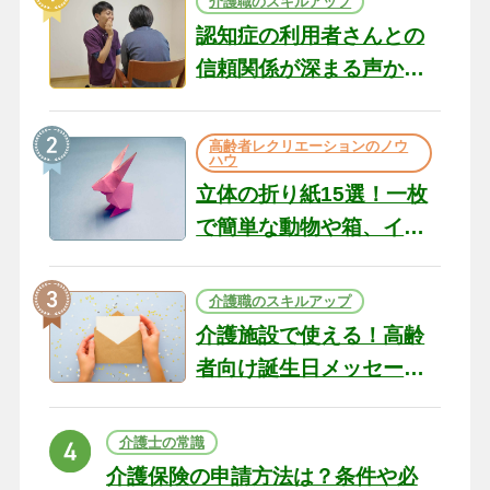
介護職のスキルアップ
認知症の利用者さんとの
信頼関係が深まる声かけ
のコツ10選｜認知症ケア
の現場から（22）
高齢者レクリエーションのノウ
ハウ
立体の折り紙15選！一枚
で簡単な動物や箱、イン
テリアになる作品まで
介護職のスキルアップ
介護施設で使える！高齢
者向け誕生日メッセージ
の例文と書き方のポイン
ト
介護士の常識
介護保険の申請方法は？条件や必