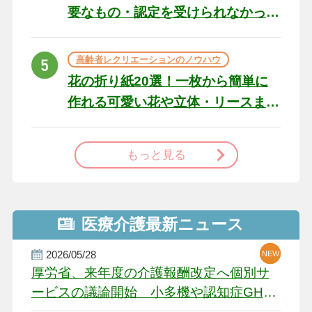
要なもの・認定を受けられなかっ
た場合の対処法
高齢者レクリエーションのノウハウ
花の折り紙20選！一枚から簡単に
作れる可愛い花や立体・リースま
で
もっと見る
医療介護最新ニュース
2026/05/28
NEW
NEW
NEW
厚労省、来年度の介護報酬改定へ個別サ
ービスの議論開始 小多機や認知症GH、
厳しい経営環境に危機感