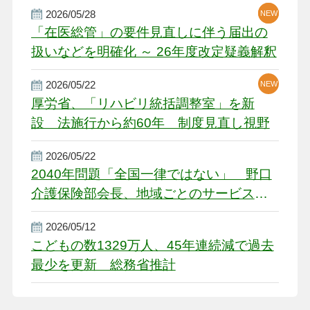
2026/05/28
NEW
NEW
「在医総管」の要件見直しに伴う届出の
扱いなどを明確化 ～ 26年度改定疑義解釈
2026/05/22
NEW
厚労省、「リハビリ統括調整室」を新
設 法施行から約60年 制度見直し視野
2026/05/22
2040年問題「全国一律ではない」 野口
介護保険部会長、地域ごとのサービス基
盤整備を促す
2026/05/12
こどもの数1329万人、45年連続減で過去
最少を更新 総務省推計