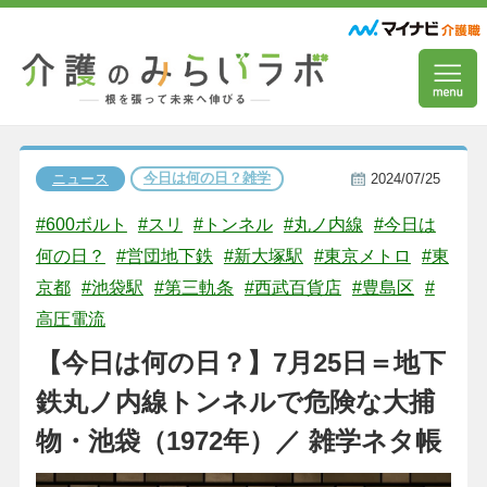
今日は何の日？雑学
ニュース
2024/07/25
#600ボルト
#スリ
#トンネル
#丸ノ内線
#今日は
何の日？
#営団地下鉄
#新大塚駅
#東京メトロ
#東
京都
#池袋駅
#第三軌条
#西武百貨店
#豊島区
#
高圧電流
【今日は何の日？】7月25日＝地下
鉄丸ノ内線トンネルで危険な大捕
物・池袋（1972年）／ 雑学ネタ帳