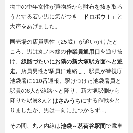
物中の中年女性が買物袋から財布を抜き取ろ
うとする若い男に気がつき「
」と
ドロボウ！
大声をあげました。
同売場の店員男性（25歳）が追いかけたと
ころ、男は丸ノ内線の
を通り抜
作業員通用口
け、
線路づたいにお隣の新大塚駅方面へと逃
。店員男性が駅員に連絡し、駅員が警視庁
走
池袋署に110番通報。駆けつけた池袋署員と
駅員の8人が線路へと降り、新大塚駅側から
降りた駅員3人と
にする作戦をと
はさみうち
りましたが、男は一向に見つからず...。
その間、丸ノ内線は
で電車
池袋～茗荷谷駅間