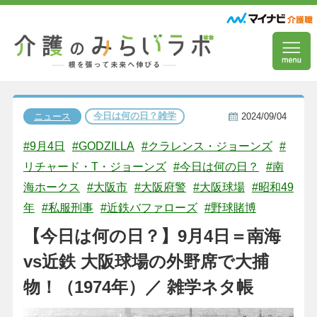
今日は何の日？雑学
ニュース
2024/09/04
#9月4日
#GODZILLA
#クラレンス・ジョーンズ
#
リチャード・T・ジョーンズ
#今日は何の日？
#南
海ホークス
#大阪市
#大阪府警
#大阪球場
#昭和49
年
#私服刑事
#近鉄バファローズ
#野球賭博
【今日は何の日？】9月4日＝南海
vs近鉄 大阪球場の外野席で大捕
物！（1974年）／ 雑学ネタ帳