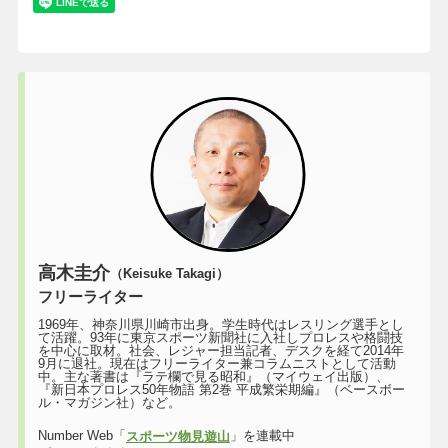
高木圭介
（Keisuke Takagi）
フリーライター
1969年、神奈川県川崎市出身。学生時代はレスリング選手とし
て活躍。93年に東京スポーツ新聞社に入社しプロレスや格闘技
を中心に取材。社会、レジャー担当記者、デスクを経て2014年
9月に退社。現在はフリーライター兼コラムニストとして活動
中。主な著書は『ラテ欄で見る昭和』（マイウェイ出版）、
『新日本プロレス50年物語 第2巻 平成繁栄期編』（ベースボー
ル・マガジン社）など。
Number Web「
」を連載中
スポーツ物見遊山