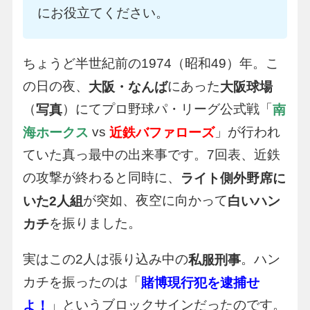
にお役立てください。
ちょうど半世紀前の1974（昭和49）年。こ
の日の夜、
にあった
大阪・なんば
大阪球場
（
）にてプロ野球パ・リーグ公式戦「
写真
南
vs
」が行われ
海ホークス
近鉄バファローズ
ていた真っ最中の出来事です。7回表、近鉄
の攻撃が終わると同時に、
ライト側外野席に
が突如、夜空に向かって
いた2人組
白いハン
を振りました。
カチ
実はこの2人は張り込み中の
。ハン
私服刑事
カチを振ったのは「
賭博現行犯を逮捕せ
」というブロックサインだったのです。
よ！