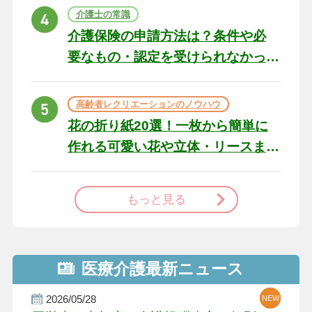
ト
介護士の常識
介護保険の申請方法は？条件や必
要なもの・認定を受けられなかっ
た場合の対処法
高齢者レクリエーションのノウハウ
花の折り紙20選！一枚から簡単に
作れる可愛い花や立体・リースま
で
もっと見る
医療介護最新ニュース
2026/05/28
NEW
NEW
NEW