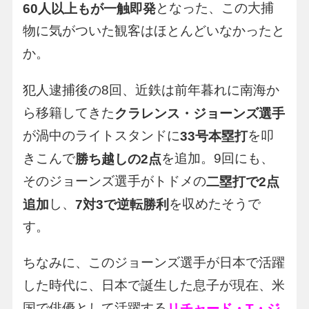
となった、この大捕
60人以上もが一触即発
物に気がついた観客はほとんどいなかったと
か。
犯人逮捕後の8回、近鉄は前年暮れに南海か
ら移籍してきた
クラレンス・ジョーンズ選手
が渦中のライトスタンドに
を叩
33号本塁打
きこんで
を追加。9回にも、
勝ち越しの2点
そのジョーンズ選手がトドメの
二塁打で2点
し、
を収めたそうで
追加
7対3で逆転勝利
す。
ちなみに、このジョーンズ選手が日本で活躍
した時代に、日本で誕生した息子が現在、米
国で俳優として活躍する
リチャード・T・ジ