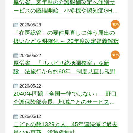
厚労省、来年度の介護報酬改定へ個別サ
ービスの議論開始 小多機や認知症GH、
厳しい経営環境に危機感
2026/05/28
NEW
NEW
「在医総管」の要件見直しに伴う届出の
扱いなどを明確化 ～ 26年度改定疑義解釈
2026/05/22
NEW
厚労省、「リハビリ統括調整室」を新
設 法施行から約60年 制度見直し視野
2026/05/22
2040年問題「全国一律ではない」 野口
介護保険部会長、地域ごとのサービス基
盤整備を促す
2026/05/12
こどもの数1329万人、45年連続減で過去
最少を更新 総務省推計