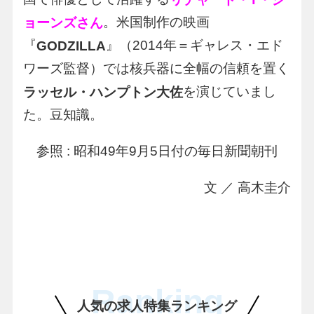
。米国制作の映画
ョーンズさん
『
』（2014年＝ギャレス・エド
GODZILLA
ワーズ監督）では核兵器に全幅の信頼を置く
を演じていまし
ラッセル・ハンプトン大佐
た。豆知識。
参照 : 昭和49年9月5日付の毎日新聞朝刊
文 ／ 高木圭介
Ranking
人気の求人特集ランキング