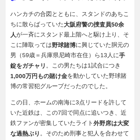
ハンカチの合図とともに、スタンドのあちこ
ちに散らばっていた
大阪府警の捜査員50余
が一斉にスタンド最上階へと駆け上り、そ
人
こに陣取っては
に興じていた胴元の
野球賭博
男（59歳＝兵庫県尼崎市在住）ら13人に
手
。この男たちは1試合につき
錠をガチャリ
を動かしていた野球賭
1,000万円もの賭け金
博の常習犯グループだったのでした。
この日、ホームの南海に3点リードを許して
いた近鉄は、この7回で同点に追いつき、近
鉄ファンが密集していたライト
外野席は大変
。そのため刑事と犯人を合わせて
な過熱ぶり