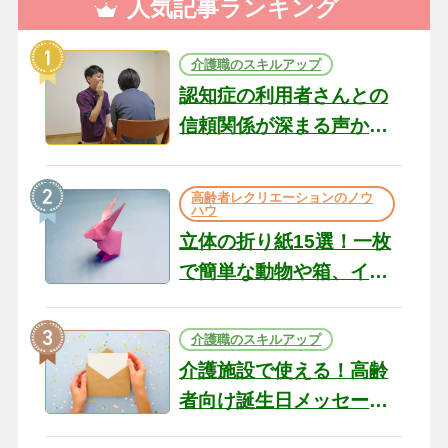
人気記事ランキング
介護職のスキルアップ
認知症の利用者さんとの
信頼関係が深まる声かけ
のコツ10選｜認知症ケア
の現場から（22）
高齢者レクリエーションのノウ
ハウ
立体の折り紙15選！一枚
で簡単な動物や箱、イン
テリアになる作品まで
介護職のスキルアップ
介護施設で使える！高齢
者向け誕生日メッセージ
の例文と書き方のポイン