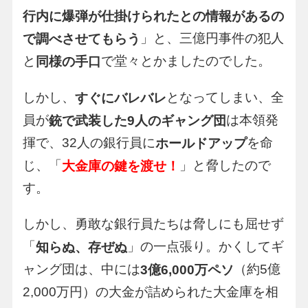
行内に爆弾が仕掛けられたとの情報があるの
」と、三億円事件の犯人
で調べさせてもらう
と
で堂々とかましたのでした。
同様の手口
しかし、
となってしまい、全
すぐにバレバレ
員が
は本領発
銃で武装した9人のギャング団
揮で、32人の銀行員に
を命
ホールドアップ
じ、「
」と脅したので
大金庫の鍵を渡せ！
す。
しかし、勇敢な銀行員たちは脅しにも屈せず
「
」の一点張り。かくしてギ
知らぬ、存ぜぬ
ャング団は、中には
（約5億
3億6,000万ペソ
2,000万円）の大金が詰められた大金庫を相