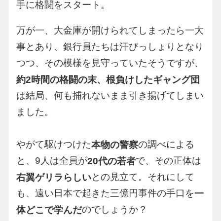
手に格闘をスタート。
万が一、大金庫が開けられてしまったら一大
事とあり、銀行員たちは汗びっしょりとなり
つつ、その模様を見守っていたそうですが、
約2時間の格闘の末、根負けしたギャング団
は結局、何も捕れないまま引き揚げてしまい
ました。
やがて駆けつけた
の調べによる
本物の警察
と、9人は全員が
で、その正体は
20代の若者
との見立て。それにして
右翼ゲリラらしい
も、遠い日本で起きた三億円事件の手口を
一
のでしょうか？
体どこで学んだ