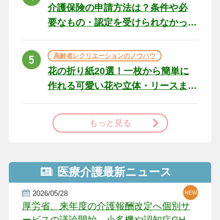
介護保険の申請方法は？条件や必
要なもの・認定を受けられなかっ
た場合の対処法
高齢者レクリエーションのノウハウ
花の折り紙20選！一枚から簡単に
作れる可愛い花や立体・リースま
で
もっと見る
医療介護最新ニュース
2026/05/28
NEW
NEW
NEW
厚労省、来年度の介護報酬改定へ個別サ
ービスの議論開始 小多機や認知症GH、