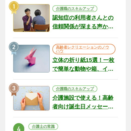
介護職のスキルアップ
認知症の利用者さんとの
信頼関係が深まる声かけ
のコツ10選｜認知症ケア
の現場から（22）
高齢者レクリエーションのノウ
ハウ
立体の折り紙15選！一枚
で簡単な動物や箱、イン
テリアになる作品まで
介護職のスキルアップ
介護施設で使える！高齢
者向け誕生日メッセージ
の例文と書き方のポイン
ト
介護士の常識