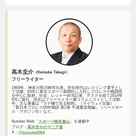
高木圭介
（Keisuke Takagi）
フリーライター
1969年、神奈川県川崎市出身。学生時代はレスリング選手とし
て活躍。93年に東京スポーツ新聞社に入社しプロレスや格闘技
を中心に取材。社会、レジャー担当記者、デスクを経て2014年
9月に退社。現在はフリーライター兼コラムニストとして活動
中。主な著書は『ラテ欄で見る昭和』（マイウェイ出版）、
『新日本プロレス50年物語 第2巻 平成繁栄期編』（ベースボー
ル・マガジン社）など。
Number Web「
」を連載中
スポーツ物見遊山
ブログ：
高木圭介のマニア道
X：
@keisuke6964