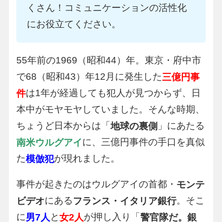
くさん！コミュニケーションの活性化
にお役立てください。
55年前の1969（昭和44）年。東京・府中市
で68（昭和43）年12月に発生した
三億円事
は1年が経過しても犯人が見つからず、日
件
本中がモヤモヤしていました。そんな時期、
ちょうど日本からは「
」にあたる
地球の裏側
に、三億円事件の手口を真似
南米ウルグアイ
た
が現れました。
模倣犯
事件が起きたのはウルグアイの首都・
モンテ
にある
。そこ
ビデオ
フランス・イタリア銀行
に
と
が押し入り「
男7人
女2人
警官隊だ。銀