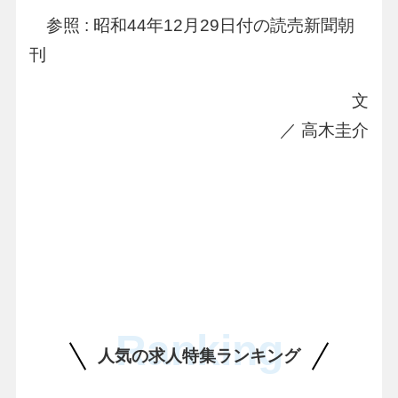
参照 : 昭和44年12月29日付の読売新聞朝
刊
文
／ 高木圭介
Ranking
人気の求人特集ランキング