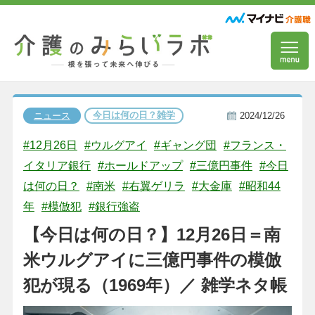
今日は何の日？雑学
ニュース
2024/12/26
#12月26日
#ウルグアイ
#ギャング団
#フランス・
イタリア銀行
#ホールドアップ
#三億円事件
#今日
は何の日？
#南米
#右翼ゲリラ
#大金庫
#昭和44
年
#模倣犯
#銀行強盗
【今日は何の日？】12月26日＝南
米ウルグアイに三億円事件の模倣
犯が現る（1969年）／ 雑学ネタ帳