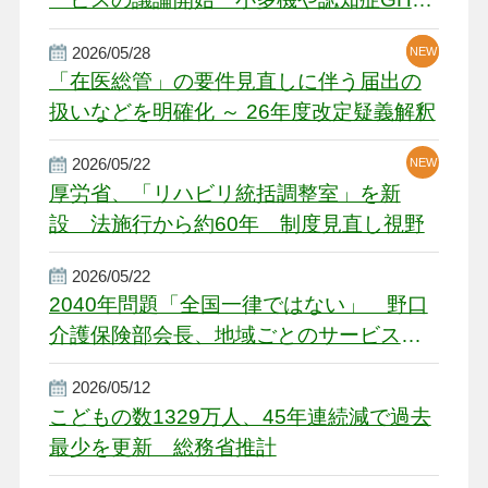
厳しい経営環境に危機感
2026/05/28
NEW
NEW
「在医総管」の要件見直しに伴う届出の
扱いなどを明確化 ～ 26年度改定疑義解釈
2026/05/22
NEW
厚労省、「リハビリ統括調整室」を新
設 法施行から約60年 制度見直し視野
2026/05/22
2040年問題「全国一律ではない」 野口
介護保険部会長、地域ごとのサービス基
盤整備を促す
2026/05/12
こどもの数1329万人、45年連続減で過去
最少を更新 総務省推計