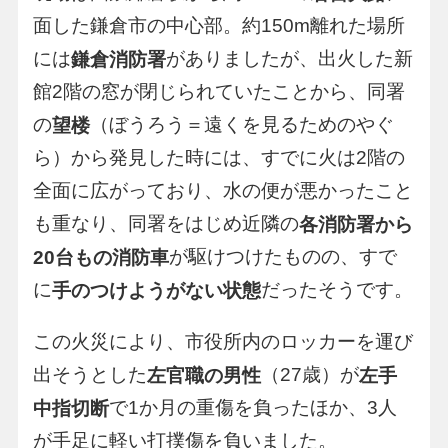
面した鎌倉市の中心部。約150m離れた場所
には
がありましたが、出火した新
鎌倉消防署
館2階の窓が閉じられていたことから、同署
の
（ぼうろう＝遠くを見るためのやぐ
望楼
ら）から発見した時には、すでに火は2階の
全面に広がっており、水の便が悪かったこと
も重なり、同署をはじめ近隣の
各消防署から
が駆けつけたものの、すで
20台もの消防車
に
だったそうです。
手のつけようがない状態
この火災により、市役所内のロッカーを運び
出そうとした
（27歳）が
左官職の男性
左手
で1か月の重傷を負ったほか、3人
中指切断
が手足に軽い打撲傷を負いました。