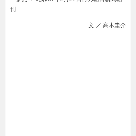
刊
文 ／ 高木圭介