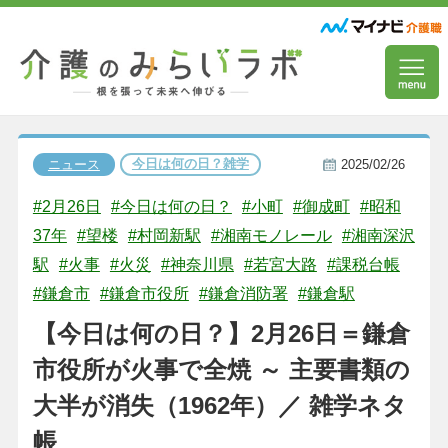
今日は何の日？雑学
ニュース
2025/02/26
#2月26日
#今日は何の日？
#小町
#御成町
#昭和
37年
#望楼
#村岡新駅
#湘南モノレール
#湘南深沢
駅
#火事
#火災
#神奈川県
#若宮大路
#課税台帳
#鎌倉市
#鎌倉市役所
#鎌倉消防署
#鎌倉駅
【今日は何の日？】2月26日＝鎌倉
市役所が火事で全焼 ～ 主要書類の
大半が消失（1962年）／ 雑学ネタ
帳