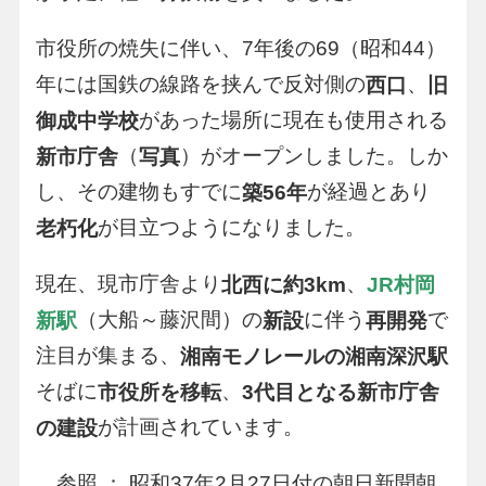
市役所の焼失に伴い、7年後の69（昭和44）
年には国鉄の線路を挟んで反対側の
、
西口
旧
があった場所に現在も使用される
御成中学校
（
）がオープンしました。しか
新市庁舎
写真
し、その建物もすでに
が経過とあり
築56年
が目立つようになりました。
老朽化
現在、現市庁舎より
、
北西に約3km
JR村岡
（大船～藤沢間）の
に伴う
で
新駅
新設
再開発
注目が集まる、
湘南モノレールの湘南深沢駅
そばに
、
市役所を移転
3代目となる新市庁舎
が計画されています。
の建設
参照 ： 昭和37年2月27日付の朝日新聞朝