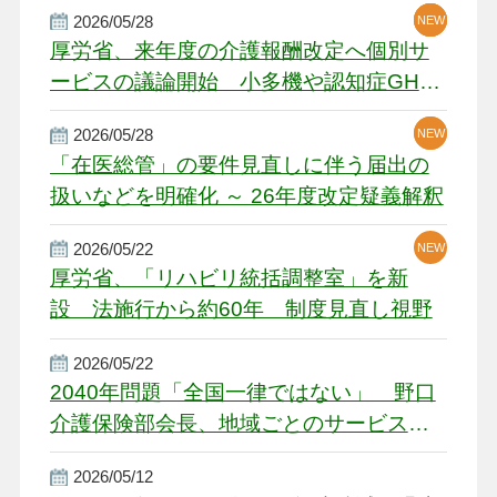
2026/05/28
NEW
NEW
NEW
厚労省、来年度の介護報酬改定へ個別サ
ービスの議論開始 小多機や認知症GH、
厳しい経営環境に危機感
2026/05/28
NEW
NEW
「在医総管」の要件見直しに伴う届出の
扱いなどを明確化 ～ 26年度改定疑義解釈
2026/05/22
NEW
厚労省、「リハビリ統括調整室」を新
設 法施行から約60年 制度見直し視野
2026/05/22
2040年問題「全国一律ではない」 野口
介護保険部会長、地域ごとのサービス基
盤整備を促す
2026/05/12