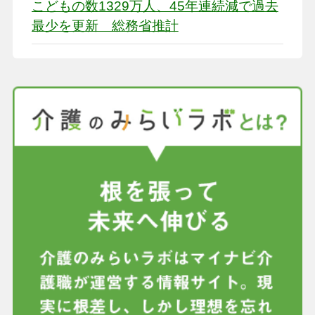
こどもの数1329万人、45年連続減で過去
最少を更新 総務省推計