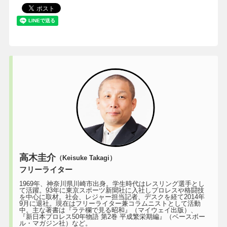
高木圭介
（Keisuke Takagi）
フリーライター
1969年、神奈川県川崎市出身。学生時代はレスリング選手とし
て活躍。93年に東京スポーツ新聞社に入社しプロレスや格闘技
を中心に取材。社会、レジャー担当記者、デスクを経て2014年
9月に退社。現在はフリーライター兼コラムニストとして活動
中。主な著書は『ラテ欄で見る昭和』（マイウェイ出版）、
『新日本プロレス50年物語 第2巻 平成繁栄期編』（ベースボー
ル・マガジン社）など。