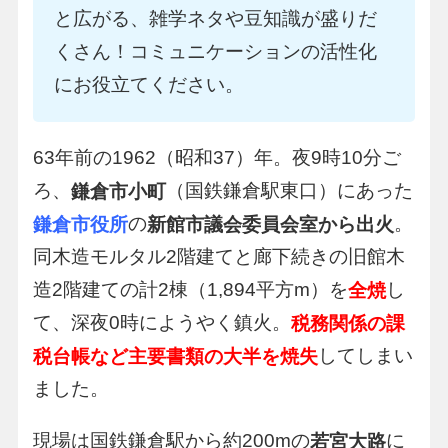
と広がる、雑学ネタや豆知識が盛りだ
くさん！コミュニケーションの活性化
にお役立てください。
63年前の1962（昭和37）年。夜9時10分ご
ろ、
（国鉄鎌倉駅東口）にあった
鎌倉市小町
の
。
鎌倉市役所
新館市議会委員会室から出火
同木造モルタル2階建てと廊下続きの旧館木
造2階建ての計2棟（1,894平方m）を
し
全焼
て、深夜0時にようやく鎮火。
税務関係の課
してしまい
税台帳など主要書類の大半を焼失
ました。
現場は国鉄鎌倉駅から約200mの
に
若宮大路