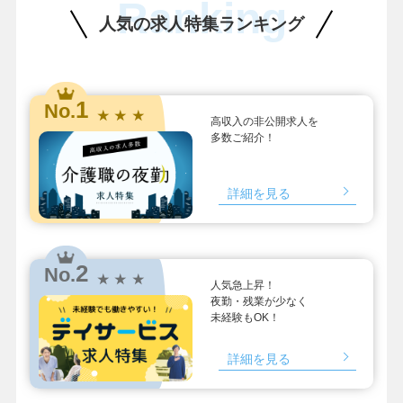
Ranking
人気の求人特集ランキング
1
No.
★ ★ ★
高収入の非公開求人を
多数ご紹介！
詳細を見る
2
No.
★ ★ ★
人気急上昇！
夜勤・残業が少なく
未経験もOK！
詳細を見る