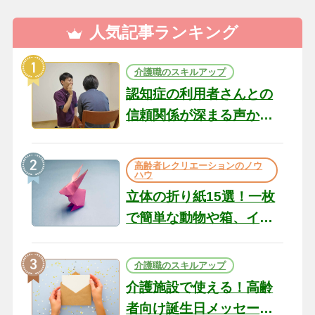
人気記事ランキング
介護職のスキルアップ
認知症の利用者さんとの
信頼関係が深まる声かけ
のコツ10選｜認知症ケア
の現場から（22）
高齢者レクリエーションのノウ
ハウ
立体の折り紙15選！一枚
で簡単な動物や箱、イン
テリアになる作品まで
介護職のスキルアップ
介護施設で使える！高齢
者向け誕生日メッセージ