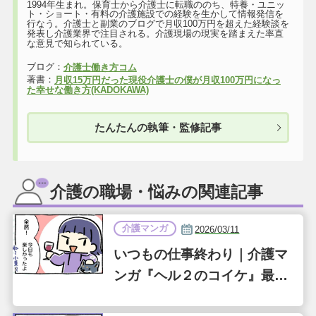
1994年生まれ。保育士から介護士に転職ののち、特養・ユニッ
ト・ショート・有料の介護施設での経験を生かして情報発信を
行なう。介護士と副業のブログで月収100万円を超えた経験談を
発表し介護業界で注目される。介護現場の現実を踏まえた率直
な意見で知られている。
ブログ：
介護士働き方コム
著書：
月収15万円だった現役介護士の僕が月収100万円になっ
た幸せな働き方(KADOKAWA)
たんたんの執筆・監修記事
介護の職場・悩みの関連記事
介護マンガ
2026/03/11
いつもの仕事終わり｜介護マ
ンガ『ヘル２のコイケ』最終
話（第36話）