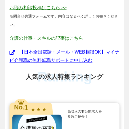
お悩み相談投稿はこちら >>
※問合せ共通フォームです。内容はなるべく詳しくお書きくださ
い。
介護の仕事・スキルの記事はこちら
【日本全国電話・メール・WEB相談OK】マイナ
ビ介護職の無料転職サポートに申し込む
Ranking
人気の求人特集ランキング
1
No.
★ ★ ★
高収入の非公開求人を
多数ご紹介！