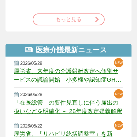
で
もっと見る
医療介護最新ニュース
2026/05/28
NEW
NEW
NEW
厚労省、来年度の介護報酬改定へ個別サ
ービスの議論開始 小多機や認知症GH、
厳しい経営環境に危機感
2026/05/28
NEW
NEW
「在医総管」の要件見直しに伴う届出の
扱いなどを明確化 ～ 26年度改定疑義解釈
2026/05/22
NEW
厚労省、「リハビリ統括調整室」を新