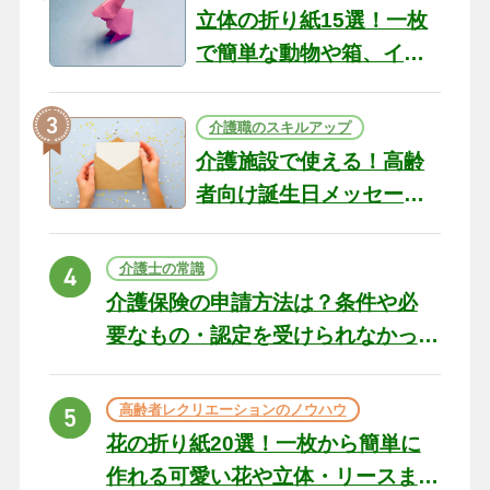
立体の折り紙15選！一枚
で簡単な動物や箱、イン
テリアになる作品まで
介護職のスキルアップ
介護施設で使える！高齢
者向け誕生日メッセージ
の例文と書き方のポイン
ト
介護士の常識
介護保険の申請方法は？条件や必
要なもの・認定を受けられなかっ
た場合の対処法
高齢者レクリエーションのノウハウ
花の折り紙20選！一枚から簡単に
作れる可愛い花や立体・リースま