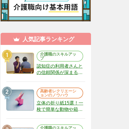
人気記事ランキング
介護職のスキルアッ
プ
認知症の利用者さんと
の信頼関係が深まる声
かけのコツ10選｜認知
症ケアの現場から
高齢者レクリエーシ
（22）
ョンのノウハウ
立体の折り紙15選！一
枚で簡単な動物や箱、
インテリアになる作品
まで
介護職のスキルアッ