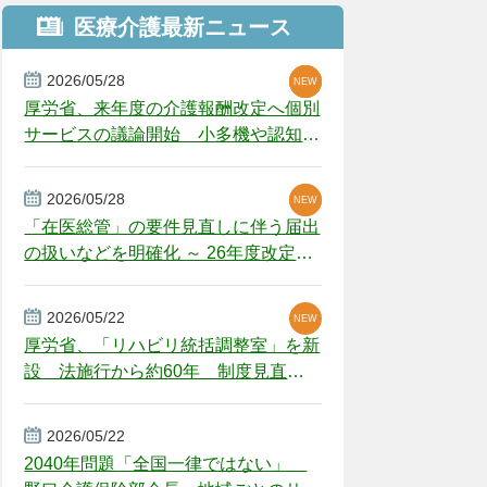
医療介護最新ニュース
2026/05/28
NEW
NEW
NEW
厚労省、来年度の介護報酬改定へ個別
サービスの議論開始 小多機や認知症
GH、厳しい経営環境に危機感
2026/05/28
NEW
NEW
「在医総管」の要件見直しに伴う届出
の扱いなどを明確化 ～ 26年度改定疑
義解釈
2026/05/22
NEW
厚労省、「リハビリ統括調整室」を新
設 法施行から約60年 制度見直し
視野
2026/05/22
2040年問題「全国一律ではない」