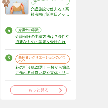
プ
介護施設で使える！高
齢者向け誕生日メッセ
ージの例文と書き方の
ポイント
介護士の常識
介護保険の申請方法は？条件や
必要なもの・認定を受けられな
かった場合の対処法
高齢者レクリエーションのノウ
ハウ
花の折り紙20選！一枚から簡単
に作れる可愛い花や立体・リー
スまで
もっと見る