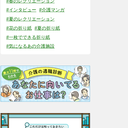
#春のレクリエーション
#インタビュー
#介護マンガ
#夏のレクリエーション
#花の折り紙
#夏の折り紙
#一枚でできる折り紙
#気になるあの介護施設