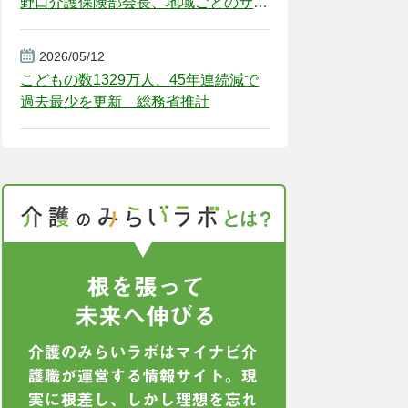
野口介護保険部会長、地域ごとのサー
ビス基盤整備を促す
2026/05/12
こどもの数1329万人、45年連続減で
過去最少を更新 総務省推計