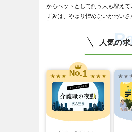
からペットとして飼う人も増えて
ずみは、やはり憎めないかわいさ
R
人気の求
1
No.
★ ★ ★
★ ★ ★
★ ★ 