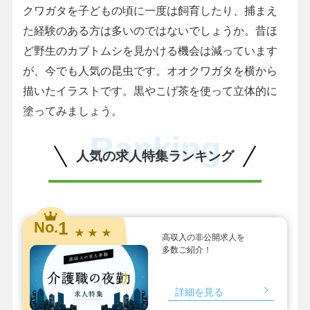
クワガタを子どもの頃に一度は飼育したり、捕まえ
た経験のある方は多いのではないでしょうか。昔ほ
ど野生のカブトムシを見かける機会は減っています
が、今でも人気の昆虫です。オオクワガタを横から
描いたイラストです。黒やこげ茶を使って立体的に
塗ってみましょう。
Ranking
人気の求人特集ランキング
1
No.
★ ★ ★
高収入の非公開求人を
多数ご紹介！
詳細を見る