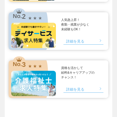
2
No.
★ ★ ★
人気急上昇！
夜勤・残業が少なく
未経験もOK！
詳細を見る
3
No.
★ ★ ★
資格を活かして
給料&キャリアアップの
チャンス！
詳細を見る