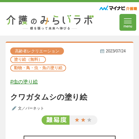
高齢者レクリエーション
2023/07/24
塗り絵（無料）
動物・鳥・虫・魚の塗り絵
#虫の塗り絵
クワガタムシの塗り絵
文／バーネット