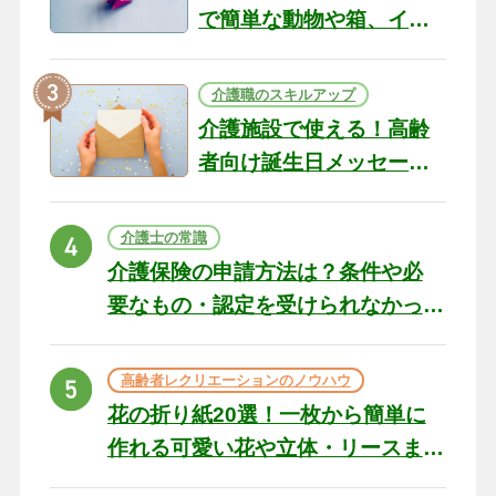
で簡単な動物や箱、イン
テリアになる作品まで
介護職のスキルアップ
介護施設で使える！高齢
者向け誕生日メッセージ
の例文と書き方のポイン
ト
介護士の常識
介護保険の申請方法は？条件や必
要なもの・認定を受けられなかっ
た場合の対処法
高齢者レクリエーションのノウハウ
花の折り紙20選！一枚から簡単に
作れる可愛い花や立体・リースま
で