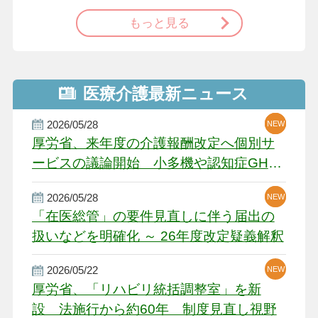
もっと見る
医療介護最新ニュース
2026/05/28
NEW
NEW
NEW
厚労省、来年度の介護報酬改定へ個別サ
ービスの議論開始 小多機や認知症GH、
厳しい経営環境に危機感
2026/05/28
NEW
NEW
「在医総管」の要件見直しに伴う届出の
扱いなどを明確化 ～ 26年度改定疑義解釈
2026/05/22
NEW
厚労省、「リハビリ統括調整室」を新
設 法施行から約60年 制度見直し視野