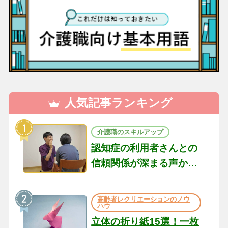
人気記事ランキング
介護職のスキルアップ
認知症の利用者さんとの
信頼関係が深まる声かけ
のコツ10選｜認知症ケア
の現場から（22）
高齢者レクリエーションのノウ
ハウ
立体の折り紙15選！一枚