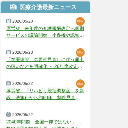
医療介護最新ニュース
2026/05/28
NEW
NEW
NEW
厚労省、来年度の介護報酬改定へ個別
サービスの議論開始 小多機や認知症
GH、厳しい経営環境に危機感
2026/05/28
NEW
NEW
「在医総管」の要件見直しに伴う届出
の扱いなどを明確化 ～ 26年度改定疑
義解釈
2026/05/22
NEW
厚労省、「リハビリ統括調整室」を新
設 法施行から約60年 制度見直し
視野
2026/05/22
2040年問題「全国一律ではない」