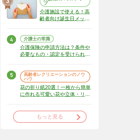
プ
介護施設で使える！高
齢者向け誕生日メッセ
ージの例文と書き方の
ポイント
介護士の常識
介護保険の申請方法は？条件や
必要なもの・認定を受けられな
かった場合の対処法
高齢者レクリエーションのノウ
ハウ
花の折り紙20選！一枚から簡単
に作れる可愛い花や立体・リー
スまで
もっと見る