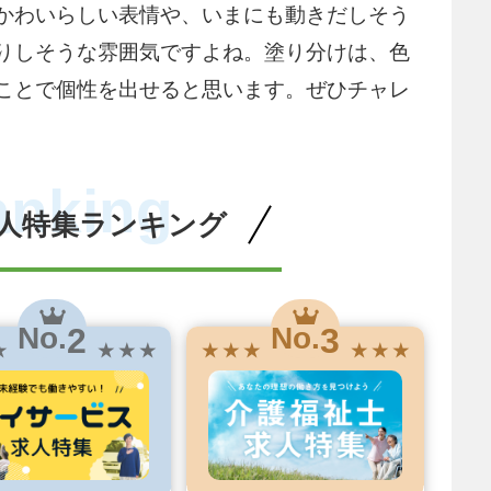
かわいらしい表情や、いまにも動きだしそう
りしそうな雰囲気ですよね。塗り分けは、色
ことで個性を出せると思います。ぜひチャレ
anking
人特集ランキング
2
3
No.
No.
★
★ ★ ★
★ ★ ★
★ ★ ★