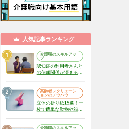
人気記事ランキング
介護職のスキルアッ
プ
認知症の利用者さんと
の信頼関係が深まる声
かけのコツ10選｜認知
症ケアの現場から
高齢者レクリエーシ
（22）
ョンのノウハウ
立体の折り紙15選！一
枚で簡単な動物や箱、
インテリアになる作品
まで
介護職のスキルアッ