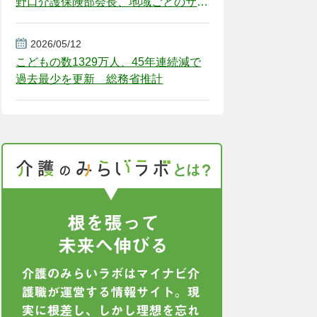
野口介護保険部会長、地域ごとのサー
ビス基盤整備を促す
2026/05/12
こどもの数1329万人、45年連続減で
過去最少を更新 総務省推計