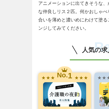
アニメーションに出てきそうな、
な仲良しリス２匹。何かおしゃべ
合いを薄めと濃いめにわけて塗る
ンジしてみてください。
R
人気の求
1
No.
★ ★ ★
★ ★ ★
★ ★ 