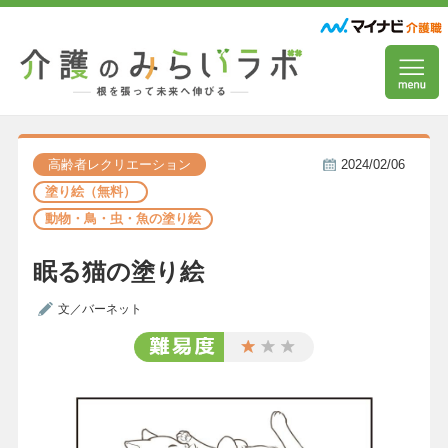
高齢者レクリエーション
2024/02/06
塗り絵（無料）
動物・鳥・虫・魚の塗り絵
眠る猫の塗り絵
文／バーネット