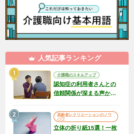
人気記事ランキング
介護職のスキルアップ
認知症の利用者さんとの
信頼関係が深まる声かけ
のコツ10選｜認知症ケア
の現場から（22）
高齢者レクリエーションのノウ
ハウ
立体の折り紙15選！一枚