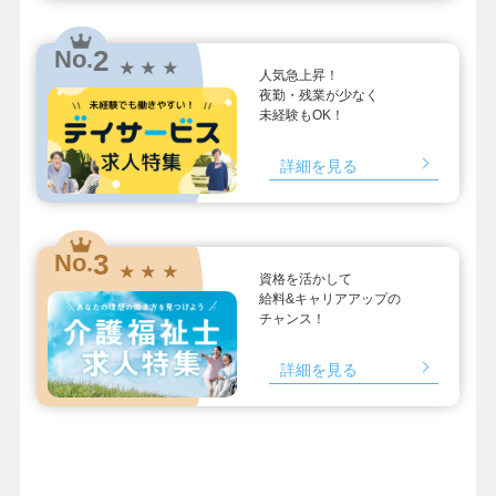
2
No.
★ ★ ★
人気急上昇！
夜勤・残業が少なく
未経験もOK！
詳細を見る
3
No.
★ ★ ★
資格を活かして
給料&キャリアアップの
チャンス！
詳細を見る