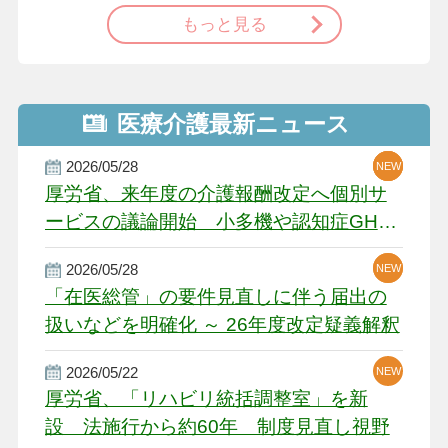
もっと見る
医療介護最新ニュース
2026/05/28
NEW
NEW
NEW
厚労省、来年度の介護報酬改定へ個別サ
ービスの議論開始 小多機や認知症GH、
厳しい経営環境に危機感
2026/05/28
NEW
NEW
「在医総管」の要件見直しに伴う届出の
扱いなどを明確化 ～ 26年度改定疑義解釈
2026/05/22
NEW
厚労省、「リハビリ統括調整室」を新
設 法施行から約60年 制度見直し視野