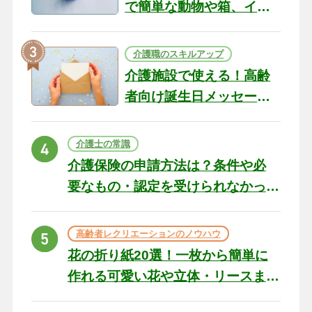
で簡単な動物や箱、イン
テリアになる作品まで
介護職のスキルアップ
介護施設で使える！高齢
者向け誕生日メッセージ
の例文と書き方のポイン
ト
介護士の常識
介護保険の申請方法は？条件や必
要なもの・認定を受けられなかっ
た場合の対処法
高齢者レクリエーションのノウハウ
花の折り紙20選！一枚から簡単に
作れる可愛い花や立体・リースま
で