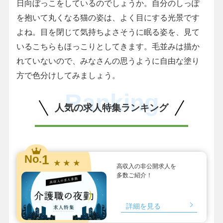
日向ぼっこをしているのでしょうか。自分のしっぽ
を抱いて丸くなる猫の姿は、よく目にする光景です
よね。目を閉じて気持ちよさそうに眠る姿を、見て
いるこちらもほっこりとしてきます。毛並みは描か
れていないので、みなさんの思うように自由な塗り
方で色分けしてみましょう。
Ranking
人気の求人特集ランキング
1
No.
★ ★ ★
高収入の非公開求人を
多数ご紹介！
詳細を見る