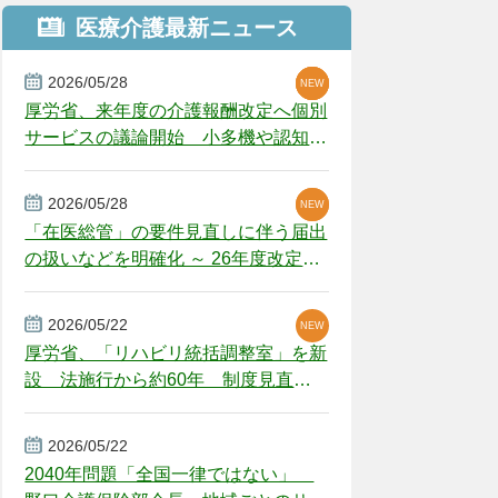
医療介護最新ニュース
2026/05/28
NEW
NEW
NEW
厚労省、来年度の介護報酬改定へ個別
サービスの議論開始 小多機や認知症
GH、厳しい経営環境に危機感
2026/05/28
NEW
NEW
「在医総管」の要件見直しに伴う届出
の扱いなどを明確化 ～ 26年度改定疑
義解釈
2026/05/22
NEW
厚労省、「リハビリ統括調整室」を新
設 法施行から約60年 制度見直し
視野
2026/05/22
2040年問題「全国一律ではない」