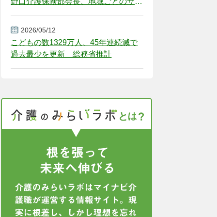
野口介護保険部会長、地域ごとのサー
ビス基盤整備を促す
2026/05/12
こどもの数1329万人、45年連続減で
過去最少を更新 総務省推計