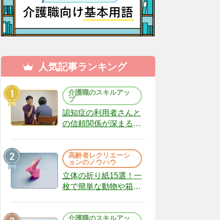
人気記事ランキング
介護職のスキルアッ
プ
認知症の利用者さんと
の信頼関係が深まる声
かけのコツ10選｜認知
症ケアの現場から
高齢者レクリエーシ
（22）
ョンのノウハウ
立体の折り紙15選！一
枚で簡単な動物や箱、
インテリアになる作品
まで
介護職のスキルアッ