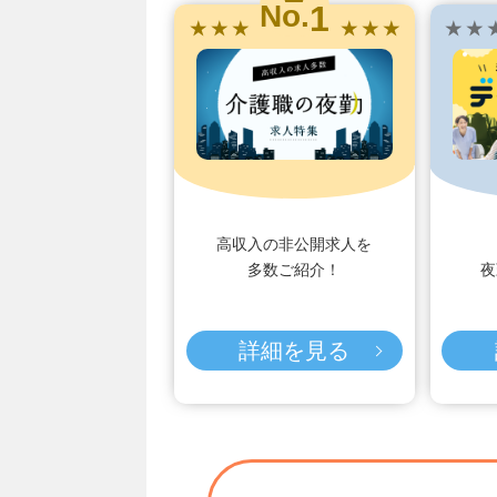
1
No.
★ ★ ★
★ ★ ★
★ ★ 
高収入の非公開求人を
多数ご紹介！
夜
詳細を見る