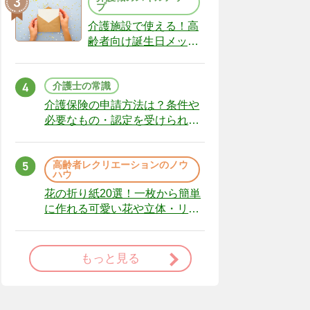
プ
介護施設で使える！高
齢者向け誕生日メッセ
ージの例文と書き方の
ポイント
介護士の常識
介護保険の申請方法は？条件や
必要なもの・認定を受けられな
かった場合の対処法
高齢者レクリエーションのノウ
ハウ
花の折り紙20選！一枚から簡単
に作れる可愛い花や立体・リー
スまで
もっと見る