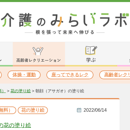
体操・運動
座ってできるレク
高齢者レク
料）
>
花の塗り絵
>
朝顔（アサガオ）の塗り絵
無料）
花の塗り絵
2022/06/14
の花の塗り絵