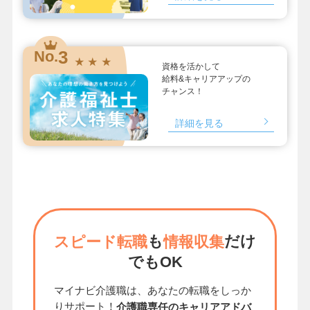
3
No.
★ ★ ★
資格を活かして
給料&キャリアアップの
チャンス！
詳細を見る
も
だけ
スピード転職
情報収集
でもOK
マイナビ介護職は、あなたの転職をしっか
りサポート！
介護職専任のキャリアアドバ