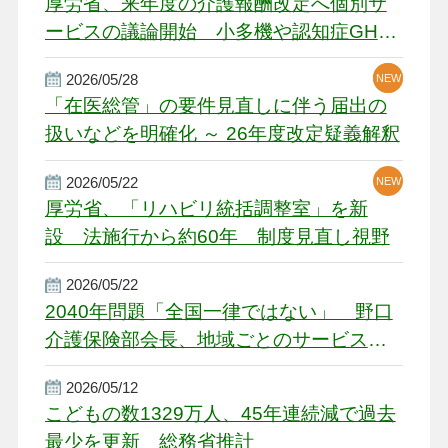
厚労省、来年度の介護報酬改定へ個別サ
ービスの議論開始 小多機や認知症GH、
厳しい経営環境に危機感
2026/05/28
NEW
NEW
「在医総管」の要件見直しに伴う届出の
扱いなどを明確化 ～ 26年度改定疑義解釈
2026/05/22
NEW
厚労省、「リハビリ統括調整室」を新
設 法施行から約60年 制度見直し視野
2026/05/22
2040年問題「全国一律ではない」 野口
介護保険部会長、地域ごとのサービス基
盤整備を促す
2026/05/12
こどもの数1329万人、45年連続減で過去
最少を更新 総務省推計