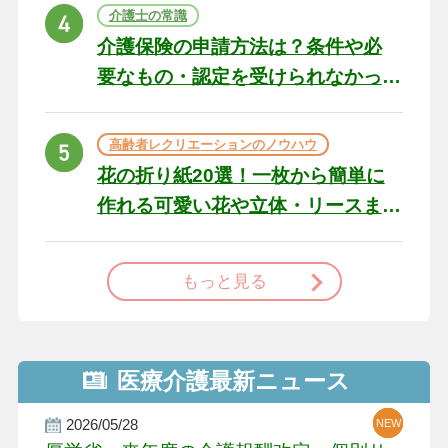
ト
介護士の常識
介護保険の申請方法は？条件や必
要なもの・認定を受けられなかっ
た場合の対処法
高齢者レクリエーションのノウハウ
花の折り紙20選！一枚から簡単に
作れる可愛い花や立体・リースま
で
もっと見る
医療介護最新ニュース
2026/05/28
NEW
NEW
NEW