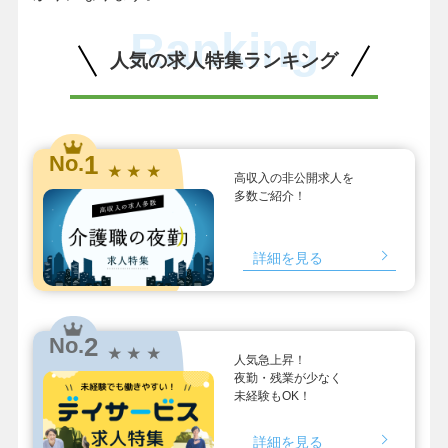
Ranking
人気の求人特集ランキング
1
No.
★ ★ ★
高収入の非公開求人を
多数ご紹介！
詳細を見る
2
No.
★ ★ ★
人気急上昇！
夜勤・残業が少なく
未経験もOK！
詳細を見る