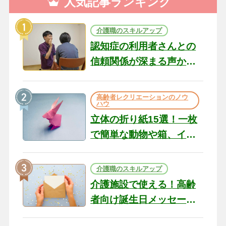
人気記事ランキング
介護職のスキルアップ
認知症の利用者さんとの
信頼関係が深まる声かけ
のコツ10選｜認知症ケア
の現場から（22）
高齢者レクリエーションのノウ
ハウ
立体の折り紙15選！一枚
で簡単な動物や箱、イン
テリアになる作品まで
介護職のスキルアップ
介護施設で使える！高齢
者向け誕生日メッセージ
の例文と書き方のポイン