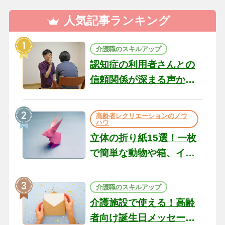
人気記事ランキング
介護職のスキルアップ
認知症の利用者さんとの
信頼関係が深まる声かけ
のコツ10選｜認知症ケア
の現場から（22）
高齢者レクリエーションのノウ
ハウ
立体の折り紙15選！一枚
で簡単な動物や箱、イン
テリアになる作品まで
介護職のスキルアップ
介護施設で使える！高齢
者向け誕生日メッセージ