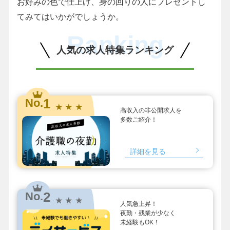
お好みの色で仕上げ、身の回りの人にプレゼントし
てみてはいかがでしょうか。
Ranking
人気の求人特集ランキング
1
No.
★ ★ ★
高収入の非公開求人を
多数ご紹介！
詳細を見る
2
No.
★ ★ ★
人気急上昇！
夜勤・残業が少なく
未経験もOK！