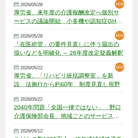
2026/05/28
NEW
NEW
NEW
厚労省、来年度の介護報酬改定へ個別サ
ービスの議論開始 小多機や認知症GH、
厳しい経営環境に危機感
2026/05/28
NEW
NEW
「在医総管」の要件見直しに伴う届出の
扱いなどを明確化 ～ 26年度改定疑義解釈
2026/05/22
NEW
厚労省、「リハビリ統括調整室」を新
設 法施行から約60年 制度見直し視野
2026/05/22
2040年問題「全国一律ではない」 野口
介護保険部会長、地域ごとのサービス基
盤整備を促す
2026/05/12