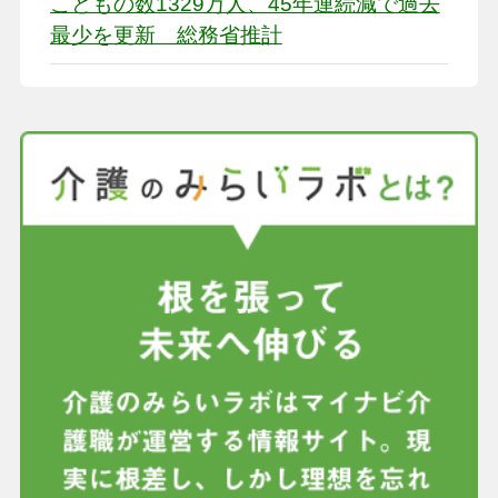
こどもの数1329万人、45年連続減で過去
最少を更新 総務省推計