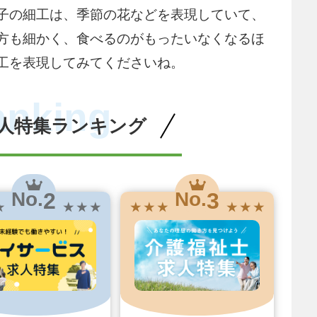
子の細工は、季節の花などを表現していて、
方も細かく、食べるのがもったいなくなるほ
工を表現してみてくださいね。
anking
人特集ランキング
2
3
No.
No.
★
★ ★ ★
★ ★ ★
★ ★ ★