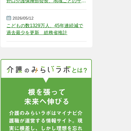
野口介護保険部会長、地域ごとのサー
ビス基盤整備を促す
2026/05/12
こどもの数1329万人、45年連続減で
過去最少を更新 総務省推計