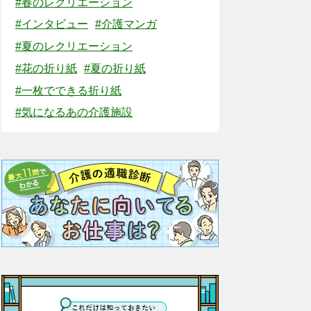
#春のレクリエーション
#インタビュー
#介護マンガ
#夏のレクリエーション
#花の折り紙
#夏の折り紙
#一枚でできる折り紙
#気になるあの介護施設