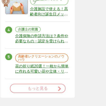
プ
介護施設で使える！高
齢者向け誕生日メッセ
ージの例文と書き方の
ポイント
介護士の常識
介護保険の申請方法は？条件や
必要なもの・認定を受けられな
かった場合の対処法
高齢者レクリエーションのノウ
ハウ
花の折り紙20選！一枚から簡単
に作れる可愛い花や立体・リー
スまで
もっと見る