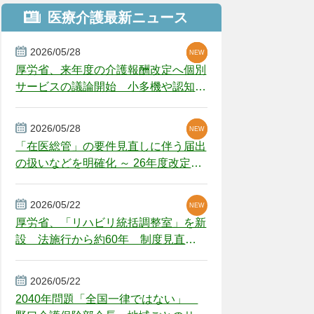
医療介護最新ニュース
2026/05/28
NEW
NEW
NEW
厚労省、来年度の介護報酬改定へ個別
サービスの議論開始 小多機や認知症
GH、厳しい経営環境に危機感
2026/05/28
NEW
NEW
「在医総管」の要件見直しに伴う届出
の扱いなどを明確化 ～ 26年度改定疑
義解釈
2026/05/22
NEW
厚労省、「リハビリ統括調整室」を新
設 法施行から約60年 制度見直し
視野
2026/05/22
2040年問題「全国一律ではない」