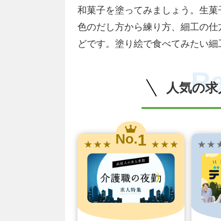
和菓子を塗ってみましょう。生菓
色のだし方から練り方、細工の仕
どです。塗り絵で食べてみたい細
R
人気の求
1
No.
★ ★ ★
★ ★ ★
★ ★ 