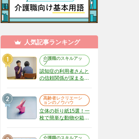
人気記事ランキング
介護職のスキルアッ
プ
認知症の利用者さんと
の信頼関係が深まる声
かけのコツ10選｜認知
症ケアの現場から
高齢者レクリエーシ
（22）
ョンのノウハウ
立体の折り紙15選！一
枚で簡単な動物や箱、
インテリアになる作品
まで
介護職のスキルアッ