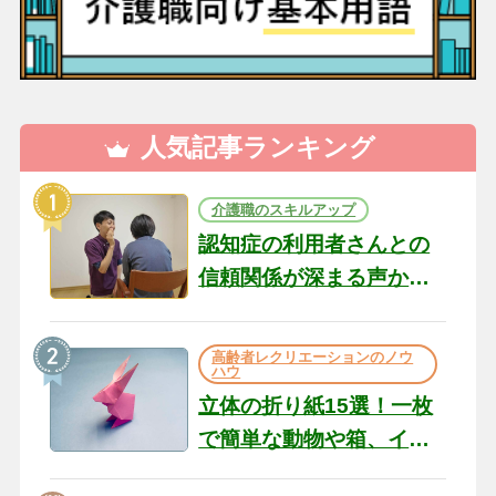
人気記事ランキング
介護職のスキルアップ
認知症の利用者さんとの
信頼関係が深まる声かけ
のコツ10選｜認知症ケア
の現場から（22）
高齢者レクリエーションのノウ
ハウ
立体の折り紙15選！一枚
で簡単な動物や箱、イン
テリアになる作品まで