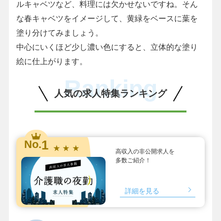
ルキャベツなど、料理には欠かせないですね。そん
な春キャベツをイメージして、黄緑をベースに葉を
塗り分けてみましょう。
中心にいくほど少し濃い色にすると、立体的な塗り
絵に仕上がります。
Ranking
人気の求人特集ランキング
1
No.
★ ★ ★
高収入の非公開求人を
多数ご紹介！
詳細を見る