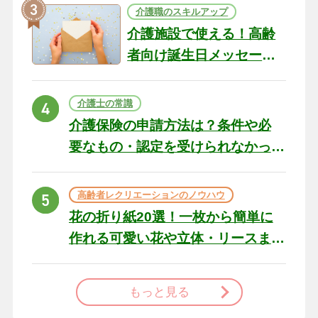
介護職のスキルアップ
介護施設で使える！高齢
者向け誕生日メッセージ
の例文と書き方のポイン
ト
介護士の常識
介護保険の申請方法は？条件や必
要なもの・認定を受けられなかっ
た場合の対処法
高齢者レクリエーションのノウハウ
花の折り紙20選！一枚から簡単に
作れる可愛い花や立体・リースま
で
もっと見る