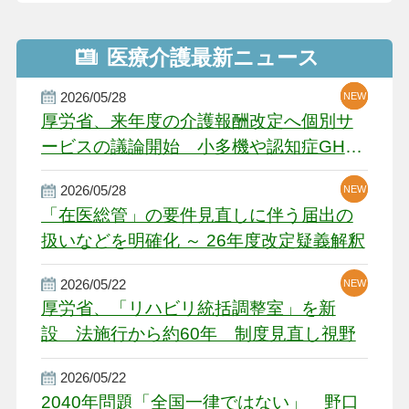
医療介護最新ニュース
2026/05/28
NEW
NEW
NEW
厚労省、来年度の介護報酬改定へ個別サ
ービスの議論開始 小多機や認知症GH、
厳しい経営環境に危機感
2026/05/28
NEW
NEW
「在医総管」の要件見直しに伴う届出の
扱いなどを明確化 ～ 26年度改定疑義解釈
2026/05/22
NEW
厚労省、「リハビリ統括調整室」を新
設 法施行から約60年 制度見直し視野
2026/05/22
2040年問題「全国一律ではない」 野口