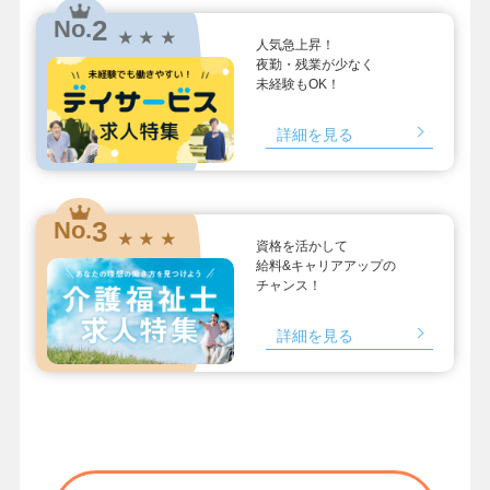
2
No.
★ ★ ★
人気急上昇！
夜勤・残業が少なく
未経験もOK！
詳細を見る
3
No.
★ ★ ★
資格を活かして
給料&キャリアアップの
チャンス！
詳細を見る