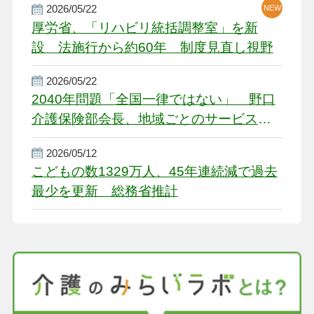
2026/05/22
NEW
厚労省、「リハビリ統括調整室」を新
設 法施行から約60年 制度見直し視野
2026/05/22
2040年問題「全国一律ではない」 野口
介護保険部会長、地域ごとのサービス基
盤整備を促す
2026/05/12
こどもの数1329万人、45年連続減で過去
最少を更新 総務省推計