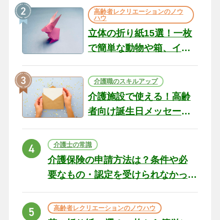
の現場から（22）
高齢者レクリエーションのノウ
ハウ
立体の折り紙15選！一枚
で簡単な動物や箱、イン
テリアになる作品まで
介護職のスキルアップ
介護施設で使える！高齢
者向け誕生日メッセージ
の例文と書き方のポイン
ト
介護士の常識
介護保険の申請方法は？条件や必
要なもの・認定を受けられなかっ
た場合の対処法
高齢者レクリエーションのノウハウ