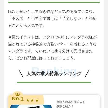
縁起が良いとして置き物など人気のあるフクロウ。
「不苦労」と当て字で書けば「苦労しない」と読め
ることから人気です。
今回のイラストは、フクロウの中にマンダラ模様が
描かれている神秘的で力強いパワーを感じるような
マンダラです。ていねいに塗り分けて完成させた
ら、ぜひお部屋に飾っておきましょう。
Ranking
人気の求人特集ランキング
1
No.
★ ★ ★
高収入の非公開求人を
多数ご紹介！