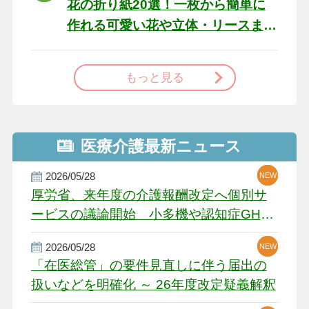
花の折り紙20選！一枚から簡単に
作れる可愛い花や立体・リースま
で
もっと見る
医療介護最新ニュース
2026/05/28
NEW
NEW
NEW
厚労省、来年度の介護報酬改定へ個別サ
ービスの議論開始 小多機や認知症GH、
厳しい経営環境に危機感
2026/05/28
NEW
NEW
「在医総管」の要件見直しに伴う届出の
扱いなどを明確化 ～ 26年度改定疑義解釈