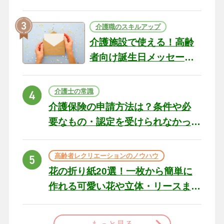
テリアになる作品まで
介護職のスキルアップ
介護施設で使える！高齢
者向け誕生日メッセージ
の例文と書き方のポイン
ト
介護士の常識
介護保険の申請方法は？条件や必
要なもの・認定を受けられなかっ
た場合の対処法
高齢者レクリエーションのノウハウ
花の折り紙20選！一枚から簡単に
作れる可愛い花や立体・リースま
で