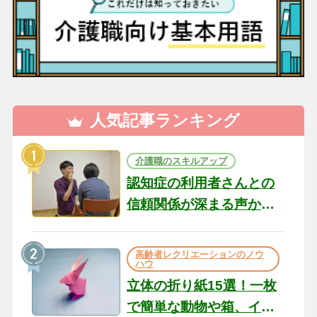
人気記事ランキング
介護職のスキルアップ
認知症の利用者さんとの
信頼関係が深まる声かけ
のコツ10選｜認知症ケア
の現場から（22）
高齢者レクリエーションのノウ
ハウ
立体の折り紙15選！一枚
で簡単な動物や箱、イン