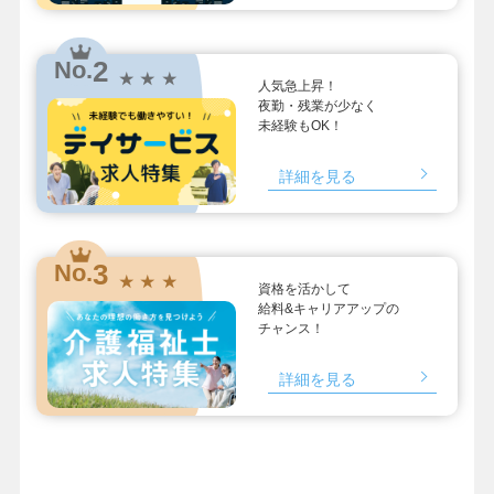
2
No.
★ ★ ★
人気急上昇！
夜勤・残業が少なく
未経験もOK！
詳細を見る
3
No.
★ ★ ★
資格を活かして
給料&キャリアアップの
チャンス！
詳細を見る